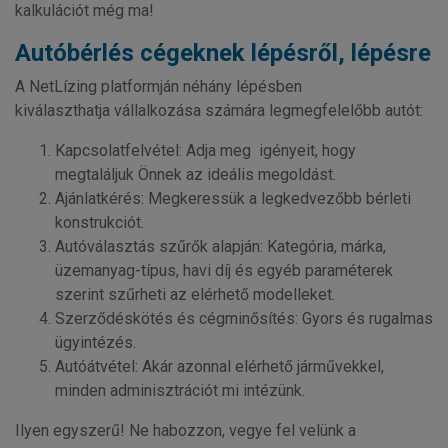
kalkulációt még ma!
Autóbérlés cégeknek lépésről, lépésre
A NetLízing platformján néhány lépésben
kiválaszthatja vállalkozása számára legmegfelelőbb autót:
Kapcsolatfelvétel: Adja meg igényeit, hogy
megtaláljuk Önnek az ideális megoldást.
Ajánlatkérés: Megkeressük a legkedvezőbb bérleti
konstrukciót.
Autóválasztás szűrők alapján: Kategória, márka,
üzemanyag-típus, havi díj és egyéb paraméterek
szerint szűrheti az elérhető modelleket.
Szerződéskötés és cégminősítés: Gyors és rugalmas
ügyintézés.
Autóátvétel: Akár azonnal elérhető járművekkel,
minden adminisztrációt mi intézünk.
Ilyen egyszerű! Ne habozzon, vegye fel velünk a