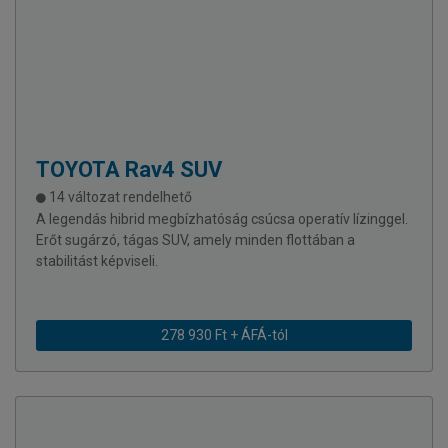
TOYOTA
Rav4 SUV
14 változat rendelhető
A legendás hibrid megbízhatóság csúcsa operatív lízinggel.
Erőt sugárzó, tágas SUV, amely minden flottában a
stabilitást képviseli.
278 930 Ft + ÁFÁ-tól