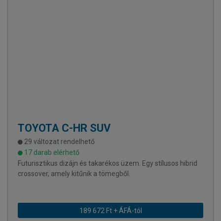
TOYOTA
C-HR SUV
29 változat rendelhető
17 darab elérhető
Futurisztikus dizájn és takarékos üzem. Egy stílusos hibrid
crossover, amely kitűnik a tömegből.
189 672 Ft + ÁFÁ-tól