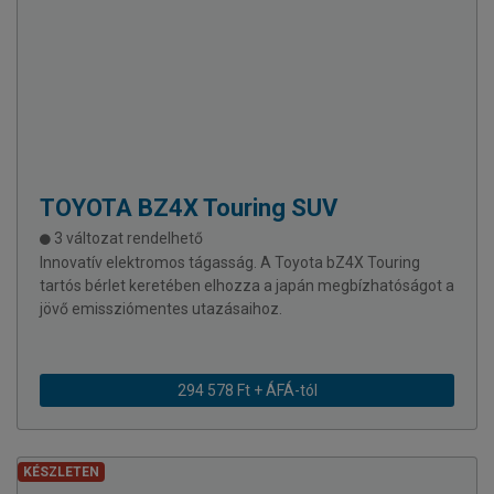
TOYOTA
BZ4X Touring SUV
3 változat rendelhető
Innovatív elektromos tágasság. A Toyota bZ4X Touring
tartós bérlet keretében elhozza a japán megbízhatóságot a
jövő emissziómentes utazásaihoz.
294 578 Ft + ÁFÁ-tól
KÉSZLETEN