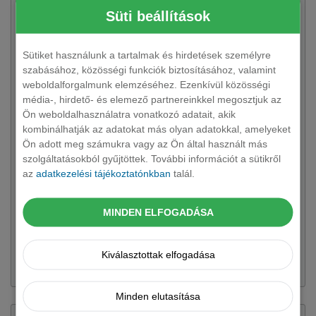
Süti beállítások
Sütiket használunk a tartalmak és hirdetések személyre
szabásához, közösségi funkciók biztosításához, valamint
weboldalforgalmunk elemzéséhez. Ezenkívül közösségi
média-, hirdető- és elemező partnereinkkel megosztjuk az
Ön weboldalhasználatra vonatkozó adatait, akik
kombinálhatják az adatokat más olyan adatokkal, amelyeket
Ön adott meg számukra vagy az Ön által használt más
TOYOTA
Corolla Cross SUV
szolgáltatásokból gyűjtöttek. További információt a sütikről
az
adatkezelési tájékoztatónkban
talál.
11 változat rendelhető
Robusztus SUV felépítés a Corolla megbízhatóságával.
Praktikus, tágas és modern családi mindenes.
MINDEN ELFOGADÁSA
Kiválasztottak elfogadása
217 333 Ft + ÁFÁ-tól
Minden elutasítása