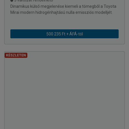
3 változat rendelhető
Dinamikus külső megjelenése kiemeli a tömegből a Toyota
Mirai modern hidrogénhajtású nulla emissziós modelljét.
500 235 Ft + ÁFÁ-tól
KÉSZLETEN