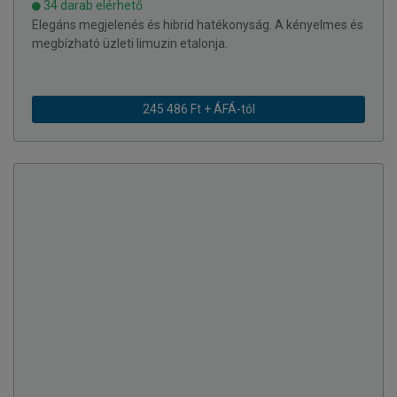
34 darab elérhető
Elegáns megjelenés és hibrid hatékonyság. A kényelmes és
megbízható üzleti limuzin etalonja.
245 486 Ft + ÁFÁ-tól