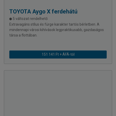
TOYOTA
Aygo X ferdehátú
5 változat rendelhető
Extravagáns stílus és fürge karakter tartós bérletben. A
mindennapi városi kihívások legpraktikusabb, gazdaságos
társa a flottában.
151 141 Ft + ÁFÁ-tól