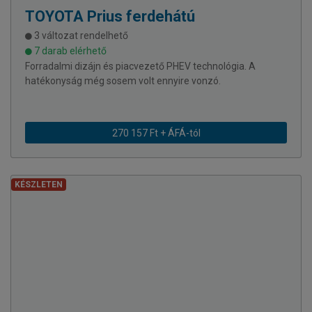
TOYOTA
Prius ferdehátú
3 változat rendelhető
7 darab elérhető
Forradalmi dizájn és piacvezető PHEV technológia. A
hatékonyság még sosem volt ennyire vonzó.
270 157 Ft + ÁFÁ-tól
KÉSZLETEN