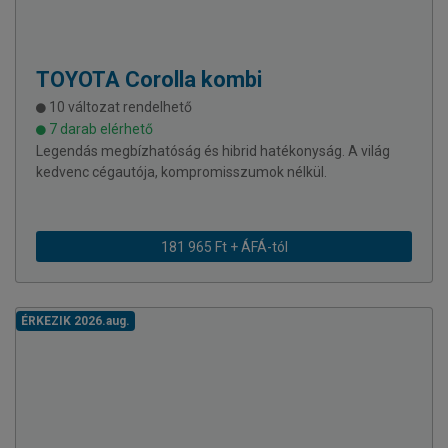
TOYOTA
Corolla kombi
10 változat rendelhető
7 darab elérhető
Legendás megbízhatóság és hibrid hatékonyság. A világ
kedvenc cégautója, kompromisszumok nélkül.
181 965 Ft + ÁFÁ-tól
ÉRKEZIK 2026.aug.