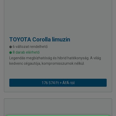
TOYOTA
Corolla limuzin
6 változat rendelhető
8 darab elérhető
Legendás megbízhatóság és hibrid hatékonyság. A világ
kedvenc cégautója, kompromisszumok nélkül.
176 574 Ft + ÁFÁ-tól