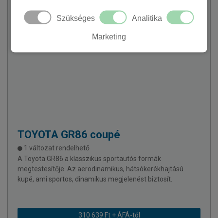
Szükséges
Analitika
Marketing
TOYOTA
GR86 coupé
1 változat rendelhető
A Toyota GR86 a klasszikus sportautós formák
megtestesítője. Az aerodinamikus, hátsókerékhajtású
kupé, ami sportos, dinamikus megjelenést biztosít.
310 639 Ft + ÁFÁ-tól