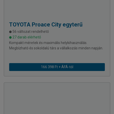
TOYOTA
Proace City egyterű
56 változat rendelhető
27 darab elérhető
Kompakt méretek és maximális helykihasználás.
Megbízható és sokoldalú társ a vállalkozás minden napján.
166 398 Ft + ÁFÁ-tól