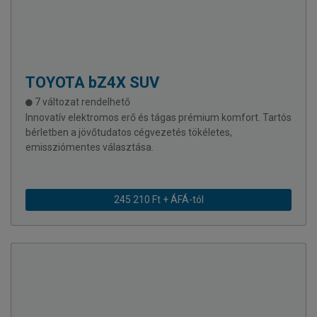
TOYOTA
bZ4X SUV
7 változat rendelhető
Innovatív elektromos erő és tágas prémium komfort. Tartós
bérletben a jövőtudatos cégvezetés tökéletes,
emissziómentes választása.
245 210 Ft + ÁFÁ-tól