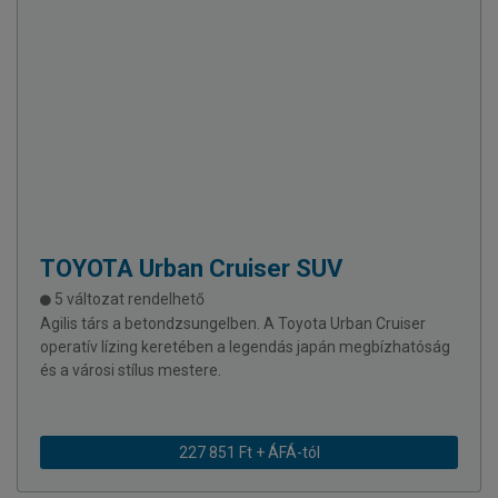
TOYOTA
Urban Cruiser SUV
5 változat rendelhető
Agilis társ a betondzsungelben. A Toyota Urban Cruiser
operatív lízing keretében a legendás japán megbízhatóság
és a városi stílus mestere.
227 851 Ft + ÁFÁ-tól