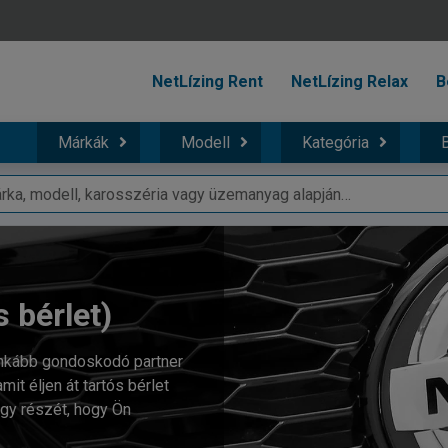
NetLízing Rent
NetLízing Relax
B
Márkák
Modell
Kategória
B
s bérlet)
inkább gondoskodó partner
t éljen át tartós bérlet
egy részét, hogy Ön