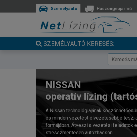
Személyautó
Haszongépjármű
SZEMÉLYAUTÓ KERESÉS:
NISSAN
operatív lízing (tartó
A Nissan technológiájának köszönhetően 
és minden vezetést élvezetesebbé tesz, ami
formájában. Átveszi a vezetési feladatok 
stresszmentesen autózhasson.