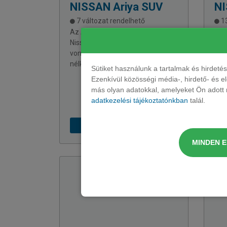
NISSAN
Ariya SUV
N
7 változat rendelhető
13
Az ARIYA lenyűgöző példája a
A m
Nissan új víziójának. Letisztult
fej
vonalvezetés zavaró részletek
biz
nélkül.
mik
Sütiket használunk a tartalmak és hirdet
lev
Ezenkívül közösségi média-, hirdető- és 
más olyan adatokkal, amelyeket Ön adott m
adatkezelési tájékoztatónkban
talál.
251 302 Ft + ÁFÁ-tól
MINDEN 