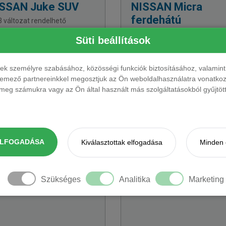
ISSAN
Juke SUV
NISSAN
Micra
ferdehátú
 változat rendelhető
agabiztosságot árasztó Juke
4 változat rendelhető
Süti beállítások
lett vezetéstámogató és
Fürge elektromos városi cirká
tonsági rendszereivel védi Önt,
egyedi dizájnnal. Tartós bérle
özben szinte suhan a
ez a kompakt modell a lokális
ések személyre szabásához, közösségi funkciók biztosításához, valami
egőben.
feladatok legstílusosabb, zöld
elemező partnereinkkel megosztjuk az Ön weboldalhasználatra vonatkozó
megoldása.
eg számukra vagy az Ön által használt más szolgáltatásokból gyűjtötte
167 949 Ft + ÁFÁ-tól
183 931 Ft + ÁFÁ-tól
ELFOGADÁSA
Kiválasztottak elfogadása
Minden 
Szükséges
Analitika
Marketing