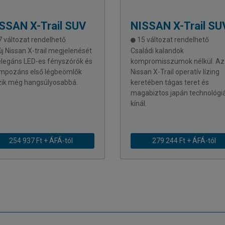
ISSAN
X-Trail SUV
NISSAN
X-Trail SU
 változat rendelhető
15 változat rendelhető
új Nissan X-trail megjelenését
Családi kalandok
elegáns LED-es fényszórók és
kompromisszumok nélkül. Az 
impozáns első légbeömlők
Nissan X-Trail operatív lízing
zik még hangsúlyosabbá.
keretében tágas teret és
magabiztos japán technológi
kínál.
254 937 Ft + ÁFÁ-tól
279 244 Ft + ÁFÁ-tól