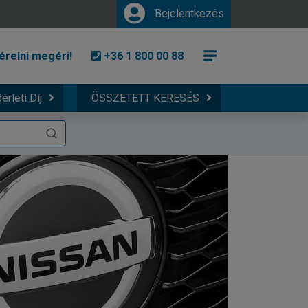
Bejelentkezés
érelni megéri!
+36 1 800 00 88
érleti Díj
ÖSSZETETT KERESÉS