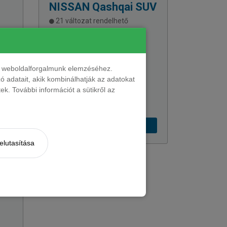
NISSAN
Qashqai SUV
21 változat rendelhető
Egyedi hajtáslánc és kiforrott
technika. A kategória úttörője,
ló
amely megbízhatóságával
tben
szolgálja a céget.
nt weboldalforgalmunk elemzéséhez.
 adatait, akik kombinálhatják az adatokat
k. További információt a sütikről az
194 900 Ft + ÁFÁ-tól
elutasítása