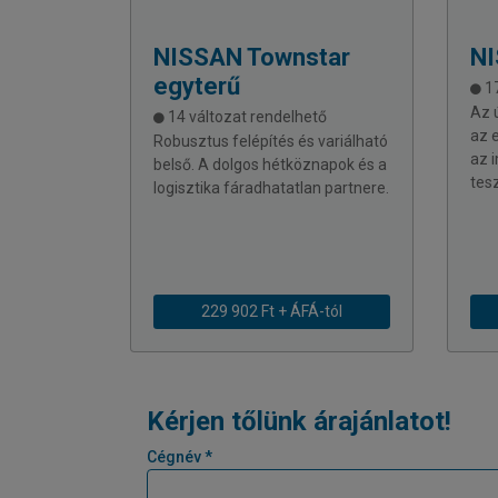
NISSAN
Townstar
N
egyterű
17
Az 
14 változat rendelhető
az 
Robusztus felépítés és variálható
az 
belső. A dolgos hétköznapok és a
tes
logisztika fáradhatatlan partnere.
229 902 Ft + ÁFÁ-tól
Kérjen tőlünk árajánlatot!
Cégnév *