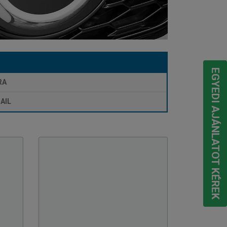
EGYEDI AJÁNLATOT KÉREK
RA
AIL