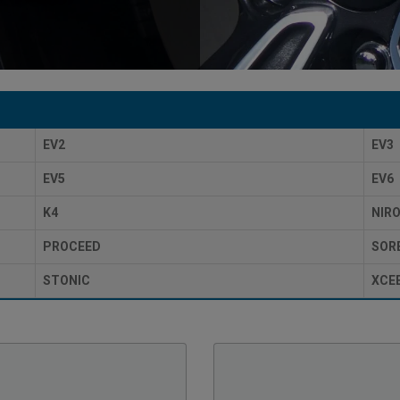
EV2
EV3
EV5
EV6
K4
NIR
PROCEED
SOR
STONIC
XCE