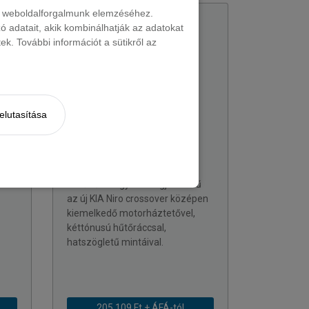
nt weboldalforgalmunk elemzéséhez.
KÉSZLETEN
 adatait, akik kombinálhatják az adatokat
k. További információt a sütikről az
elutasítása
KIA
Niro SUV
11 változat rendelhető
atív
5 darab elérhető
tető
Feltűnő és egyedi megjelenésű
az új KIA Niro crossover középen
kiemelkedő motorháztetővel,
kéttónusú hűtőráccsal,
hatszögletű mintáival.
205 109 Ft + ÁFÁ-tól