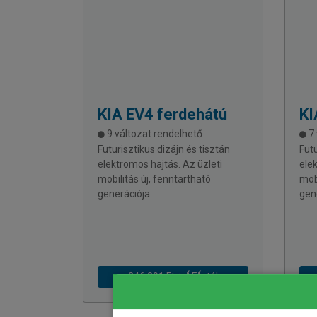
KIA
EV4 ferdehátú
KI
9 változat rendelhető
7 
Futurisztikus dizájn és tisztán
Futu
elektromos hajtás. Az üzleti
ele
mobilitás új, fenntartható
mobi
generációja.
gen
246 391 Ft + ÁFÁ-tól