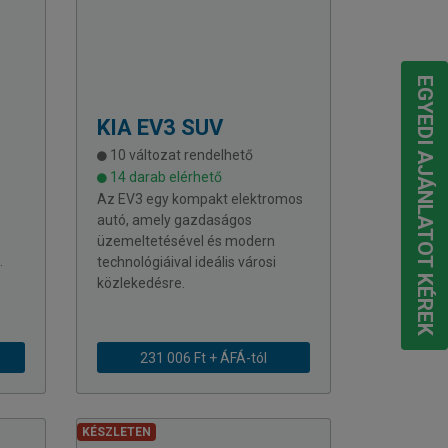
EGYEDI AJÁNLATOT KÉREK
KIA
EV3 SUV
10 változat rendelhető
14 darab elérhető
Az EV3 egy kompakt elektromos
autó, amely gazdaságos
üzemeltetésével és modern
.
technológiáival ideális városi
közlekedésre.
231 006 Ft + ÁFÁ-tól
KÉSZLETEN