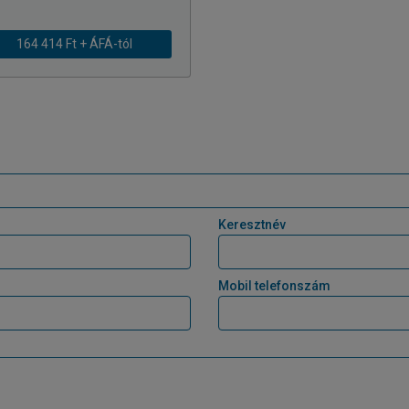
164 414 Ft + ÁFÁ-tól
Keresztnév
Mobil telefonszám