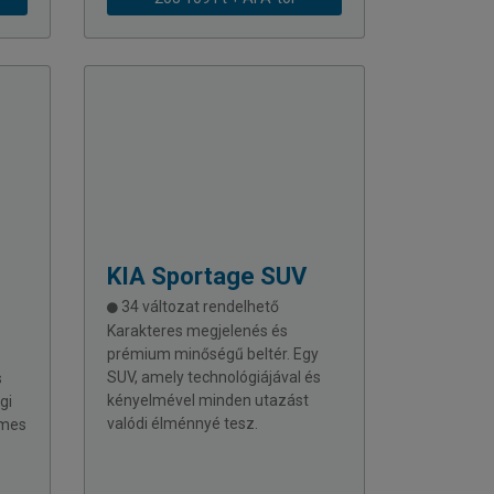
KIA
Sportage SUV
34 változat rendelhető
Karakteres megjelenés és
prémium minőségű beltér. Egy
SUV, amely technológiájával és
s
kényelmével minden utazást
gi
valódi élménnyé tesz.
lmes