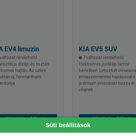
A
EV4 limuzin
KIA
EV5 SUV
változat rendelhető
7 változat rendelhető
risztikus dizájn és tisztán
Elektromos jövőkép tartós
ktromos hajtás. Az üzleti
bérletben. Letisztult vonalaiva
litás új, fenntartható
emissziómentes hajtásával a
erációja.
prémium innovációt hozza el 
cégnek.
254 607 Ft + ÁFÁ-tól
277 954 Ft + ÁFÁ-tól
Süti beállítások