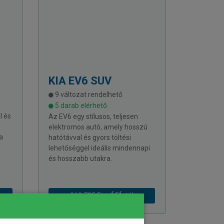
KIA
EV6 SUV
9 változat rendelhető
5 darab elérhető
l és
Az EV6 egy stílusos, teljesen
elektromos autó, amely hosszú
a
hatótávval és gyors töltési
lehetőséggel ideális mindennapi
és hosszabb utakra.
260 785 Ft + ÁFÁ-tól