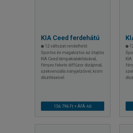
KIA
Ceed ferdehátú
KI
12 változat rendelhető
12
Sportos és magabiztos az ötajtós
Spo
KIA Ceed lámpakialakításával,
KIA
fényes fekete diffúzor dizájnnal,
fén
szekvenciális irányjelzőivel, króm
szek
díszítéseivel.
dísz
156 796 Ft + ÁFÁ-tól