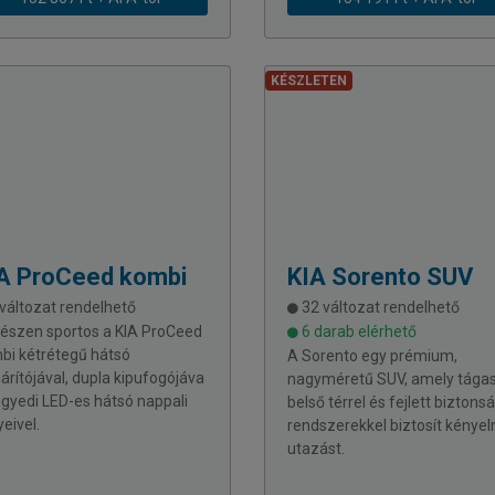
KÉSZLETEN
A
ProCeed kombi
KIA
Sorento SUV
változat rendelhető
32 változat rendelhető
észen sportos a KIA ProCeed
6 darab elérhető
bi kétrétegű hátsó
A Sorento egy prémium,
árítójával, dupla kipufogójáva
nagyméretű SUV, amely tága
egyedi LED-es hátsó nappali
belső térrel és fejlett biztonsá
eivel.
rendszerekkel biztosít kénye
utazást.