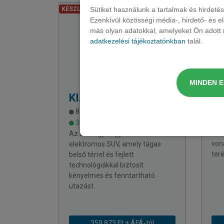
Sütiket használunk a tartalmak és hirdet
KÉSZLETEN
Ezenkívül közösségi média-, hirdető- és 
más olyan adatokkal, amelyeket Ön adott m
adatkezelési tájékoztatónkban
talál.
MINDEN 
KIA
EV9 SUV
KI
8 változat rendelhető
13
3 darab elérhető
Mer
líz
Az EV9 egy nagyméretű
von
elektromos SUV, amely tágas
teré
belső térrel és fejlett
technológiákkal biztosít
kényelmes és fenntartható
utazást.
359 873 Ft + ÁFÁ-tól