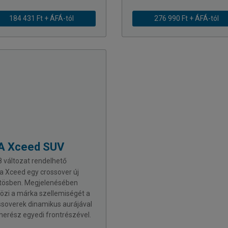
184 431 Ft + ÁFÁ-tól
276 990 Ft + ÁFÁ-tól
A
Xceed SUV
 változat rendelhető
ia Xceed egy crossover új
tösben. Megjelenésében
rözi a márka szellemiségét a
ssoverek dinamikus aurájával
merész egyedi frontrészével.