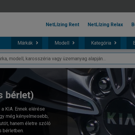
NetLízing Rent
NetLízing Relax
B
Márkák
Modell
Kategória
B
s bérlet)
 a KIA. Ennek elérése
hogy még kényelmesebb,
tót, hanem életre szóló
s bérletben.