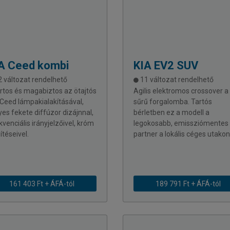
A
Ceed kombi
KIA
EV2 SUV
 változat rendelhető
11 változat rendelhető
rtos és magabiztos az ötajtós
Agilis elektromos crossover a
 Ceed lámpakialakításával,
sűrű forgalomba. Tartós
yes fekete diffúzor dizájnnal,
bérletben ez a modell a
venciális irányjelzőivel, króm
legokosabb, emissziómentes
ítéseivel.
partner a lokális céges utakon
161 403 Ft + ÁFÁ-tól
189 791 Ft + ÁFÁ-tól