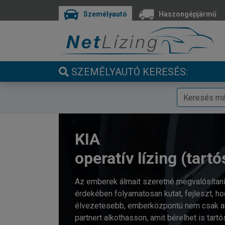
Személyautó
Haszongépjármű
SZEMÉLYAUTÓ KERESÉS:
KIA
operatív lízing (tartó
Az emberek álmait szeretné megvalósítani
érdekében folyamatosan kutat, fejleszt, 
élvezetesebb, emberközpontú nem csak au
partnert alkothasson, amit bérelhet is tartó