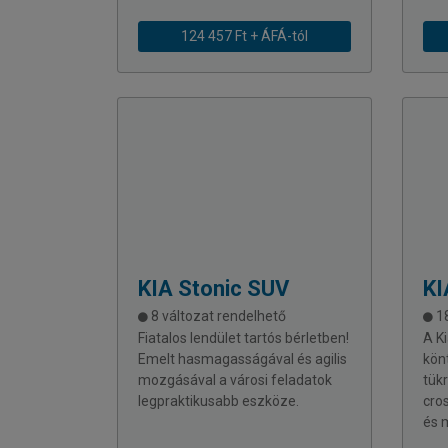
124 457 Ft + ÁFÁ-tól
KIA
Stonic SUV
KI
8 változat rendelhető
18
Fiatalos lendület tartós bérletben!
A K
Emelt hasmagasságával és agilis
kön
mozgásával a városi feladatok
tük
legpraktikusabb eszköze.
cro
és 