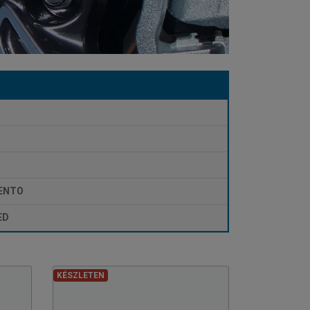
O
ENTO
ED
KÉSZLETEN