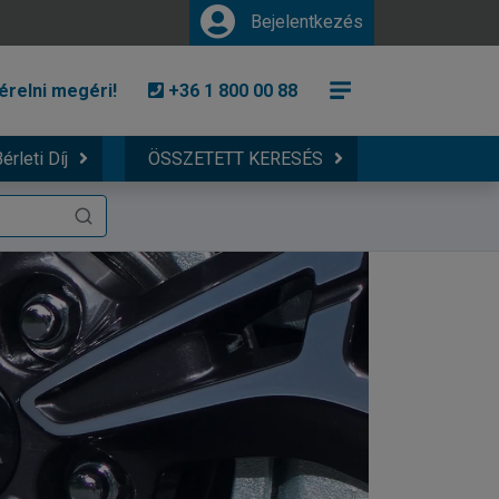
Bejelentkezés
érelni megéri!
+36 1 800 00 88
érleti Díj
ÖSSZETETT KERESÉS