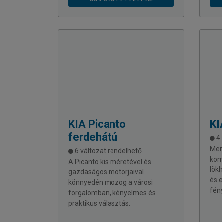
KIA
Picanto
KI
ferdehátú
4 
Mer
6 változat rendelhető
kom
A Picanto kis méretével és
lökh
gazdaságos motorjaival
és 
könnyedén mozog a városi
fény
forgalomban, kényelmes és
praktikus választás.