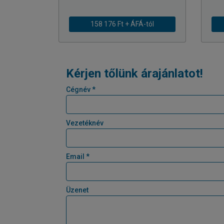
158 176 Ft + ÁFÁ-tól
Kérjen tőlünk árajánlatot!
Cégnév *
Vezetéknév
Email *
Üzenet