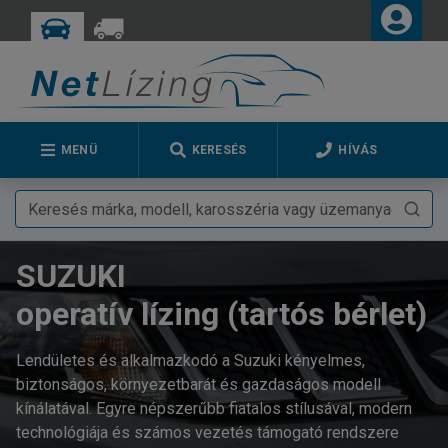
MENÜ
KERESÉS
HÍVÁS
SUZUKI
operatív lízing (tartós bérlet)
Lendületes és alkalmazkodó a Suzuki kényelmes,
biztonságos, környezetbarát és gazdaságos modell
kínálatával. Egyre népszerűbb fiatalos stílusával, modern
technológiája és számos vezetés támogató rendszere