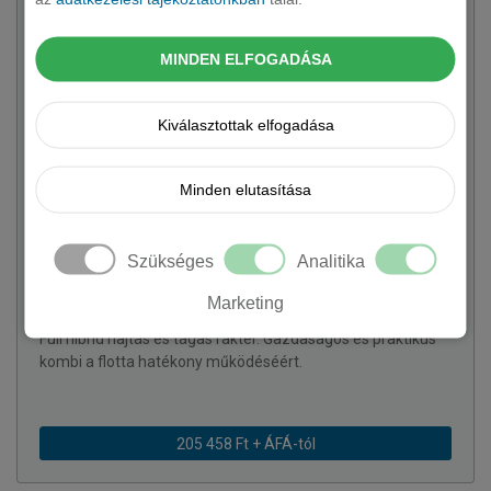
MINDEN ELFOGADÁSA
Kiválasztottak elfogadása
Minden elutasítása
Szükséges
Analitika
SUZUKI
Swace kombi
Marketing
2 változat rendelhető
Full hibrid hajtás és tágas raktér. Gazdaságos és praktikus
kombi a flotta hatékony működéséért.
205 458 Ft + ÁFÁ-tól