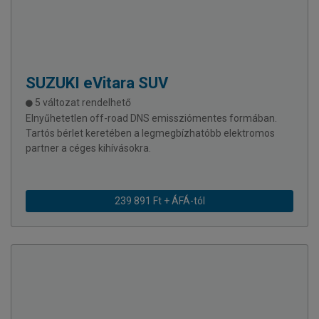
SUZUKI
eVitara SUV
5 változat rendelhető
Elnyűhetetlen off-road DNS emissziómentes formában.
Tartós bérlet keretében a legmegbízhatóbb elektromos
partner a céges kihívásokra.
239 891 Ft + ÁFÁ-tól