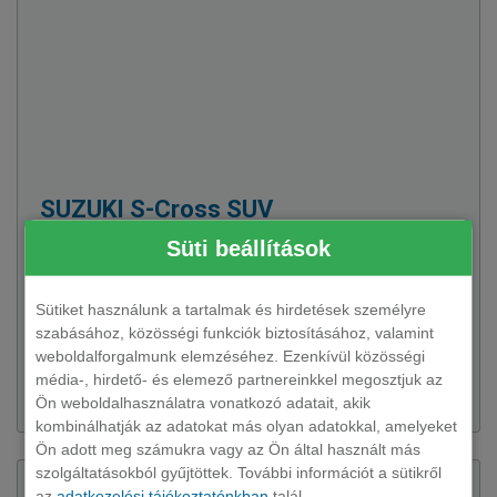
SUZUKI
S-Cross SUV
17 változat rendelhető
Süti beállítások
Az imponáló első benyomás minden esetben fontos, ez az
alól a Suzuki S-Cross sem kivétel azonban az igazi hatást
Sütiket használunk a tartalmak és hirdetések személyre
ennek tartóssága biztosítja.
szabásához, közösségi funkciók biztosításához, valamint
weboldalforgalmunk elemzéséhez. Ezenkívül közösségi
média-, hirdető- és elemező partnereinkkel megosztjuk az
176 079 Ft + ÁFÁ-tól
Ön weboldalhasználatra vonatkozó adatait, akik
kombinálhatják az adatokat más olyan adatokkal, amelyeket
Ön adott meg számukra vagy az Ön által használt más
szolgáltatásokból gyűjtöttek. További információt a sütikről
az
adatkezelési tájékoztatónkban
talál.