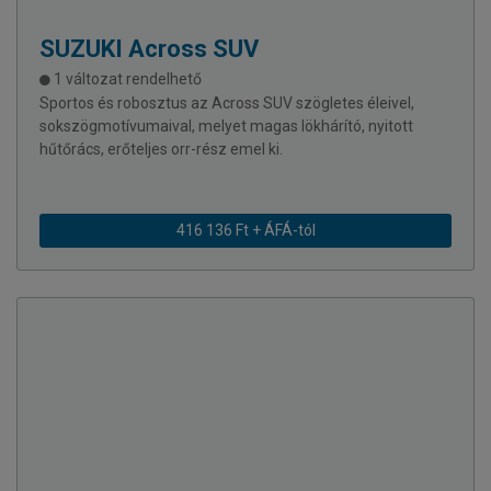
SUZUKI
Across SUV
1 változat rendelhető
Sportos és robosztus az Across SUV szögletes éleivel,
sokszögmotívumaival, melyet magas lökhárító, nyitott
hűtőrács, erőteljes orr-rész emel ki.
416 136 Ft + ÁFÁ-tól