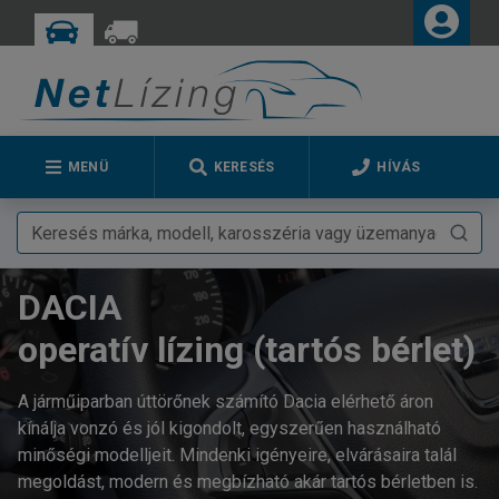
MENÜ
KERESÉS
HÍVÁS
DACIA
operatív lízing (tartós bérlet)
A járműiparban úttörőnek számító Dacia elérhető áron
kínálja vonzó és jól kigondolt, egyszerűen használható
minőségi modelljeit. Mindenki igényeire, elvárásaira talál
megoldást, modern és megbízható akár tartós bérletben is.