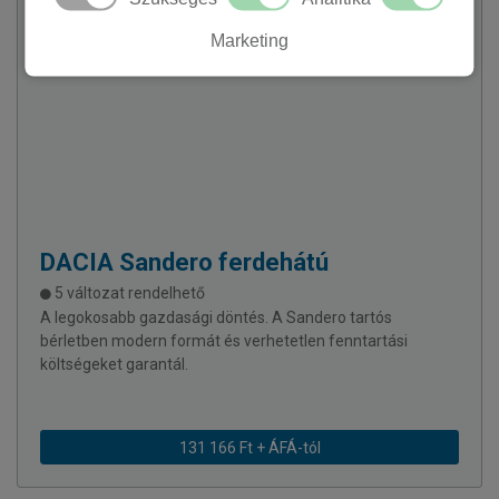
Marketing
DACIA
Sandero ferdehátú
5 változat rendelhető
A legokosabb gazdasági döntés. A Sandero tartós
bérletben modern formát és verhetetlen fenntartási
költségeket garantál.
131 166 Ft + ÁFÁ-tól