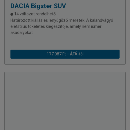
DACIA
Bigster SUV
14 változat rendelhető
Határozott kiállás és lenyűgöző méretek. A kalandvágyó
életstílus tökéletes kiegészítője, amely nem ismer
akadályokat.
177 087 Ft + ÁFÁ-tól