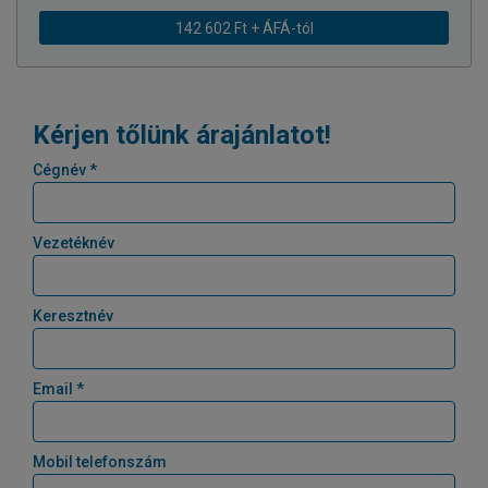
142 602 Ft + ÁFÁ-tól
Kérjen tőlünk árajánlatot!
Cégnév *
Vezetéknév
Keresztnév
Email *
Mobil telefonszám