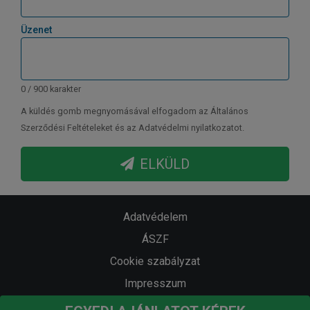
Üzenet
0 / 900 karakter
A küldés gomb megnyomásával elfogadom az Általános
Szerződési Feltételeket és az Adatvédelmi nyilatkozatot.
ELKÜLD
Adatvédelem
ÁSZF
Cookie szabályzat
Impresszum
Kiemelt ajánlataink