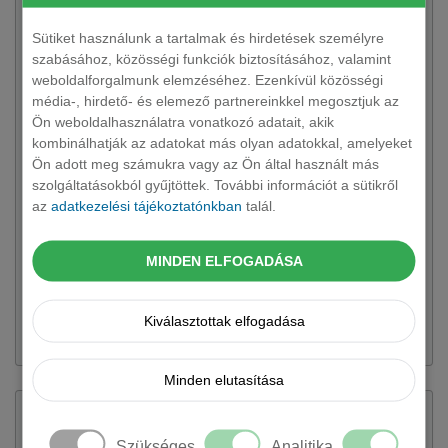
Sütiket használunk a tartalmak és hirdetések személyre
szabásához, közösségi funkciók biztosításához, valamint
weboldalforgalmunk elemzéséhez. Ezenkívül közösségi
média-, hirdető- és elemező partnereinkkel megosztjuk az
Ön weboldalhasználatra vonatkozó adatait, akik
kombinálhatják az adatokat más olyan adatokkal, amelyeket
DACIA
Jogger kombi
Ön adott meg számukra vagy az Ön által használt más
szolgáltatásokból gyűjtöttek. További információt a sütikről
7 változat rendelhető
az
adatkezelési tájékoztatónkban
talál.
Hatalmas tér, verhetetlen ár-érték arány. A Dacia Jogger
kombi operatív lízinggel a legracionálisabb választás a
flottába.
MINDEN ELFOGADÁSA
Kiválasztottak elfogadása
151 466 Ft + ÁFÁ-tól
Minden elutasítása
Szükséges
Analitika