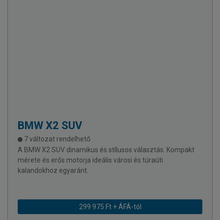
BMW
X2 SUV
7 változat rendelhető
A BMW X2 SUV dinamikus és stílusos választás. Kompakt
mérete és erős motorja ideális városi és túraúti
kalandokhoz egyaránt.
299 975 Ft + ÁFÁ-tól