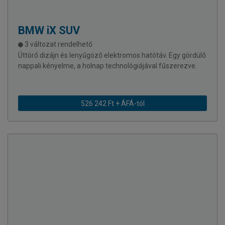
BMW
iX SUV
3 változat rendelhető
Úttörő dizájn és lenyűgöző elektromos hatótáv. Egy gördülő
nappali kényelme, a holnap technológiájával fűszerezve.
526 242 Ft + ÁFÁ-tól