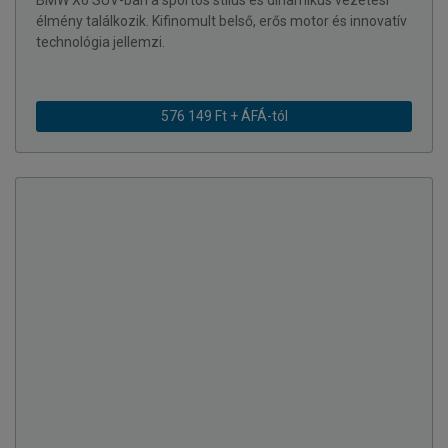
BMW X6 SUV-ban a sportos stílus és dinamikus vezetési
élmény találkozik. Kifinomult belső, erős motor és innovatív
technológia jellemzi.
576 149 Ft + ÁFÁ-tól