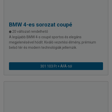
BMW
4-es sorozat coupé
20 változat rendelhető
A legújabb BMW 4-s coupé sportos és elegáns
megjelenésével hódít. Kiváló vezetési élmény, prémium
belső tér és modern technológiák jellemzik.
301 103 Ft + ÁFÁ-tól