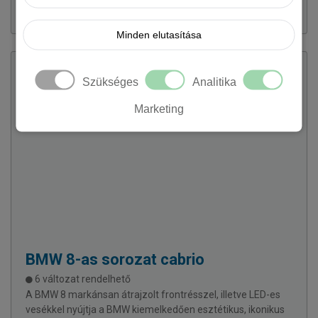
699 922 Ft + ÁFÁ-tól
Minden elutasítása
Szükséges
Analitika
Marketing
BMW
8-as sorozat cabrio
6 változat rendelhető
A BMW 8 markánsan átrajzolt frontrésszel, illetve LED-es
vesékkel nyújtja a BMW kiemelkedően esztétikus, ikonikus