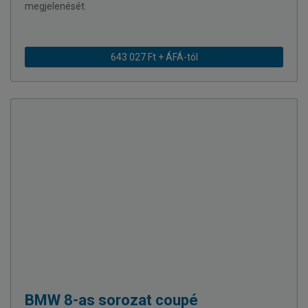
megjelenését.
643 027 Ft + ÁFÁ-tól
BMW
8-as sorozat coupé