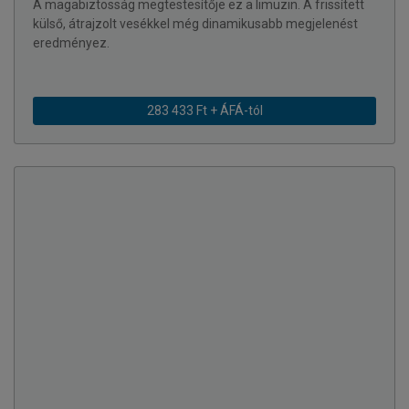
A magabiztosság megtestesítője ez a limuzin. A frissített
külső, átrajzolt vesékkel még dinamikusabb megjelenést
eredményez.
283 433 Ft + ÁFÁ-tól