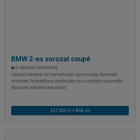
BMW
2-es sorozat coupé
6 változat rendelhető
Lázadó karakter és hamisítatlan sportosság. Kompakt
méretek, fordulékony viselkedés és a vezetés maximális
élvezete minden kanyarban.
247 300 Ft + ÁFÁ-tól