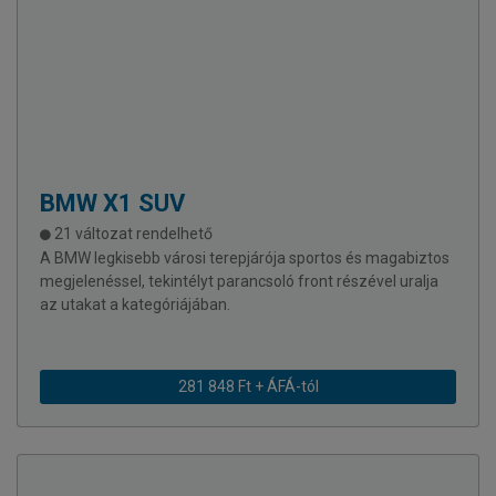
BMW
X1 SUV
21 változat rendelhető
A BMW legkisebb városi terepjárója sportos és magabiztos
megjelenéssel, tekintélyt parancsoló front részével uralja
az utakat a kategóriájában.
281 848 Ft + ÁFÁ-tól