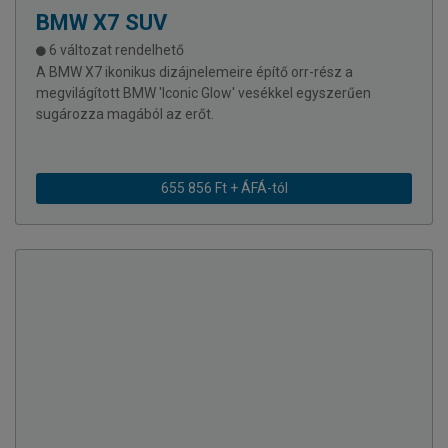
BMW
X7 SUV
6 változat rendelhető
A BMW X7 ikonikus dizájnelemeire építő orr-rész a
megvilágított BMW 'Iconic Glow' vesékkel egyszerűen
sugározza magából az erőt.
655 856 Ft + ÁFÁ-tól