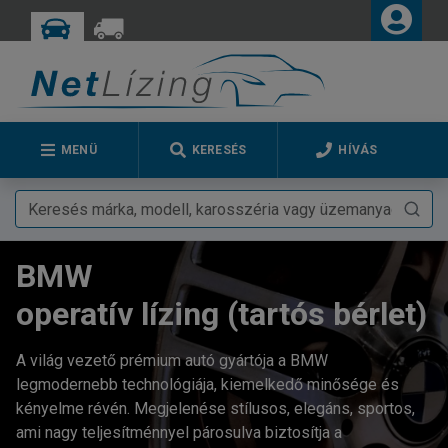
MENÜ
KERESÉS
HÍVÁS
BMW
operatív lízing (tartós bérlet)
A világ vezető prémium autó gyártója a BMW
legmodernebb technológiája, kiemelkedő minősége és
kényelme révén. Megjelenése stílusos, elegáns, sportos,
ami nagy teljesítménnyel párosulva biztosítja a