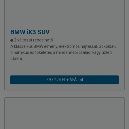
BMW
iX3 SUV
2 változat rendelhető
A klasszikus BMW élmény, elektromos hajtással. Sokoldalú,
dinamikus és tökéletes a mindennapi családi vagy üzleti
utakra.
397 224 Ft + ÁFÁ-tól