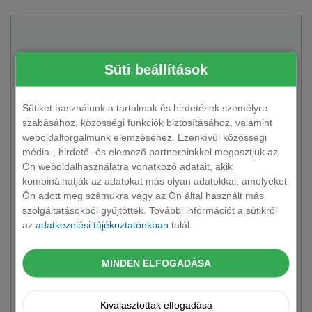
Süti beállítások
Sütiket használunk a tartalmak és hirdetések személyre
szabásához, közösségi funkciók biztosításához, valamint
weboldalforgalmunk elemzéséhez. Ezenkívül közösségi
média-, hirdető- és elemező partnereinkkel megosztjuk az
Ön weboldalhasználatra vonatkozó adatait, akik
kombinálhatják az adatokat más olyan adatokkal, amelyeket
Ön adott meg számukra vagy az Ön által használt más
szolgáltatásokból gyűjtöttek. További információt a sütikről
BMW
7-es sorozat limuzin
az
adatkezelési tájékoztatónkban
talál.
4 változat rendelhető
A luxus és innováció új dimenziója. A BMW 7-es széria átírja
MINDEN ELFOGADÁSA
a prémium kategória szabályait eleganciájával.
Kiválasztottak elfogadása