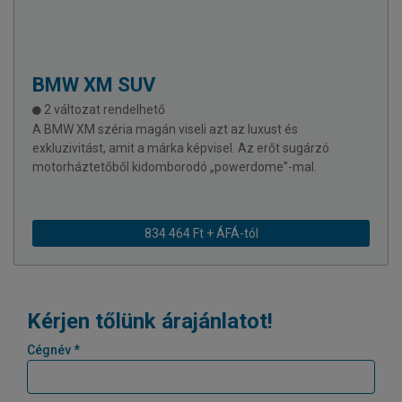
BMW
XM SUV
2 változat rendelhető
A BMW XM széria magán viseli azt az luxust és
exkluzivitást, amit a márka képvisel. Az erőt sugárzó
motorháztetőből kidomborodó „powerdome”-mal.
834 464 Ft + ÁFÁ-tól
Kérjen tőlünk árajánlatot!
Cégnév *