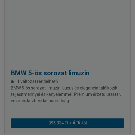
BMW
5-ös sorozat limuzin
11 változat rendelhető
BMW 5-ös sorozat limuzin: Luxus és elegancia találkozik
teljesítménnyel és kényelemmel. Prémium érzetű utastér,
vezetés közbeni kifinomultság.
396 334 Ft + ÁFÁ-tól