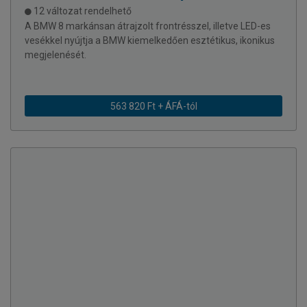
12 változat rendelhető
A BMW 8 markánsan átrajzolt frontrésszel, illetve LED-es
vesékkel nyújtja a BMW kiemelkedően esztétikus, ikonikus
megjelenését.
563 820 Ft + ÁFÁ-tól