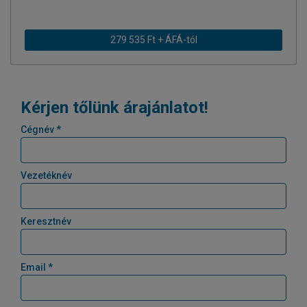
279 535 Ft + ÁFÁ-tól
Kérjen tőlünk árajánlatot!
Cégnév *
Vezetéknév
Keresztnév
Email *