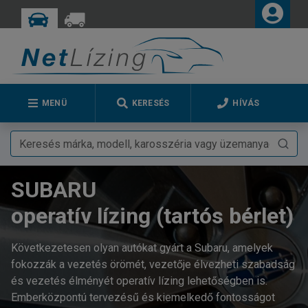
MENÜ
KERESÉS
HÍVÁS
SUBARU
operatív lízing (tartós bérlet)
Következetesen olyan autókat gyárt a Subaru, amelyek
fokozzák a vezetés örömét, vezetője élvezheti szabadság
és vezetés élményét operatív lízing lehetőségben is.
Emberközpontú tervezésű és kiemelkedő fontosságot