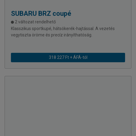
SUBARU
BRZ coupé
2 változat rendelhető
Klasszikus sportkupé, hátsókerék-hajtással. A vezetés
vegytiszta öröme és precíz irányíthatóság.
318 227 Ft + ÁFÁ-tól