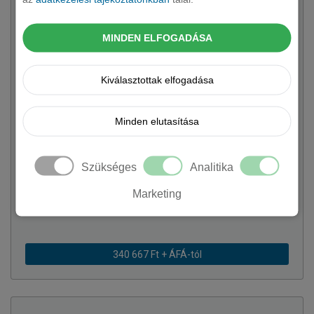
MINDEN ELFOGADÁSA
Kiválasztottak elfogadása
Minden elutasítása
SUBARU
Outback kombi
4 változat rendelhető
Szükséges
Analitika
Az új Subaru Outback a markáns külseje, emelt
magassága, és praktikus kombi formája tökéletes
Marketing
vadonjáróvá tesz, vigye bármerre is az út.
340 667 Ft + ÁFÁ-tól