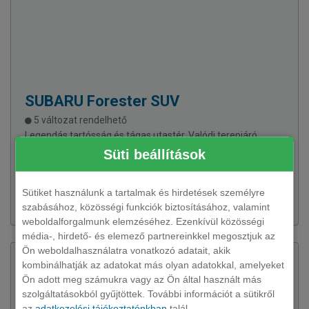
SUBARU
Forester SUV
5 változat rendelhető
Legendás tartósság és tágas utastér. Valódi terepjáró
képességek a biztonságos célba éréshez.
Süti beállítások
Sütiket használunk a tartalmak és hirdetések személyre
293 770 Ft + ÁFÁ-tól
szabásához, közösségi funkciók biztosításához, valamint
weboldalforgalmunk elemzéséhez. Ezenkívül közösségi
média-, hirdető- és elemező partnereinkkel megosztjuk az
Ön weboldalhasználatra vonatkozó adatait, akik
kombinálhatják az adatokat más olyan adatokkal, amelyeket
Ön adott meg számukra vagy az Ön által használt más
szolgáltatásokból gyűjtöttek. További információt a sütikről
az
adatkezelési tájékoztatónkban
talál.