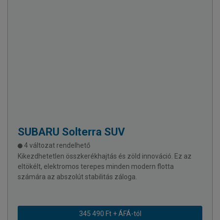
SUBARU
Solterra SUV
4 változat rendelhető
Kikezdhetetlen összkerékhajtás és zöld innováció. Ez az
eltökélt, elektromos terepes minden modern flotta
számára az abszolút stabilitás záloga.
345 490 Ft + ÁFÁ-tól