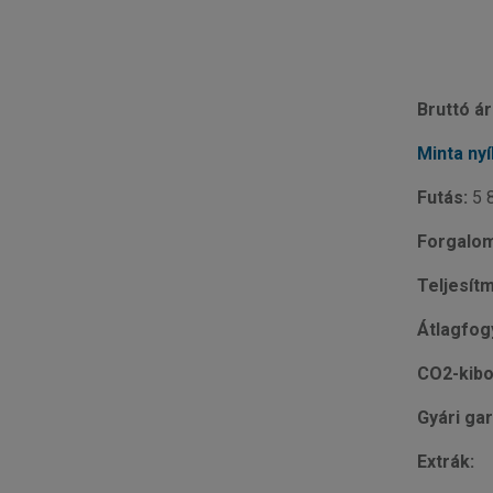
Bruttó ár
Minta nyí
Futás:
5 
Forgalom
Teljesít
Átlagfog
CO2-kibo
Gyári gar
Extrák: