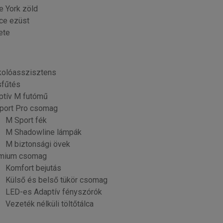
e York zöld
ce ezüst
ete
kolóasszisztens
sfűtés
ptív M futómű
port Pro csomag
M Sport fék
M Shadowline lámpák
M biztonsági övek
mium csomag
Komfort bejutás
Külső és belső tükör csomag
LED-es Adaptív fényszórók
Vezeték nélküli töltőtálca