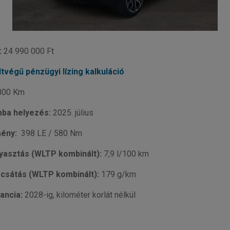
:
24 990 000 Ft
ltvégű pénzügyi lízing kalkuláció
800 Km
ba helyezés:
2025. július
mény:
398 LE / 580 Nm
yasztás (WLTP kombinált):
7,9 l/100 km
csátás (WLTP kombinált):
179 g/km
ancia:
2028-ig, kilométer korlát nélkül