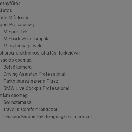
mányfűtés
sfűtés
ptív M futómű
port Pro csomag
M Sport fék
M Shadowline lámpák
M biztonsági övek
horog, elektromos kihajtási funkcióval
ovációs csomag
Belső kamera
Driving Assistan Professional
Parkolóasszisztens Plusz
BMW Live Cockpit Professional
mium csomag
Gerinctámasz
Travel & Comfort rendszer
Harman/Kardon HiFi hangsugárzó rendszer