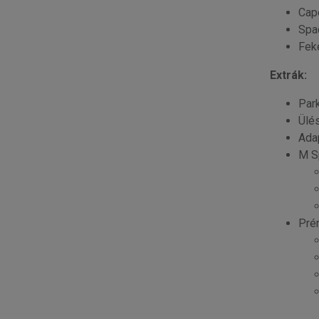
Cap
Spa
Fek
Extrák:
Par
Ülé
Ada
M S
Pré