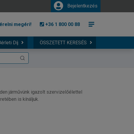
Bejelentkezés
érelni megéri!
+36 1 800 00 88
érleti Díj
ÖSSZETETT KERESÉS
nden járművünk igazolt szervizelőélettel
etében is kínáljuk.