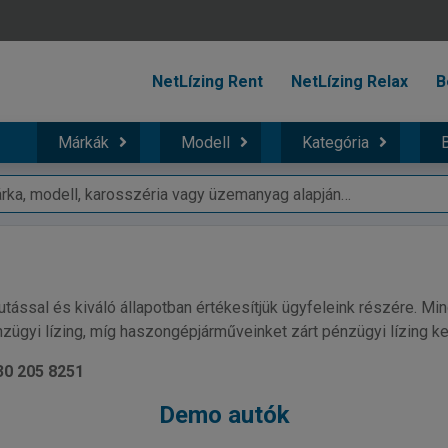
NetLízing Rent
NetLízing Relax
B
Márkák
Modell
Kategória
B
utással és kiváló állapotban értékesítjük ügyfeleink részére. Mi
zügyi lízing, míg haszongépjárműveinket zárt pénzügyi lízing ker
30 205 8251
Demo autók