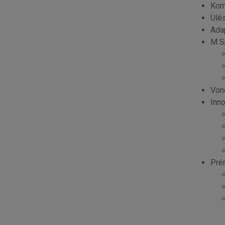
Kor
Ülé
Ada
M S
Vonó
Inn
Pré