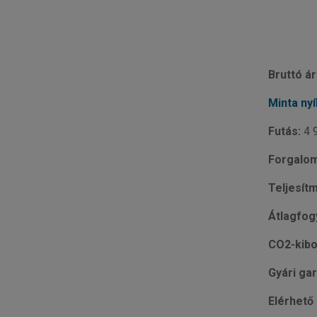
Bruttó ár
Minta nyí
Futás:
4 
Forgalom
Teljesít
Átlagfog
CO2-kibo
Gyári gar
Elérhető 