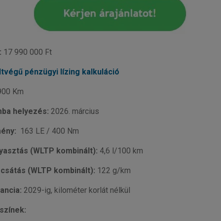
:
17 990 000 Ft
ltvégű pénzügyi lízing kalkuláció
900 Km
ba helyezés:
2026. március
mény:
163 LE / 400 Nm
yasztás (WLTP kombinált):
4,6 l/100 km
csátás (WLTP kombinált):
122 g/km
ancia:
2029-ig, kilométer korlát nélkül
színek: