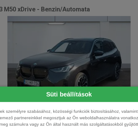
 M50 xDrive - Benzin/Automata
Süti beállítások
ések személyre szabásához, közösségi funkciók biztosításához, valami
elemező partnereinkkel megosztjuk az Ön weboldalhasználatra vonatkozó
eg számukra vagy az Ön által használt más szolgáltatásokból gyűjtötte