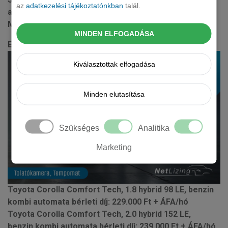
az
adatkezelési tájékoztatónkban
talál.
automata bérleti díj: 224
.000 Ft + ÁFA/hó
Minimális bérleti idő: 1 hónap
MINDEN ELFOGADÁSA
ECONOMY - Toyota Corolla Comfort Tech kombi
Kiválasztottak elfogadása
Minden elutasítása
Szükséges
Analitika
Marketing
Toyota Corolla Comfort Tech, 1.8 hybrid 98 LE, benzin
kombi automata bérleti díj: 22
9.000 Ft + ÁFA/hó
Toyota Corolla Comfort Tech, 2.0 hybrid 152 LE,
benzin kombi automata bérleti díj: 239.000 Ft + ÁFA/hó