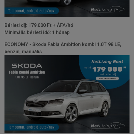
Bérleti díj: 179.000 Ft + ÁFA/hó
Minimális bérleti idő: 1 hónap
ECONOMY - Skoda Fabia Ambition kombi 1.0T 98 LE,
benzin, manuális