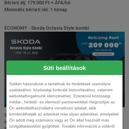
Bérleti díj: 179.000 Ft + ÁFA/hó
Minimális bérleti idő: 1 hónap
ECONOMY - Skoda Octavia Style kombi
Süti beállítások
Sütiket használunk a tartalmak és hirdetések személyre
szabásához, közösségi funkciók biztosításához, valamint
weboldalforgalmunk elemzéséhez. Ezenkívül közösségi
média-, hirdető- és elemező partnereinkkel megosztjuk az
Ön weboldalhasználatra vonatkozó adatait, akik
kombinálhatják az adatokat más olyan adatokkal, amelyeket
Skoda Octavia Style, 1.6TDI 115LE, dízel kombi
Ön adott meg számukra vagy az Ön által használt más
manuális bérleti díj: 20
9.000 Ft + ÁFA/hó
szolgáltatásokból gyűjtöttek. További információt a sütikről
Skoda Octavia Style, 2.0TDI 150LE, dízel kombi