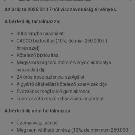
Az árlista 2026.04.17-től visszavonásig érvényes.
A bérleti díj tartalmazza:
3000 km/hó használat
CASCO biztosítás (10%, de min. 250.000 Ft
önrésszel)
Kötelező biztosítás
Magyarország területére érvényes autópálya
használati díj
24 órás asszisztencia szolgálat
A gyártó által előírt kötelező szervizek díja
Évszaknak megfelelő gumiabroncs
Több vezető részére használói engedély
A bérleti díj nem tartalmazza:
Üzemanyag, adblue
Meg nem váltható önrész (10%, de minimum 250.000