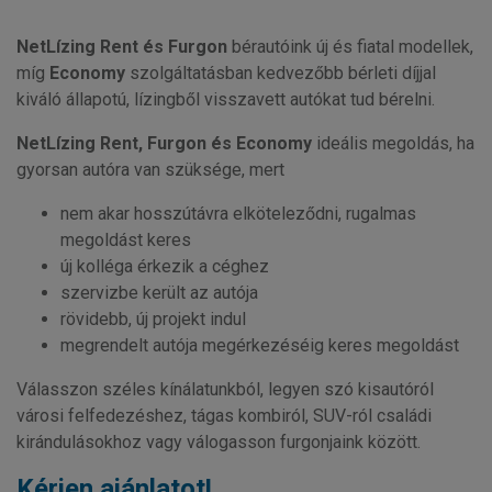
NetLízing Rent és Furgon
bérautóink új és fiatal modellek,
míg
Economy
szolgáltatásban kedvezőbb bérleti díjjal
kiváló állapotú, lízingből visszavett autókat tud bérelni.
NetLízing Rent, Furgon
és Economy
ideális megoldás, ha
gyorsan autóra van szüksége, mert
nem akar hosszútávra elköteleződni, rugalmas
megoldást keres
új kolléga érkezik a céghez
szervizbe került az autója
rövidebb, új projekt indul
megrendelt autója megérkezéséig keres megoldást
Válasszon széles kínálatunkból, legyen szó kisautóról
városi felfedezéshez, tágas kombiról, SUV-ról családi
kirándulásokhoz vagy válogasson furgonjaink között.
Kérjen ajánlatot!