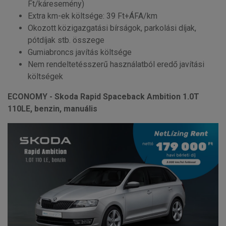
Ft/káresemény)
Extra km-ek költsége: 39 Ft+ÁFA/km
Okozott közigazgatási bírságok, parkolási díjak,
pótdíjak stb. összege
Gumiabroncs javítás költsége
Nem rendeltetésszerű használatból eredő javítási
költségek
ECONOMY - Skoda Rapid Spaceback Ambition 1.0T
110LE, benzin, manuális