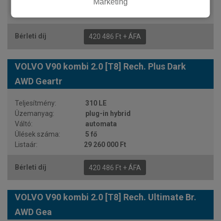
Marketing
5 fő
29 260 000 Ft
420 486 Ft + ÁFA
VOLVO V90 kombi 2.0 [T8] Rech. Plus Dark
AWD Geartr
310 LE
plug-in hybrid
automata
5 fő
29 260 000 Ft
420 486 Ft + ÁFA
VOLVO V90 kombi 2.0 [T8] Rech. Ultimate Br.
AWD Gea