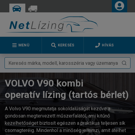
MENÜ
KERESÉS
HÍVÁS
VOLVO V90 kombi
operatív lízing (tartós bérlet)
A Volvo V90 megmutatja sokoldalúságát kezdve a
gondosan megtervezett műszerfalától, ami kitűnő
kezelhetőséget biztosít egészen a praktikus teljesen sík
csomagteréig. Mindenhol a minőség jellemzi, amit átélhet