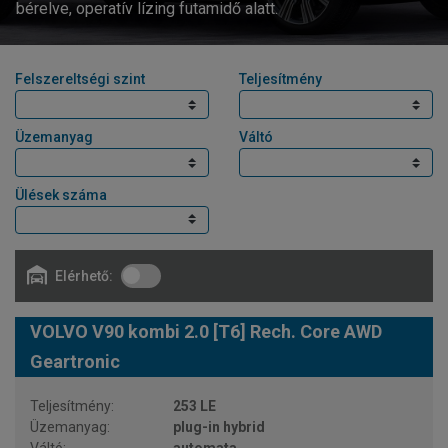
bérelve, operatív lízing futamidő alatt.
Felszereltségi szint
Teljesítmény
Üzemanyag
Váltó
Ülések száma
Elérhető:
VOLVO V90 kombi 2.0 [T6] Rech. Core AWD
Geartronic
253 LE
plug-in hybrid