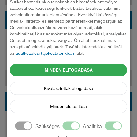
Sütiket használunk a tartalmak és hirdetések személyre
szabásához, közösségi funkciók biztosításához, valamint
weboldalforgalmunk elemzéséhez. Ezenkívül közösségi
VOLVO V90 kombi 2.0 [T6] Rech. Ultimate D.
média-, hirdető- és elemező partnereinkkel megosztjuk az
AWD Gear
Ön weboldalhasználatra vonatkozó adatait, akik
kombinálhatják az adatokat más olyan adatokkal, amelyeket
253 LE
Ön adott meg számukra vagy az Ön által használt más
plug-in hybrid
szolgáltatásokból gyűjtöttek. További információt a sütikről
automata
az
adatkezelési tájékoztatónkban
talál.
5 fő
29 350 000 Ft
MINDEN ELFOGADÁSA
415 001 Ft + ÁFA
Kiválasztottak elfogadása
VOLVO V90 kombi 2.0 [T8] Rech. Plus Bright
AWD Gear
Minden elutasítása
310 LE
plug-in hybrid
Szükséges
Analitika
automata