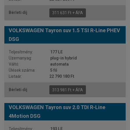
311 631 Ft + ÁFA
VOLKSWAGEN Tayron suv 1.5 TSI R-Line PHEV
DSG
177 LE
plug-in hybrid
automata
5 fő
22 790 180 Ft
313 981 Ft + ÁFA
VOLKSWAGEN Tayron suv 2.0 TDI R-Line
4Motion DSG
193 LE