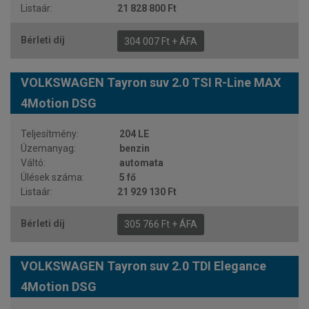
21 828 800 Ft
304 007 Ft + ÁFA
VOLKSWAGEN Tayron suv 2.0 TSI R-Line MAX
4Motion DSG
204 LE
benzin
automata
5 fő
21 929 130 Ft
305 766 Ft + ÁFA
VOLKSWAGEN Tayron suv 2.0 TDI Elegance
4Motion DSG