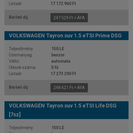
17 172 960 Ft
247 529 Ft + ÁFA
VOLKSWAGEN Tayron suv 1.5 eTSI Prime DSG
150 LE
benzin
automata
5 fő
17 273 290 Ft
248 621 Ft + ÁFA
VOLKSWAGEN Tayron suv 1.5 eTSI Life DSG
[7sz]
150 LE