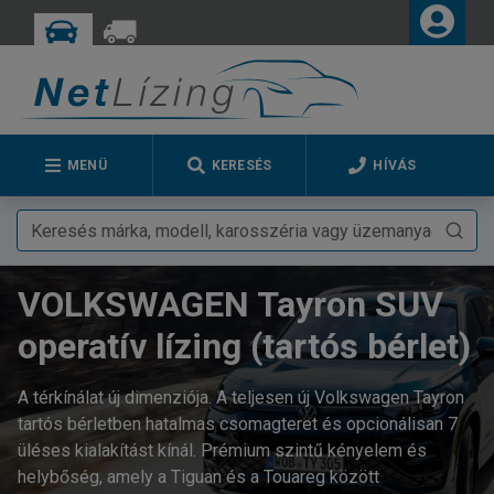
MENÜ
KERESÉS
HÍVÁS
VOLKSWAGEN Tayron SUV
operatív lízing (tartós bérlet)
A térkínálat új dimenziója. A teljesen új Volkswagen Tayron
tartós bérletben hatalmas csomagteret és opcionálisan 7
üléses kialakítást kínál. Prémium szintű kényelem és
helybőség, amely a Tiguan és a Touareg között