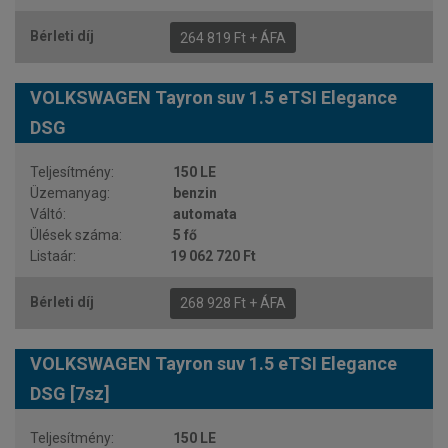
264 819 Ft + ÁFA
VOLKSWAGEN Tayron suv 1.5 eTSI Elegance
DSG
150 LE
benzin
automata
5 fő
19 062 720 Ft
268 928 Ft + ÁFA
VOLKSWAGEN Tayron suv 1.5 eTSI Elegance
DSG [7sz]
150 LE