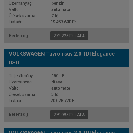
benzin
automata
7 fő
19 457 690 Ft
273 226 Ft + ÁFA
VOLKSWAGEN Tayron suv 2.0 TDI Elegance
DSG
150 LE
diesel
automata
5 fő
20 078 720 Ft
279 985 Ft + ÁFA
VOLKSWAGEN Tayron suv 2.0 TDI Elegance