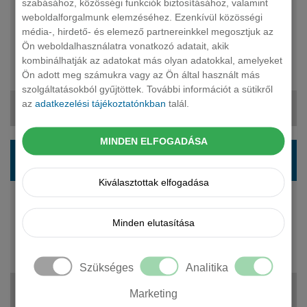
szabásához, közösségi funkciók biztosításához, valamint
weboldalforgalmunk elemzéséhez. Ezenkívül közösségi
150 LE
média-, hirdető- és elemező partnereinkkel megosztjuk az
diesel
Ön weboldalhasználatra vonatkozó adatait, akik
automata
kombinálhatják az adatokat más olyan adatokkal, amelyeket
7 fő
Ön adott meg számukra vagy az Ön által használt más
21 140 440 Ft
szolgáltatásokból gyűjtöttek. További információt a sütikről
az
adatkezelési tájékoztatónkban
talál.
293 206 Ft + ÁFA
MINDEN ELFOGADÁSA
VOLKSWAGEN Tayron suv 2.0 TSI Elegance
4Motion DSG
Kiválasztottak elfogadása
204 LE
benzin
Minden elutasítása
automata
5 fő
21 283 970 Ft
Szükséges
Analitika
297 078 Ft + ÁFA
Marketing