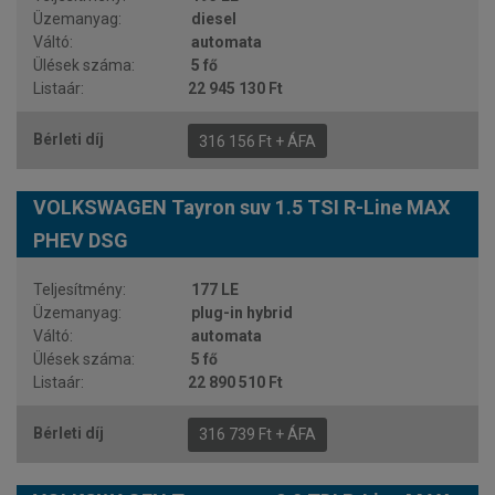
diesel
automata
5 fő
22 945 130 Ft
316 156 Ft + ÁFA
VOLKSWAGEN Tayron suv 1.5 TSI R-Line MAX
PHEV DSG
177 LE
plug-in hybrid
automata
5 fő
22 890 510 Ft
316 739 Ft + ÁFA