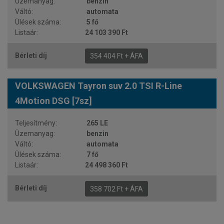
benzin
automata
5 fő
24 103 390 Ft
354 404 Ft + ÁFA
VOLKSWAGEN Tayron suv 2.0 TSI R-Line
4Motion DSG [7sz]
265 LE
benzin
automata
7 fő
24 498 360 Ft
358 702 Ft + ÁFA