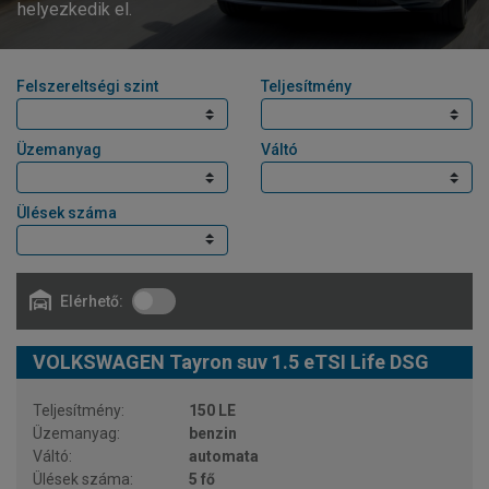
helyezkedik el.
Felszereltségi szint
Teljesítmény
Üzemanyag
Váltó
Ülések száma
Elérhető:
VOLKSWAGEN Tayron suv 1.5 eTSI Life DSG
150 LE
benzin
automata
5 fő