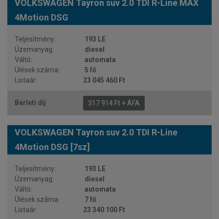
VOLKSWAGEN Tayron suv 2.0 TDI R-Line MAX
4Motion DSG
193 LE
diesel
automata
5 fő
23 045 460 Ft
317 914 Ft + ÁFA
VOLKSWAGEN Tayron suv 2.0 TDI R-Line
4Motion DSG [7sz]
193 LE
diesel
automata
7 fő
23 340 100 Ft