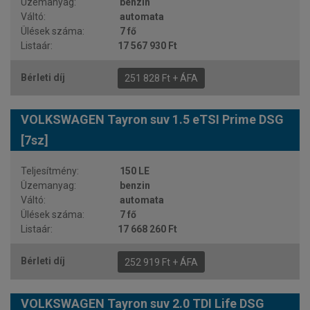
benzin
automata
7 fő
17 567 930 Ft
251 828 Ft + ÁFA
VOLKSWAGEN Tayron suv 1.5 eTSI Prime DSG
[7sz]
150 LE
benzin
automata
7 fő
17 668 260 Ft
252 919 Ft + ÁFA
VOLKSWAGEN Tayron suv 2.0 TDI Life DSG