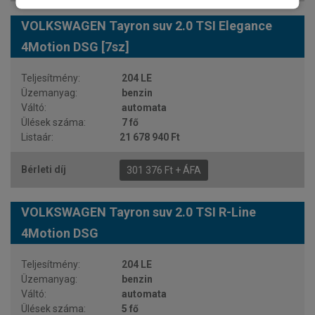
VOLKSWAGEN Tayron suv 2.0 TSI Elegance
4Motion DSG [7sz]
204 LE
benzin
automata
7 fő
21 678 940 Ft
301 376 Ft + ÁFA
VOLKSWAGEN Tayron suv 2.0 TSI R-Line
4Motion DSG
204 LE
benzin
automata
5 fő