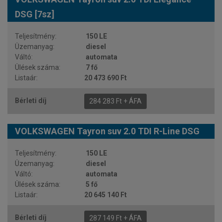
DSG [7sz]
150 LE
diesel
automata
7 fő
20 473 690 Ft
284 283 Ft + ÁFA
VOLKSWAGEN Tayron suv 2.0 TDI R-Line DSG
150 LE
diesel
automata
5 fő
20 645 140 Ft
287 149 Ft + ÁFA