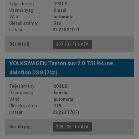
193 LE
diesel
automata
5 fő
22 226 310 Ft
307 333 Ft + ÁFA
VOLKSWAGEN Tayron suv 2.0 TSI R-Line
4Motion DSG [7sz]
204 LE
benzin
automata
7 fő
22 223 770 Ft
308 305 Ft + ÁFA