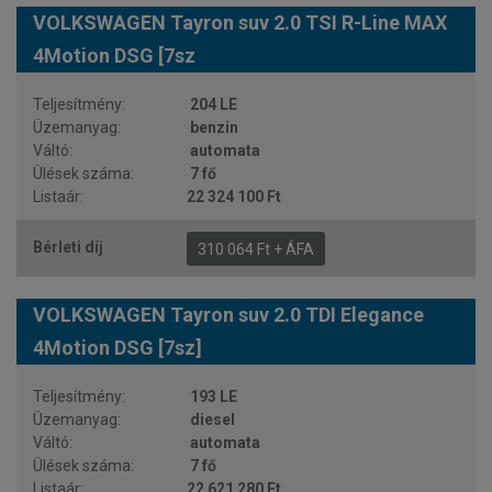
VOLKSWAGEN Tayron suv 2.0 TSI R-Line MAX
4Motion DSG [7sz
204 LE
benzin
automata
7 fő
22 324 100 Ft
310 064 Ft + ÁFA
VOLKSWAGEN Tayron suv 2.0 TDI Elegance
4Motion DSG [7sz]
193 LE
diesel
automata
7 fő
22 621 280 Ft