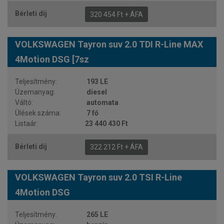
320 454 Ft + ÁFA
VOLKSWAGEN Tayron suv 2.0 TDI R-Line MAX
4Motion DSG [7sz
193 LE
diesel
automata
7 fő
23 440 430 Ft
322 212 Ft + ÁFA
VOLKSWAGEN Tayron suv 2.0 TSI R-Line
4Motion DSG
265 LE