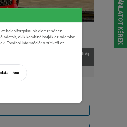
EGYEDI AJÁNLATOT KÉREK
nt weboldalforgalmunk elemzéséhez.
ések száma
 adatait, akik kombinálhatják az adatokat
k. További információt a sütikről az
sek
Listaár
Bérleti díj
áma
ő
15 980 000 Ft
310 639 Ft + ÁFA
elutasítása