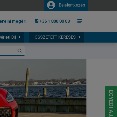
Bejelentkezés
érelni megéri!
+36 1 800 00 88
érleti Díj
ÖSSZETETT KERESÉS