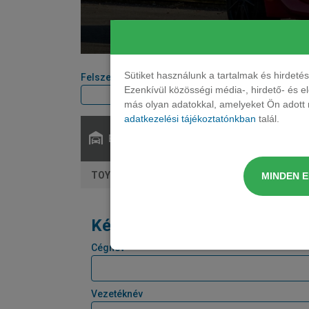
Sütiket használunk a tartalmak és hirdet
Felszereltségi szint
Teljesítmény
Ezenkívül közösségi média-, hirdető- és 
más olyan adatokkal, amelyeket Ön adott m
adatkezelési tájékoztatónkban
talál.
Elérhető:
TOYOTA GR86 coupe 2.4 Executive
MINDEN 
Kérjen tőlünk árajánlatot!
Cégnév *
Vezetéknév