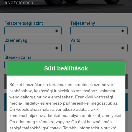
a vezetésben.
Felszereltségi szint
Teljesítmény
Üzemanyag
Váltó
Ülések száma
Süti beállítások
Elérhető:
Sütiket használunk a tartalmak és hirdetések személyre
szabásához, közösségi funkciók biztosításához, valamint
weboldalforgalmunk elemzéséhez. Ezenkívül közösségi
SUZUKI Across suv 2.5 PHEV GLX E-4WD E-
média-, hirdető- és elemező partnereinkkel megosztjuk az
CVT
Ön weboldalhasználatra vonatkozó adatait, akik
kombinálhatják az adatokat más olyan adatokkal, amelyeket
185 LE
Ön adott meg számukra vagy az Ön által használt más
plug-in hybrid
szolgáltatásokból gyűjtöttek. További információt a sütikről