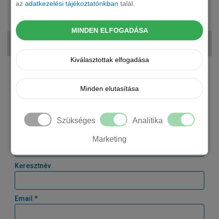
automata
az
adatkezelési tájékoztatónkban
talál.
5 fő
25 570 000 Ft
MINDEN ELFOGADÁSA
416 136 Ft + ÁFA
Kiválasztottak elfogadása
Kérjen tőlünk árajánlatot!
Minden elutasítása
Cégnév *
Szükséges
Analitika
Vezetéknév
Marketing
Keresztnév
Email *