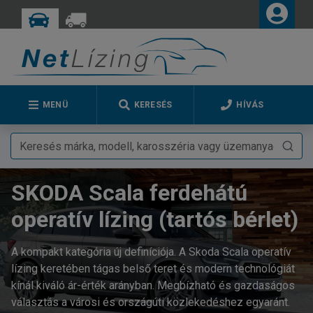
MENÜ
KERESÉS
HÍVÁS
SKODA Scala ferdehátú
operatív lízing (tartós bérlet)
A kompakt kategória új definíciója. A Skoda Scala operatív
lízing keretében tágas belső teret és modern technológiát
kínál kiváló ár-érték arányban. Megbízható és gazdaságos
választás a városi és országúti közlekedéshez egyaránt.