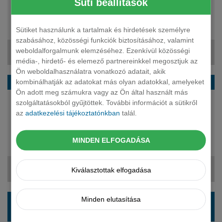
Süti beállítások
automata
5 fő
10 295 270 Ft
Sütiket használunk a tartalmak és hirdetések személyre
szabásához, közösségi funkciók biztosításához, valamint
weboldalforgalmunk elemzéséhez. Ezenkívül közösségi
170 979 Ft + ÁFA
média-, hirdető- és elemező partnereinkkel megosztjuk az
Ön weboldalhasználatra vonatkozó adatait, akik
SKODA Scala ferdehatu 1.0 TSI Essence DSG
kombinálhatják az adatokat más olyan adatokkal, amelyeket
Ön adott meg számukra vagy az Ön által használt más
szolgáltatásokból gyűjtöttek. További információt a sütikről
115 LE
az
adatkezelési tájékoztatónkban
talál.
benzin
automata
5 fő
MINDEN ELFOGADÁSA
9 415 160 Ft
173 090 Ft + ÁFA
Kiválasztottak elfogadása
SKODA Scala ferdehatu 1.5 TSI ACT Selection
Minden elutasítása
DSG