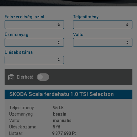
Felszereltségi szint
Teljesítmény
Üzemanyag
Váltó
Ülések száma
Elérhető:
SKODA Scala ferdehatu 1.0 TSI Selection
95 LE
benzin
manuális
5 fő
9 377 690 Ft