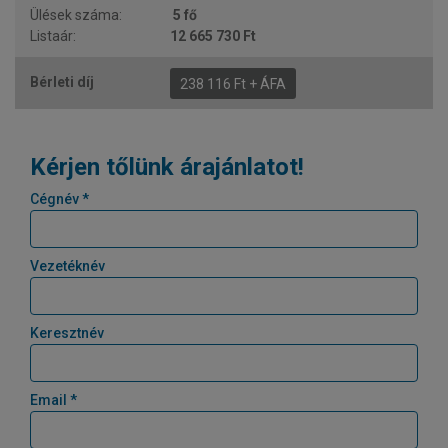
5 fő
12 665 730 Ft
238 116 Ft + ÁFA
Kérjen tőlünk árajánlatot!
Cégnév *
Vezetéknév
Keresztnév
Email *