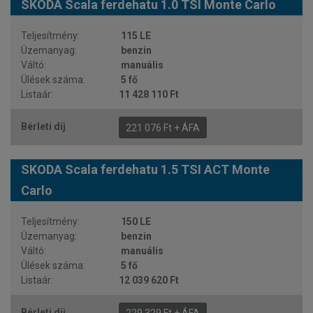
SKODA Scala ferdehatu 1.0 TSI Monte Carlo
115 LE
benzin
manuális
5 fő
11 428 110 Ft
221 076 Ft + ÁFA
SKODA Scala ferdehatu 1.5 TSI ACT Monte
Carlo
150 LE
benzin
manuális
5 fő
12 039 620 Ft