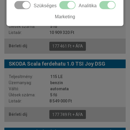
Szükséges
Analitika
150 LE
benzin
Marketing
automata
5 fő
10 909 320 Ft
177 461 Ft + ÁFA
SKODA Scala ferdehatu 1.0 TSI Joy DSG
115 LE
benzin
automata
5 fő
8 549 000 Ft
177 749 Ft + ÁFA