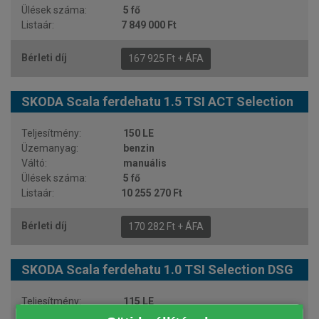
5 fő
7 849 000 Ft
167 925 Ft + ÁFA
SKODA Scala ferdehatu 1.5 TSI ACT Selection
150 LE
benzin
manuális
5 fő
10 255 270 Ft
170 282 Ft + ÁFA
SKODA Scala ferdehatu 1.0 TSI Selection DSG
115 LE
benzin