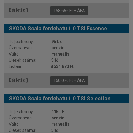
158 666 Ft + ÁFA
SKODA Scala ferdehatu 1.0 TSI Essence
95 LE
benzin
manuális
5 fő
8 531 870 Ft
160 070 Ft + ÁFA
SKODA Scala ferdehatu 1.0 TSI Selection
115 LE
benzin
manuális
5 fő