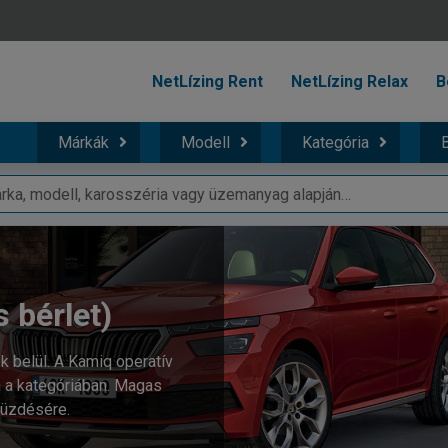
NetLízing Rent
NetLízing Relax
B
Márkák
Modell
Kategória
B
s bérlet)
k belül. A Kamiq operatív
ja a kategóriában. Magas
küzdésére.