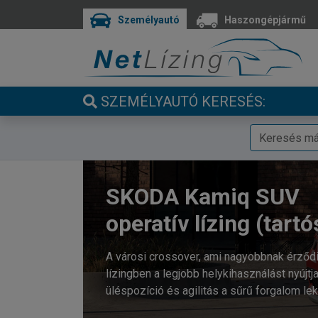
Személyautó
Haszongépjármű
SZEMÉLYAUTÓ KERESÉS:
SKODA Kamiq SUV
operatív lízing (tartó
A városi crossover, ami nagyobbnak érződi
lízingben a legjobb helykihasználást nyújt
üléspozíció és agilitás a sűrű forgalom le