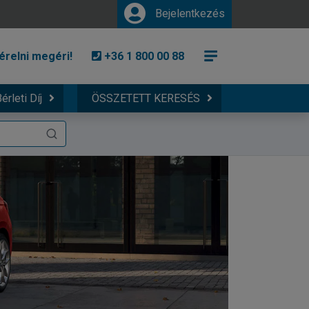
Bejelentkezés
érelni megéri!
+36 1 800 00 88
érleti Díj
ÖSSZETETT KERESÉS