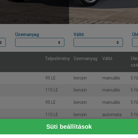
Üzemanyag
Váltó
Ül
Teljesítmény
Üzemanyag
Váltó
Ülé
sz
95 LE
benzin
manuális
5 f
115 LE
benzin
manuális
5 f
95 LE
benzin
manuális
5 f
115 LE
benzin
automata
5 f
Süti beállítások
95 LE
benzin
manuális
5 f