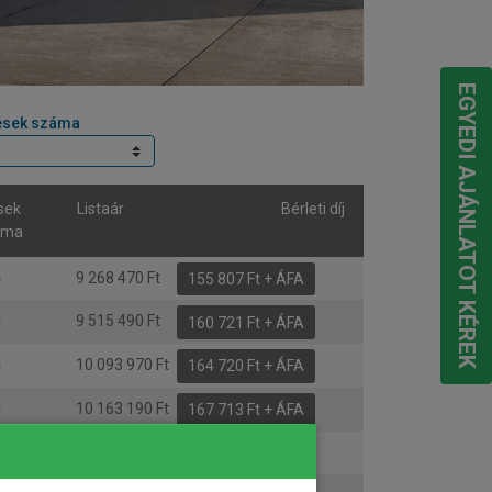
EGYEDI AJÁNLATOT KÉREK
ések száma
sek
Listaár
Bérleti díj
áma
ő
9 268 470 Ft
155 807 Ft + ÁFA
ő
9 515 490 Ft
160 721 Ft + ÁFA
ő
10 093 970 Ft
164 720 Ft + ÁFA
ő
10 163 190 Ft
167 713 Ft + ÁFA
ő
7 999 000 Ft
167 860 Ft + ÁFA