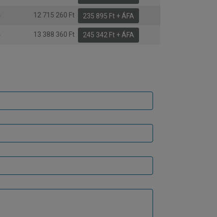
ő
12 715 260 Ft
235 895 Ft + ÁFA
ő
13 388 360 Ft
245 342 Ft + ÁFA