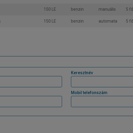
150 LE
benzin
manuális
5 f
150 LE
benzin
automata
5 f
G
Keresztnév
Mobil telefonszám