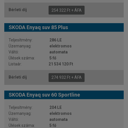
254 322 Ft + ÁFA
SKODA Enyaq suv 85 Plus
286 LE
elektromos
automata
5 fő
21 534 120 Ft
274 932 Ft + ÁFA
SKODA Enyaq suv 60 Sportline
204 LE
elektromos
automata
5 fő