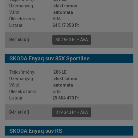
elektromos
automata
5 fő
24 517 350 Ft
307 660 Ft + ÁFA
SKODA Enyaq suv 85X Sportline
286 LE
elektromos
automata
5 fő
25 604 470 Ft
319 343 Ft + ÁFA
SKODA Enyaq suv RS