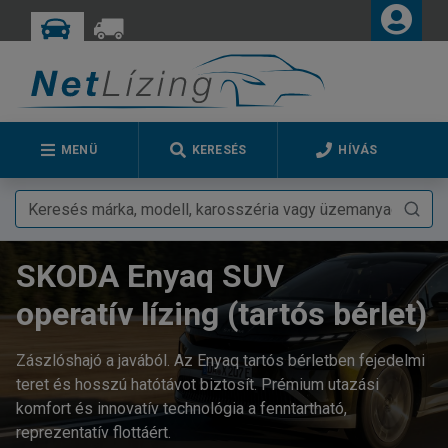
MENÜ
KERESÉS
HÍVÁS
SKODA Enyaq SUV
operatív lízing (tartós bérlet)
Zászlóshajó a javából. Az Enyaq tartós bérletben fejedelmi
teret és hosszú hatótávot biztosít. Prémium utazási
komfort és innovatív technológia a fenntartható,
reprezentatív flottáért.