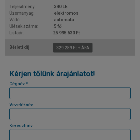
340 LE
elektromos
automata
5 fő
25 995 630 Ft
329 289 Ft + ÁFA
Kérjen tőlünk árajánlatot!
Cégnév *
Vezetéknév
Keresztnév