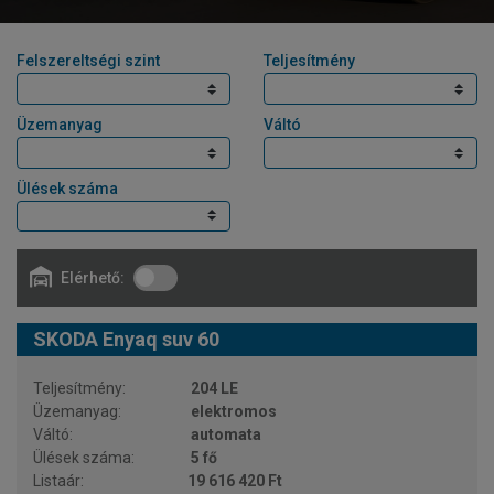
Felszereltségi szint
Teljesítmény
Üzemanyag
Váltó
Ülések száma
Elérhető:
SKODA Enyaq suv 60
204 LE
elektromos
automata
5 fő
19 616 420 Ft