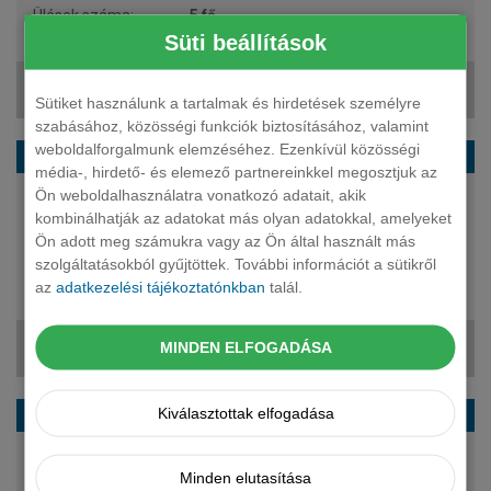
5 fő
22 942 550 Ft
Süti beállítások
290 735 Ft + ÁFA
Sütiket használunk a tartalmak és hirdetések személyre
szabásához, közösségi funkciók biztosításához, valamint
weboldalforgalmunk elemzéséhez. Ezenkívül közösségi
SKODA Enyaq suv 85X Plus
média-, hirdető- és elemező partnereinkkel megosztjuk az
Ön weboldalhasználatra vonatkozó adatait, akik
299 LE
kombinálhatják az adatokat más olyan adatokkal, amelyeket
elektromos
Ön adott meg számukra vagy az Ön által használt más
automata
szolgáltatásokból gyűjtöttek. További információt a sütikről
5 fő
az
adatkezelési tájékoztatónkban
talál.
23 108 920 Ft
MINDEN ELFOGADÁSA
291 856 Ft + ÁFA
SKODA Enyaq suv 85 Sportline
Kiválasztottak elfogadása
286 LE
Minden elutasítása
elektromos