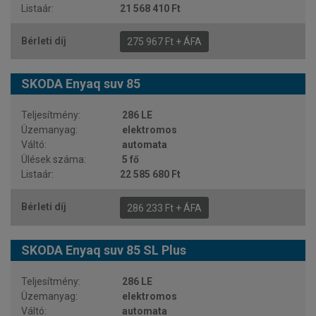
21 568 410 Ft
275 967 Ft + ÁFA
SKODA Enyaq suv 85
286 LE
elektromos
automata
5 fő
22 585 680 Ft
286 233 Ft + ÁFA
SKODA Enyaq suv 85 SL Plus
286 LE
elektromos
automata