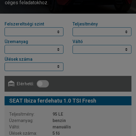
céges feladatokhoz.
Felszereltségi szint
Teljesítmény
Üzemanyag
Váltó
Ülések száma
Elérhető:
SEAT Ibiza ferdehatu 1.0 TSI Fresh
95 LE
benzin
manuális
5 fő