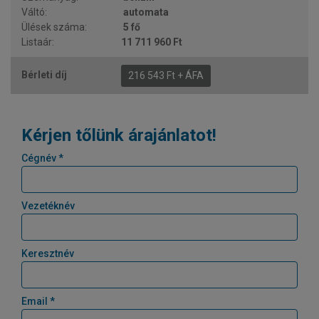
automata
5 fő
11 711 960 Ft
216 543 Ft + ÁFA
Kérjen tőlünk árajánlatot!
Cégnév *
Vezetéknév
Keresztnév
Email *