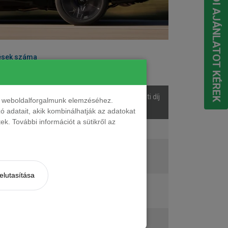
EGYEDI AJÁNLATOT KÉREK
ések száma
sek
Listaár
Bérleti díj
nt weboldalforgalmunk elemzéséhez.
áma
 adatait, akik kombinálhatják az adatokat
k. További információt a sütikről az
ő
19 199 000 Ft
258 564 Ft + ÁFA
ő
20 949 000 Ft
276 349 Ft + ÁFA
elutasítása
ő
22 449 000 Ft
299 400 Ft + ÁFA
ő
23 699 000 Ft
312 887 Ft + ÁFA