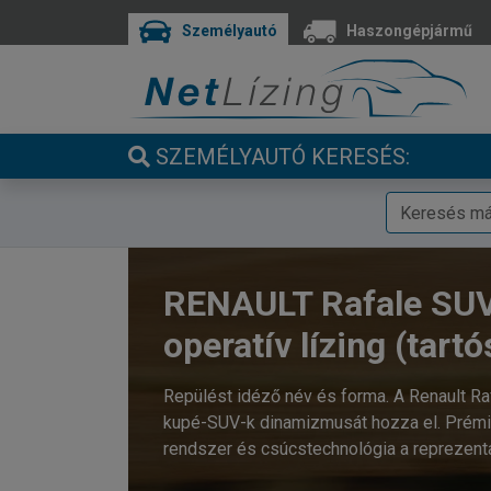
Személyautó
Haszongépjármű
SZEMÉLYAUTÓ KERESÉS:
RENAULT Rafale SU
operatív lízing (tartó
Repülést idéző név és forma. A Renault Raf
kupé-SUV-k dinamizmusát hozza el. Prémi
rendszer és csúcstechnológia a reprezenta