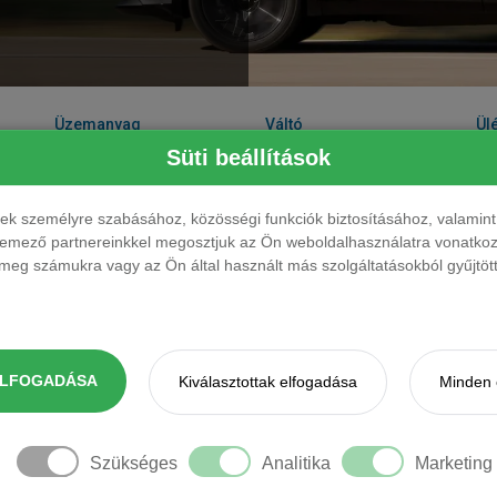
Üzemanyag
Váltó
Ül
Süti beállítások
Teljesítmény
Üzemanyag
Váltó
Ülé
ések személyre szabásához, közösségi funkciók biztosításához, valami
sz
elemező partnereinkkel megosztjuk az Ön weboldalhasználatra vonatkozó
eg számukra vagy az Ön által használt más szolgáltatásokból gyűjtötte
130 LE
hybrid
automata
5 f
ut.
HYBRID
130 LE
hybrid
automata
5 f
KÉSZLETEN
HYBRID
ELFOGADÁSA
Kiválasztottak elfogadása
Minden 
150 LE
plug-in hybrid
automata
5 f
KÉSZLETEN
PLUG IN
Szükséges
Analitika
Marketing
150 LE
plug-in hybrid
automata
5 f
elier A
PLUG IN