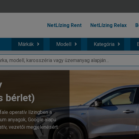
NetLízing Rent
NetLízing Relax
B
Márkák
Modell
Kategória
B
V
s bérlet)
ale operatív lízingben a
um anyagok, Google alapú
tív, vezetői megjelenésért.