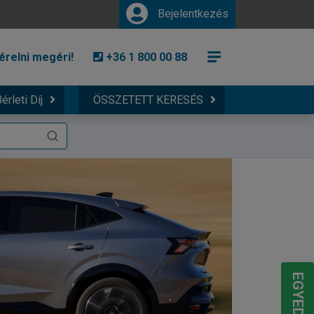
Bejelentkezés
érelni megéri!
+36 1 800 00 88
érleti Díj
ÖSSZETETT KERESÉS