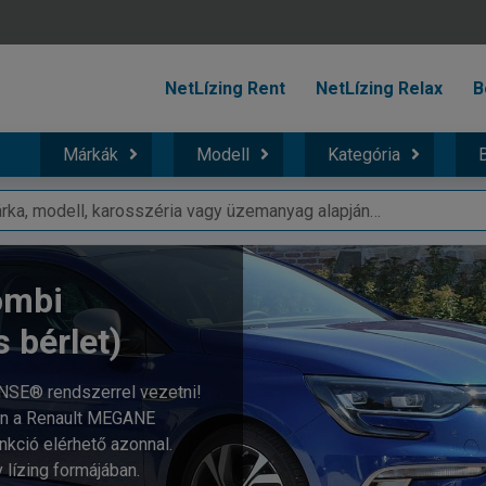
NetLízing Rent
NetLízing Relax
B
Márkák
Modell
Kategória
B
ombi
s bérlet)
NSE® rendszerrel vezetni!
en a Renault MEGANE
nkció elérhető azonnal.
 lízing formájában.