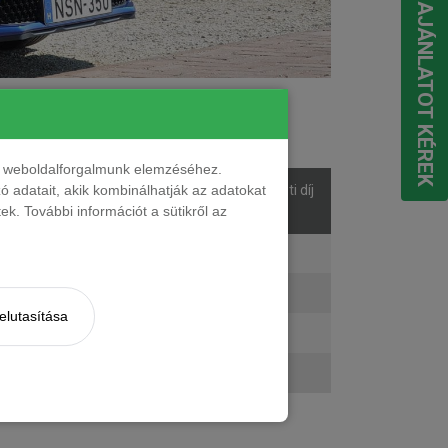
EGYEDI AJÁNLATOT KÉREK
ések száma
nt weboldalforgalmunk elemzéséhez.
 adatait, akik kombinálhatják az adatokat
sek
Listaár
Bérleti díj
k. További információt a sütikről az
áma
ő
9 699 000 Ft
189 204 Ft + ÁFA
ő
10 649 000 Ft
202 426 Ft + ÁFA
elutasítása
ő
10 799 000 Ft
207 060 Ft + ÁFA
ő
11 749 000 Ft
220 282 Ft + ÁFA