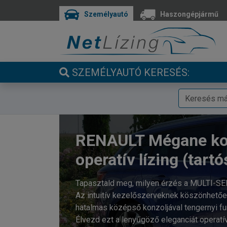
Személyautó
Haszongépjármű
SZEMÉLYAUTÓ KERESÉS:
RENAULT Mégane k
operatív lízing (tartó
Tapasztald meg, milyen érzés a MULTI-SE
Az intuitív kezelőszerveknek köszönhető
hatalmas középső konzoljával tengernyi fu
Élvezd ezt a lenyűgöző eleganciát operatív