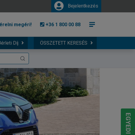
Bejelentkezés
érelni megéri!
+36 1 800 00 88
érleti Díj
ÖSSZETETT KERESÉS