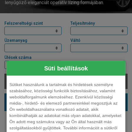
lenyűgöző eleganciát operatív lízing formájában.
Felszereltségi szint
Teljesítmény
Üzemanyag
Váltó
Ülések száma
Süti beállítások
Elérhető:
Sütiket használunk a tartalmak és hirdetések személyre
szabásához, közösségi funkciók biztosításához, valamint
weboldalforgalmunk elemzéséhez. Ezenkívül közösségi
RENAULT Mégane ferdehatu 1.8 TCe R.S
média-, hirdető- és elemező partnereinkkel megosztjuk az
Ultime EDC6
Ön weboldalhasználatra vonatkozó adatait, akik
kombinálhatják az adatokat más olyan adatokkal, amelyeket
300 LE
Ön adott meg számukra vagy az Ön által használt más
benzin
szolgáltatásokból gyűjtöttek. További információt a sütikről