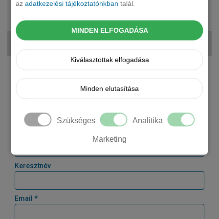
automata
az
adatkezelési tájékoztatónkban
talál.
5 fő
19 760 000 Ft
MINDEN ELFOGADÁSA
359 047 Ft + ÁFA
Kiválasztottak elfogadása
Kérjen tőlünk árajánlatot!
Minden elutasítása
Cégnév *
Szükséges
Analitika
Vezetéknév
Marketing
Keresztnév
Email *