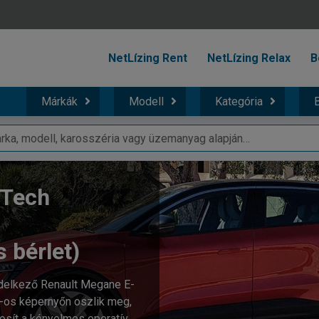
NetLízing Rent
NetLízing Relax
B
Márkák
Modell
Kategória
B
Tech
s bérlet)
endelkező Renault Megane E-
 -os képernyőn oszlik meg,
ztosít a kényelmes operatív