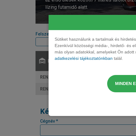
lízing futamidő alatt.
Felszereltségi szint
Teljesítmény
Sütiket használunk a tartalmak és hirdet
Ezenkívül közösségi média-, hirdető- és 
más olyan adatokkal, amelyeket Ön adott m
adatkezelési tájékoztatónkban
talál.
Elérhető:
RENAULT Mégane E-Tech ferdehatu EV60 Evolut
MINDEN 
RENAULT Mégane E-Tech ferdehatu EV60 Tech
Kérjen tőlünk árajánlatot!
Cégnév *