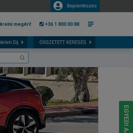
Bejelentkezés
érelni megéri!
+36 1 800 00 88
érleti Díj
ÖSSZETETT KERESÉS