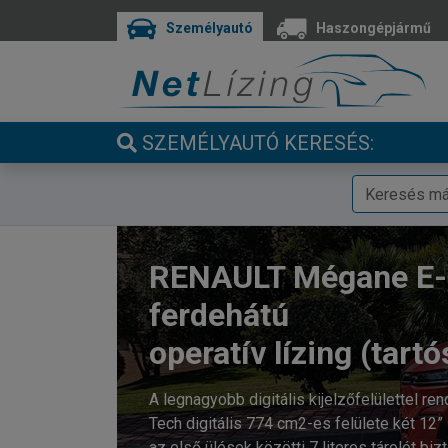
Személyautó
Haszongépjármű
SZEMÉLYAUTÓ KERESÉS:
RENAULT Mégane E-
ferdehátú
operatív lízing (tartó
A legnagyobb digitális kijelzőfelülettel r
Tech digitális 774 cm2-es felülete két 12”
az első ülések közötti 7 literes tárolót bi