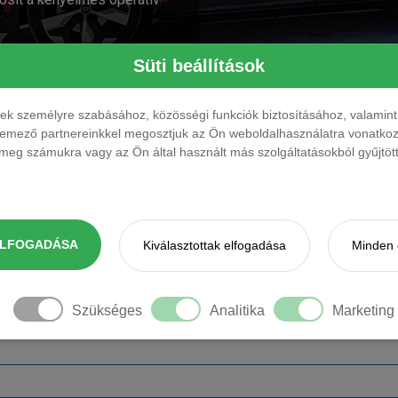
Süti beállítások
Üzemanyag
Váltó
Ül
ések személyre szabásához, közösségi funkciók biztosításához, valami
elemező partnereinkkel megosztjuk az Ön weboldalhasználatra vonatkozó
eg számukra vagy az Ön által használt más szolgáltatásokból gyűjtötte
Teljesítmény
Üzemanyag
Váltó
Ülé
sz
130 LE
elektromos
automata
5 f
ion
ELEKTROMOS
ELFOGADÁSA
Kiválasztottak elfogadása
Minden 
218 LE
elektromos
automata
5 f
no
ELEKTROMOS
Szükséges
Analitika
Marketing