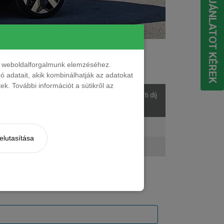
EGYEDI AJÁNLATOT KÉREK
ések száma
nt weboldalforgalmunk elemzéséhez.
 adatait, akik kombinálhatják az adatokat
k. További információt a sütikről az
sek
Listaár
Bérleti díj
áma
ő
16 399 000 Ft
272 546 Ft + ÁFA
elutasítása
ő
17 499 000 Ft
289 643 Ft + ÁFA