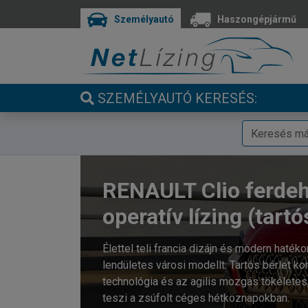
Személyautó
Haszongépjármű
SZEMÉLYAUTÓ KERESÉS:
RENAULT Clio ferde
operatív lízing (tartó
Élettel teli francia dizájn és modern haték
lendületes városi modellt. Tartós bérlet k
technológia és az agilis mozgás tökélete
teszi a zsúfolt céges hétköznapokban.