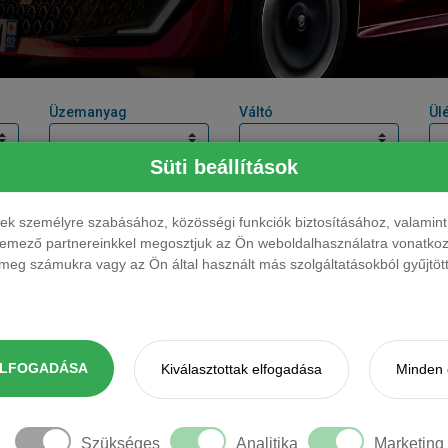
Üzemanyag
Váltó
Ül
Süti beállítások
Teljesítmény
Üzemanyag
Váltó
Ülé
sz
ések személyre szabásához, közösségi funkciók biztosításához, valami
elemező partnereinkkel megosztjuk az Ön weboldalhasználatra vonatkozó
114 LE
benzin
manuális
5 f
eg számukra vagy az Ön által használt más szolgáltatásokból gyűjtötte
114 LE
benzin
manuális
5 f
114 LE
benzin
automata
5 f
ELFOGADÁSA
Kiválasztottak elfogadása
Minden 
109 LE
hybrid
automata
5 f
tion Aut.
HYBRID
109 LE
hybrid
automata
5 f
no Aut.
HYBRID
Szükséges
Analitika
Marketing