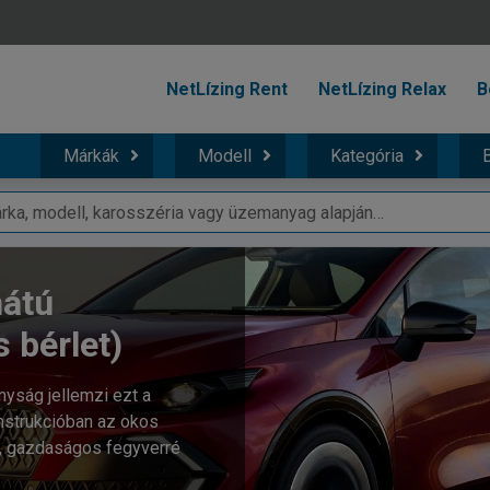
NetLízing Rent
NetLízing Relax
B
Márkák
Modell
Kategória
B
hátú
s bérlet)
onyság jellemzi ezt a
onstrukcióban az okos
s, gazdaságos fegyverré