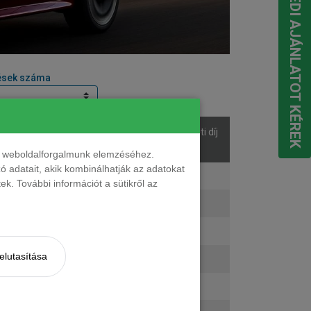
EGYEDI AJÁNLATOT KÉREK
ések száma
sek
Listaár
Bérleti díj
áma
nt weboldalforgalmunk elemzéséhez.
 adatait, akik kombinálhatják az adatokat
ő
8 199 000 Ft
163 299 Ft + ÁFA
k. További információt a sütikről az
ő
8 899 000 Ft
172 303 Ft + ÁFA
ő
9 499 000 Ft
180 020 Ft + ÁFA
elutasítása
ő
10 199 000 Ft
189 325 Ft + ÁFA
ő
10 899 000 Ft
198 329 Ft + ÁFA