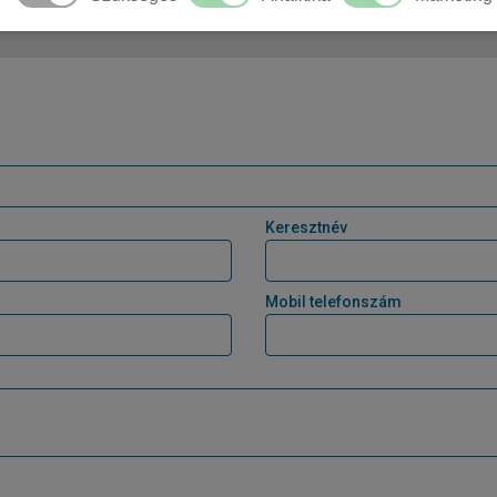
t Alpine
109 LE
hybrid
automata
5 f
HYBRID
Keresztnév
Mobil telefonszám