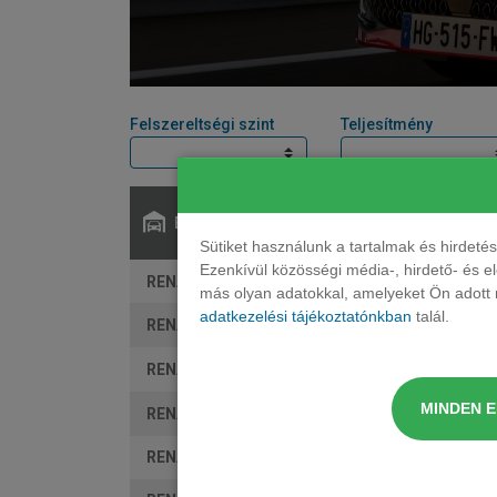
Felszereltségi szint
Teljesítmény
Elérhető:
Sütiket használunk a tartalmak és hirdet
Ezenkívül közösségi média-, hirdető- és 
RENAULT Clio ferdehatu 1.2 TCe Evolution
más olyan adatokkal, amelyeket Ön adott m
adatkezelési tájékoztatónkban
talál.
RENAULT Clio ferdehatu 1.2 TCe Techno
RENAULT Clio ferdehatu 1.2 TCe Techno EDC
MINDEN 
RENAULT Clio ferdehatu 1.8 E-Tech Hybrid Evolu
RENAULT Clio ferdehatu 1.8 E-Tech Hybrid Tech