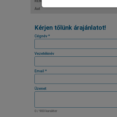
RENAULT Clio ferdehatu 1.8 E-Tech Hybrid espri
Aut
Kérjen tőlünk árajánlatot!
Cégnév *
Vezetéknév
Email *
Üzenet
0 / 900 karakter