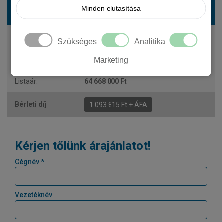
PORSCHE Cayenne Electric suv Cayenne
Minden elutasítása
Electric Turbo
1 156 LE
Szükséges
Analitika
elektromos
Marketing
automata
5 fő
64 668 000 Ft
1 093 815 Ft + ÁFA
Kérjen tőlünk árajánlatot!
Cégnév *
Vezetéknév