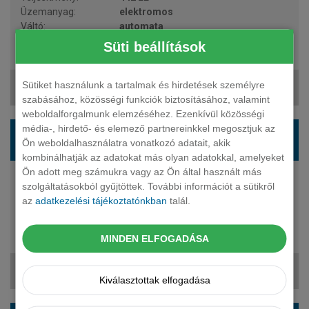
elektromos
automata
5 fő
Süti beállítások
41 884 000 Ft
Sütiket használunk a tartalmak és hirdetések személyre
713 892 Ft + ÁFA
szabásához, közösségi funkciók biztosításához, valamint
weboldalforgalmunk elemzéséhez. Ezenkívül közösségi
PORSCHE Cayenne Electric suv Cayenne
média-, hirdető- és elemező partnereinkkel megosztjuk az
Ön weboldalhasználatra vonatkozó adatait, akik
Electric S
kombinálhatják az adatokat más olyan adatokkal, amelyeket
Ön adott meg számukra vagy az Ön által használt más
666 LE
szolgáltatásokból gyűjtöttek. További információt a sütikről
elektromos
az
adatkezelési tájékoztatónkban
talál.
automata
5 fő
MINDEN ELFOGADÁSA
49 895 000 Ft
856 628 Ft + ÁFA
Kiválasztottak elfogadása