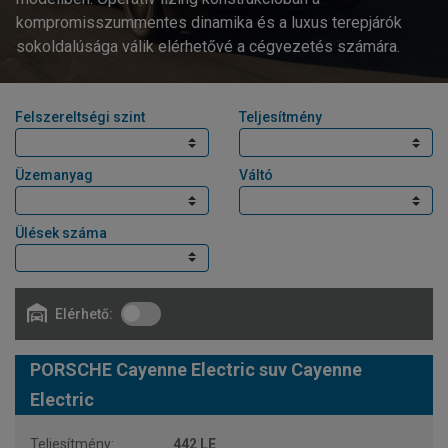
kompromisszummentes dinamika és a luxus terepjárók
sokoldalúsága válik elérhetővé a cégvezetés számára.
Felszereltségi szint
Teljesítmény
Üzemanyag
Váltó
Ülések száma
Elérhető:
PORSCHE Cayenne Electric suv Cayenne
Electric
442 LE