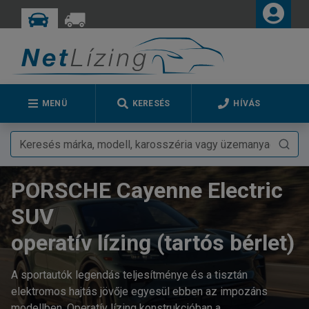
MENÜ
KERESÉS
HÍVÁS
PORSCHE Cayenne Electric
SUV
operatív lízing (tartós bérlet)
A sportautók legendás teljesítménye és a tisztán
elektromos hajtás jövője egyesül ebben az impozáns
modellben. Operatív lízing konstrukcióban a