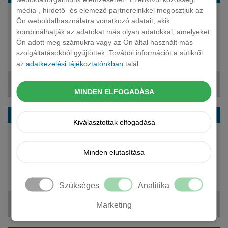
média-, hirdető- és elemező partnereinkkel megosztjuk az
150 LE
Ön weboldalhasználatra vonatkozó adatait, akik
plug-in hybrid
kombinálhatják az adatokat más olyan adatokkal, amelyeket
automata
Ön adott meg számukra vagy az Ön által használt más
5 fő
szolgáltatásokból gyűjtöttek. További információt a sütikről
20 740 000 Ft
az
adatkezelési tájékoztatónkban
talál.
316 046 Ft + ÁFA
MINDEN ELFOGADÁSA
OPEL Grandland X suv BEV Edition 98kWh Aut.
Kiválasztottak elfogadása
230 LE
elektromos
Minden elutasítása
automata
5 fő
21 290 000 Ft
Szükséges
Analitika
323 001 Ft + ÁFA
Marketing