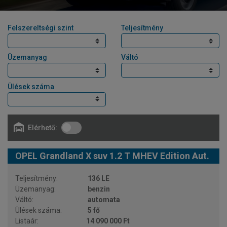
Felszereltségi szint
Teljesítmény
Üzemanyag
Váltó
Ülések száma
Elérhető:
OPEL Grandland X suv 1.2 T MHEV Edition Aut.
136 LE
benzin
automata
5 fő
14 090 000 Ft