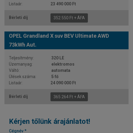
23 490 000 Ft
352 550 Ft + ÁFA
OPEL Grandland X suv BEV Ultimate AWD
73kWh Aut.
320 LE
elektromos
automata
5 fő
24 090 000 Ft
365 264 Ft + ÁFA
Kérjen tőlünk árajánlatot!
Cégnév *