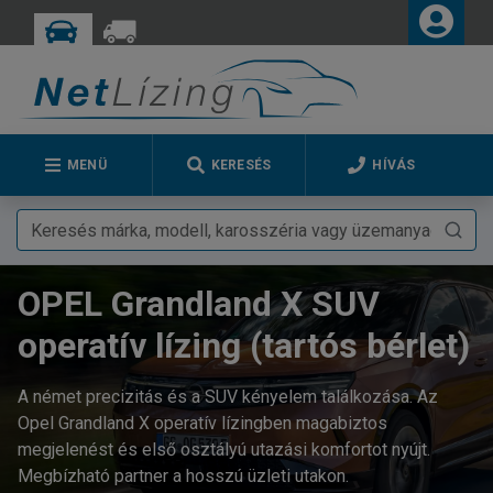
MENÜ
KERESÉS
HÍVÁS
OPEL Grandland X SUV
operatív lízing (tartós bérlet)
A német precizitás és a SUV kényelem találkozása. Az
Opel Grandland X operatív lízingben magabiztos
megjelenést és első osztályú utazási komfortot nyújt.
Megbízható partner a hosszú üzleti utakon.