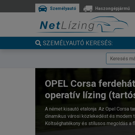
Személyautó
Haszongépjármű
SZEMÉLYAUTÓ KERESÉS:
OPEL Corsa ferdehá
operatív lízing (tartó
A német kisautó etalonja. Az Opel Corsa ta
dinamikus városi közlekedést és modern te
Költséghatékony és stílusos megoldás a fl