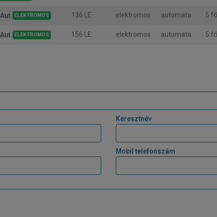
136 LE
elektromos
automata
5 f
Aut.
ELEKTROMOS
156 LE
elektromos
automata
5 f
Aut.
ELEKTROMOS
Keresztnév
Mobil telefonszám