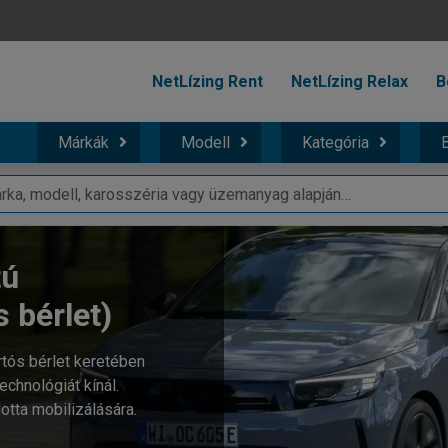
NetLízing Rent
NetLízing Relax
B
Márkák
Modell
Kategória
B
tú
s bérlet)
rtós bérlet keretében
chnológiát kínál.
otta mobilizálására.