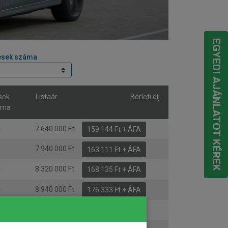
EGYEDI AJÁNLATOT KÉREK
ések száma
sek
Listaár
Bérleti díj
áma
ő
7 640 000 Ft
159 144 Ft + ÁFA
ő
7 940 000 Ft
163 111 Ft + ÁFA
ő
8 320 000 Ft
168 135 Ft + ÁFA
ő
8 940 000 Ft
176 333 Ft + ÁFA
ő
9 240 000 Ft
180 299 Ft + ÁFA