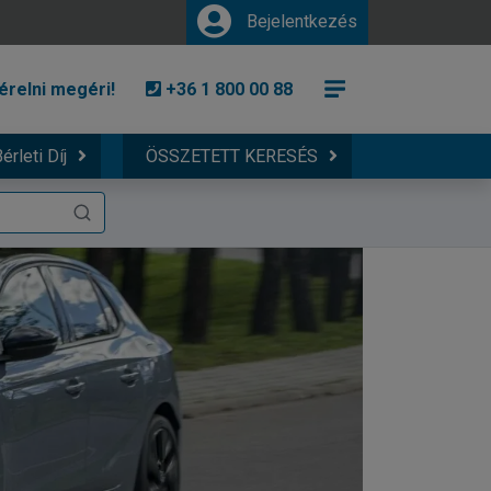
Bejelentkezés
érelni megéri!
+36 1 800 00 88
érleti Díj
ÖSSZETETT KERESÉS