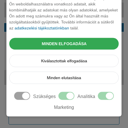
Ön weboldalhasználatra vonatkozó adatait, akik
kombinálhatják az adatokat más olyan adatokkal, amelyeket
320 390 Ft + ÁFA
Ön adott meg számukra vagy az Ön által használt más
szolgáltatásokból gyűjtöttek. További információt a sütikről
OMODA 9 suv 1.5 TGDI PHEV Black Edition DHT
az
adatkezelési tájékoztatónkban
talál.
140 LE
MINDEN ELFOGADÁSA
plug-in hybrid
automata
5 fő
Kiválasztottak elfogadása
21 490 000 Ft
Minden elutasítása
333 158 Ft + ÁFA
Szükséges
Analitika
Kérjen tőlünk árajánlatot!
Marketing
Cégnév *