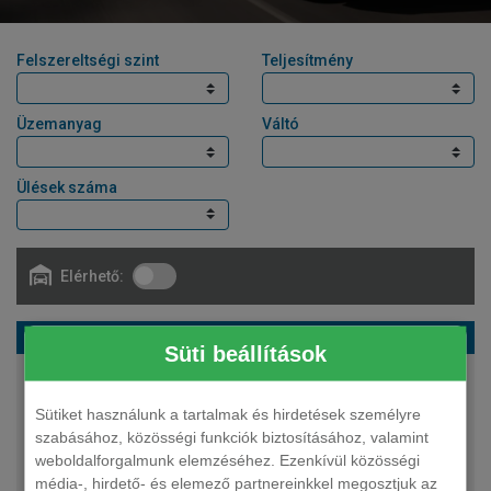
Felszereltségi szint
Teljesítmény
Üzemanyag
Váltó
Ülések száma
Elérhető:
OMODA 9 suv 1.5 TGDI PHEV Exclusive DHT
Süti beállítások
140 LE
plug-in hybrid
Sütiket használunk a tartalmak és hirdetések személyre
automata
szabásához, közösségi funkciók biztosításához, valamint
5 fő
weboldalforgalmunk elemzéséhez. Ezenkívül közösségi
20 490 000 Ft
média-, hirdető- és elemező partnereinkkel megosztjuk az