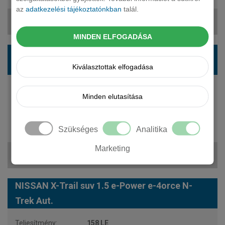
az
adatkezelési tájékoztatónkban
talál.
309 816 Ft + ÁFA
MINDEN ELFOGADÁSA
NISSAN X-Trail suv 1.5 e-Power e-4orce Tekna
Aut.
Kiválasztottak elfogadása
158 LE
Minden elutasítása
hybrid
automata
5 fő
Szükséges
Analitika
20 190 000 Ft
Marketing
312 261 Ft + ÁFA
NISSAN X-Trail suv 1.5 e-Power e-4orce N-
Trek Aut.
158 LE