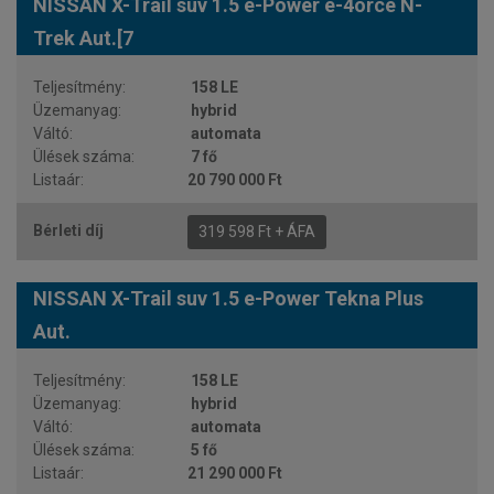
NISSAN X-Trail suv 1.5 e-Power e-4orce N-
Trek Aut.[7
158 LE
hybrid
automata
7 fő
20 790 000 Ft
319 598 Ft + ÁFA
NISSAN X-Trail suv 1.5 e-Power Tekna Plus
Aut.
158 LE
hybrid
automata
5 fő
21 290 000 Ft