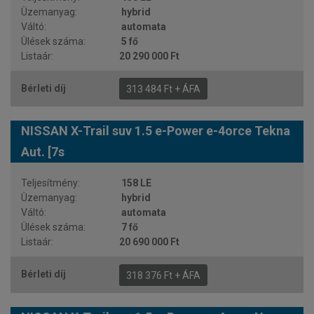
hybrid
automata
5 fő
20 290 000 Ft
313 484 Ft + ÁFA
NISSAN X-Trail suv 1.5 e-Power e-4orce Tekna
Aut. [7s
158 LE
hybrid
automata
7 fő
20 690 000 Ft
318 376 Ft + ÁFA