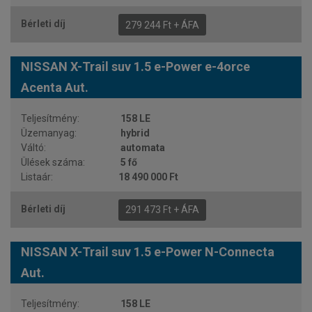
279 244 Ft + ÁFA
NISSAN X-Trail suv 1.5 e-Power e-4orce
Acenta Aut.
158 LE
hybrid
automata
5 fő
18 490 000 Ft
291 473 Ft + ÁFA
NISSAN X-Trail suv 1.5 e-Power N-Connecta
Aut.
158 LE