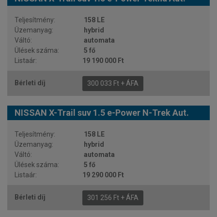
158 LE
hybrid
automata
5 fő
19 190 000 Ft
300 033 Ft + ÁFA
NISSAN X-Trail suv 1.5 e-Power N-Trek Aut.
158 LE
hybrid
automata
5 fő
19 290 000 Ft
301 256 Ft + ÁFA