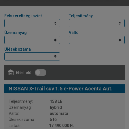
Felszereltségi szint
Teljesítmény
Üzemanyag
Váltó
Ülések száma
Elérhető:
NISSAN X-Trail suv 1.5 e-Power Acenta Aut.
158 LE
hybrid
automata
5 fő
17 490 000 Ft