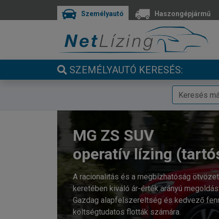
Személyautó
Haszongépjármű
SZEMÉLYAUTÓ KERESÉS:
MG ZS SUV
operatív lízing (tartó
A racionalitás és a megbízhatóság ötvözet
keretében kiváló ár-érték arányú megoldást
Gazdag alapfelszereltség és kedvező fenn
költségtudatos flották számára.