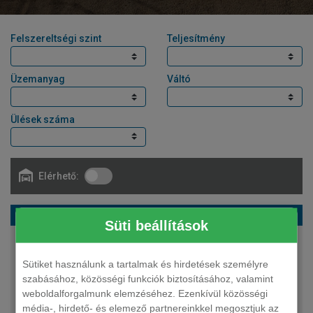
Felszereltségi szint
Teljesítmény
Üzemanyag
Váltó
Ülések száma
Elérhető:
MG Cyberster cabrio Trophy 77kWh Aut.
Süti beállítások
340 LE
elektromos
Sütiket használunk a tartalmak és hirdetések személyre
automata
szabásához, közösségi funkciók biztosításához, valamint
2 fő
weboldalforgalmunk elemzéséhez. Ezenkívül közösségi
26 699 000 Ft
média-, hirdető- és elemező partnereinkkel megosztjuk az