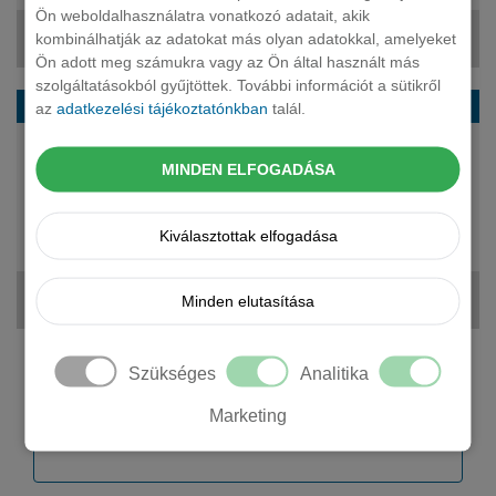
Ön weboldalhasználatra vonatkozó adatait, akik
kombinálhatják az adatokat más olyan adatokkal, amelyeket
400 875 Ft + ÁFA
Ön adott meg számukra vagy az Ön által használt más
szolgáltatásokból gyűjtöttek. További információt a sütikről
MG Cyberster cabrio GT 77kWh Aut.
az
adatkezelési tájékoztatónkban
talál.
510 LE
MINDEN ELFOGADÁSA
elektromos
automata
2 fő
Kiválasztottak elfogadása
28 799 000 Ft
Minden elutasítása
444 724 Ft + ÁFA
Szükséges
Analitika
Kérjen tőlünk árajánlatot!
Marketing
Cégnév *