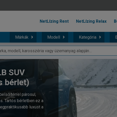
NetLízing Rent
NetLízing Relax
B
Márkák
Modell
Kategória
B
LB SUV
s bérlet)
első térrel párosul,
. Tartós bérletben ez a
legpraktikusabb luxust a