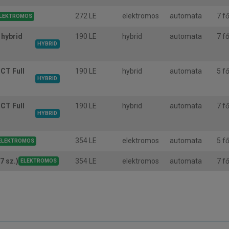
272 LE
elektromos
automata
7 f
LEKTROMOS
hybrid
190 LE
hybrid
automata
7 f
HYBRID
CT Full
190 LE
hybrid
automata
5 f
HYBRID
CT Full
190 LE
hybrid
automata
7 f
HYBRID
354 LE
elektromos
automata
5 f
ELEKTROMOS
354 LE
elektromos
automata
7 f
 sz.)
ELEKTROMOS