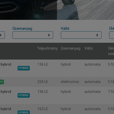
Üzemanyag
Váltó
Ül
Teljesítmény
Üzemanyag
Váltó
Ülé
sz
hybrid
136 LE
hybrid
automata
5 f
HYBRID
224 LE
elektromos
automata
5 f
OS
hybrid
136 LE
hybrid
automata
7 f
HYBRID
hybrid
163 LE
hybrid
automata
5 f
HYBRID