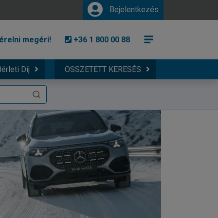
Bejelentkezés
érelni megéri!
+36 1 800 00 88
érleti Díj
ÖSSZETETT KERESÉS