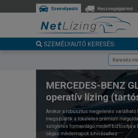
Személyautó
Haszongépjármű
SZEMÉLYAUTÓ KERESÉS:
MERCEDES-BENZ G
operatív lízing (tartó
Amikor a robusztus megjelenés variálható b
megszületik a tökéletes prémium megoldás
szögletes formavilágú modell biztosítja a 
céges mindennapok kihívásaihoz.