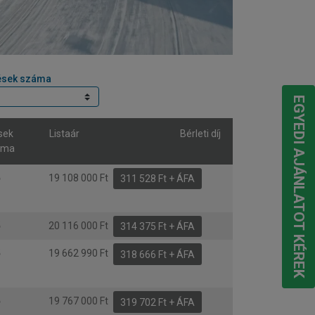
ések száma
EGYEDI AJÁNLATOT KÉREK
sek
Listaár
Bérleti díj
áma
ő
19 108 000 Ft
311 528 Ft + ÁFA
ő
20 116 000 Ft
314 375 Ft + ÁFA
ő
19 662 990 Ft
318 666 Ft + ÁFA
ő
19 767 000 Ft
319 702 Ft + ÁFA