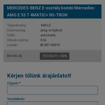
MERCEDES-BENZ E-osztály kombi Mercedes-
AMG E 53 T 4MATIC+ 9G-TRON
449 LE
plug-in hybrid
automata
5 fő
45 897 000 Ft
703 845 Ft + ÁFA
Kérjen tőlünk árajánlatot!
Cégnév *
Vezetéknév