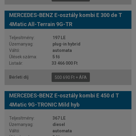
MERCEDES-BENZ E-osztály kombi E 300 de T
4Matic All-Terrain 9G-TR
197 LE
plug-in hybrid
automata
5 fő
33 466 000 Ft
500 690 Ft + ÁFA
MERCEDES-BENZ E-osztály kombi E 450 d T
4Matic 9G-TRONIC Mild hyb
367 LE
diesel
automata