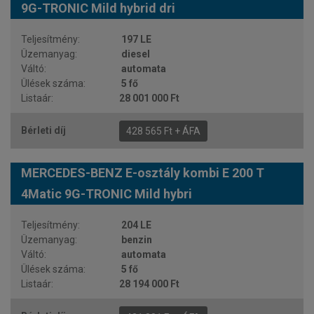
9G-TRONIC Mild hybrid dri
197 LE
diesel
automata
5 fő
28 001 000 Ft
428 565 Ft + ÁFA
MERCEDES-BENZ E-osztály kombi E 200 T
4Matic 9G-TRONIC Mild hybri
204 LE
benzin
automata
5 fő
28 194 000 Ft