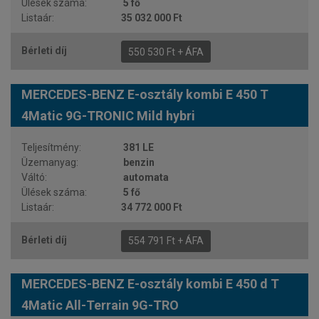
5 fő
35 032 000 Ft
550 530 Ft + ÁFA
MERCEDES-BENZ E-osztály kombi E 450 T
4Matic 9G-TRONIC Mild hybri
381 LE
benzin
automata
5 fő
34 772 000 Ft
554 791 Ft + ÁFA
MERCEDES-BENZ E-osztály kombi E 450 d T
4Matic All-Terrain 9G-TRO