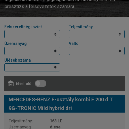
presztízs a felsővezetők számára.
Felszereltségi szint
Teljesítmény
Üzemanyag
Váltó
Ülések száma
Elérhető:
MERCEDES-BENZ E-osztály kombi E 200 d T
9G-TRONIC Mild hybrid dri
163 LE
diesel