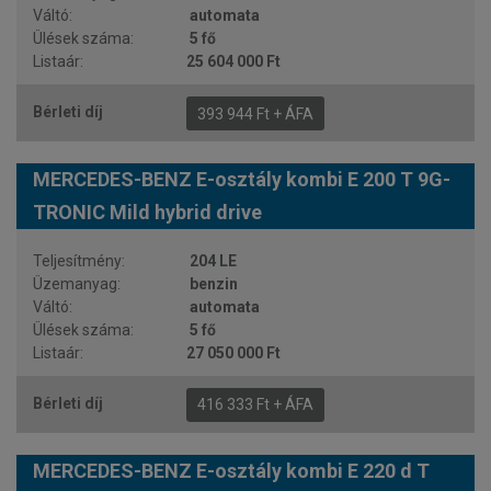
automata
5 fő
25 604 000 Ft
393 944 Ft + ÁFA
MERCEDES-BENZ E-osztály kombi E 200 T 9G-
TRONIC Mild hybrid drive
204 LE
benzin
automata
5 fő
27 050 000 Ft
416 333 Ft + ÁFA
MERCEDES-BENZ E-osztály kombi E 220 d T