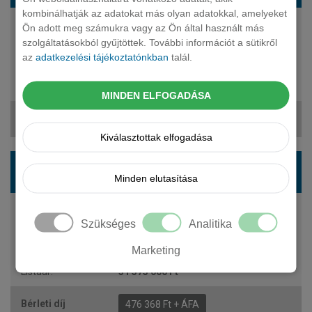
kombinálhatják az adatokat más olyan adatokkal, amelyeket
Ön adott meg számukra vagy az Ön által használt más
197 LE
szolgáltatásokból gyűjtöttek. További információt a sütikről
diesel
az
adatkezelési tájékoztatónkban
talál.
automata
5 fő
31 125 000 Ft
MINDEN ELFOGADÁSA
469 580 Ft + ÁFA
Kiválasztottak elfogadása
MERCEDES-BENZ E-osztály kombi E 300 de T
Minden elutasítása
4Matic 9G-TRONIC Plug-in
197 LE
Szükséges
Analitika
plug-in hybrid
automata
Marketing
5 fő
31 575 000 Ft
476 368 Ft + ÁFA