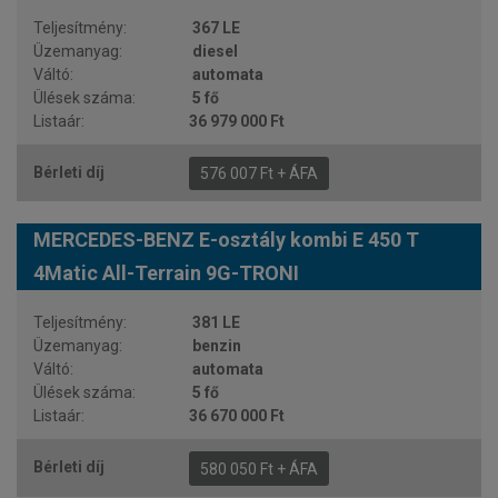
367 LE
diesel
automata
5 fő
36 979 000 Ft
576 007 Ft + ÁFA
MERCEDES-BENZ E-osztály kombi E 450 T
4Matic All-Terrain 9G-TRONI
381 LE
benzin
automata
5 fő
36 670 000 Ft
580 050 Ft + ÁFA