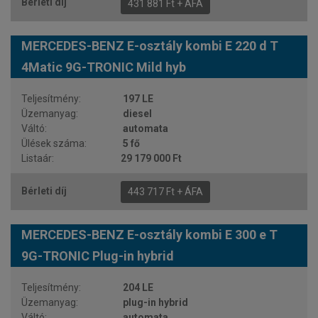
431 881 Ft + ÁFA
MERCEDES-BENZ E-osztály kombi E 220 d T
4Matic 9G-TRONIC Mild hyb
197 LE
diesel
automata
5 fő
29 179 000 Ft
443 717 Ft + ÁFA
MERCEDES-BENZ E-osztály kombi E 300 e T
9G-TRONIC Plug-in hybrid
204 LE
plug-in hybrid
automata