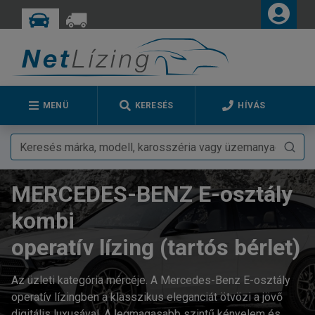
MENÜ
KERESÉS
HÍVÁS
MERCEDES-BENZ E-osztály
kombi
operatív lízing (tartós bérlet)
Az üzleti kategória mércéje. A Mercedes-Benz E-osztály
operatív lízingben a klasszikus eleganciát ötvözi a jövő
digitális luxusával. A legmagasabb szintű kényelem és