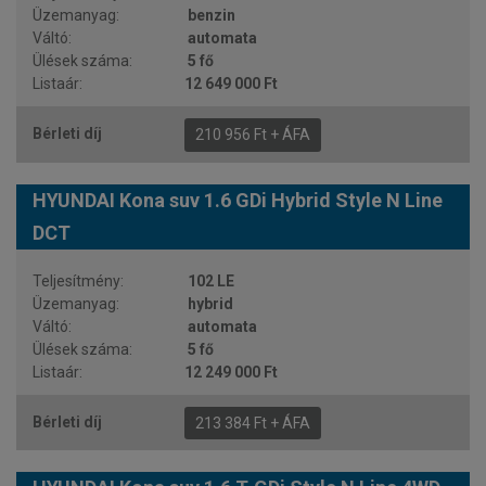
benzin
automata
5 fő
12 649 000 Ft
210 956 Ft + ÁFA
HYUNDAI Kona suv 1.6 GDi Hybrid Style N Line
DCT
102 LE
hybrid
automata
5 fő
12 249 000 Ft
213 384 Ft + ÁFA