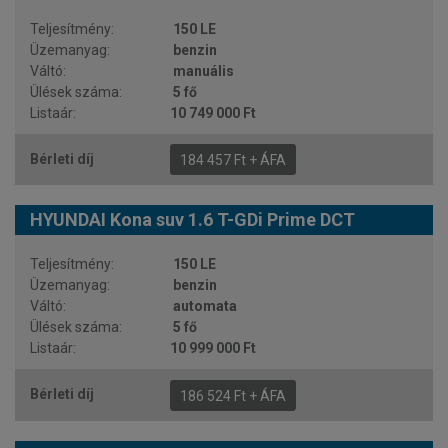
150 LE
benzin
manuális
5 fő
10 749 000 Ft
184 457 Ft + ÁFA
HYUNDAI Kona suv 1.6 T-GDi Prime DCT
150 LE
benzin
automata
5 fő
10 999 000 Ft
186 524 Ft + ÁFA