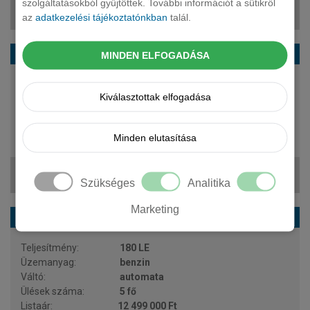
szolgáltatásokból gyűjtöttek. További információt a sütikről
203 741 Ft + ÁFA
az
adatkezelési tájékoztatónkban
talál.
HYUNDAI Kona suv 1.6 GDi Hybrid Style DCT
MINDEN ELFOGADÁSA
102 LE
Kiválasztottak elfogadása
hybrid
automata
5 fő
Minden elutasítása
11 799 000 Ft
207 758 Ft + ÁFA
Szükséges
Analitika
Marketing
HYUNDAI Kona suv 1.6 T-GDi Style 4WD DCT
180 LE
benzin
automata
5 fő
12 499 000 Ft