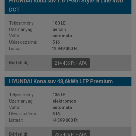
HYUNDAI Kona suv 1.6 T-GDi Style N Line 4WD
DCT
180 LE
benzin
automata
5 fő
12 949 000 Ft
214 436 Ft + ÁFA
HYUNDAI Kona suv 48,6kWh LFP Premium
135 LE
elektromos
automata
5 fő
14 599 000 Ft
226 405 Ft + ÁFA