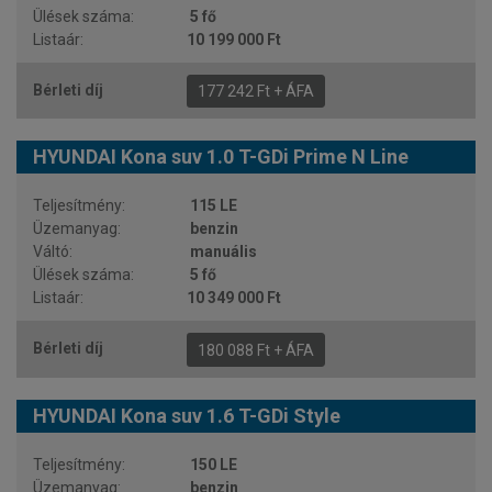
5 fő
10 199 000 Ft
177 242 Ft + ÁFA
HYUNDAI Kona suv 1.0 T-GDi Prime N Line
115 LE
benzin
manuális
5 fő
10 349 000 Ft
180 088 Ft + ÁFA
HYUNDAI Kona suv 1.6 T-GDi Style
150 LE
benzin