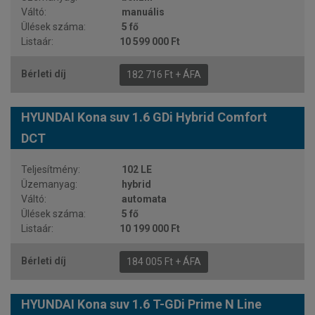
manuális
5 fő
10 599 000 Ft
182 716 Ft + ÁFA
HYUNDAI Kona suv 1.6 GDi Hybrid Comfort
DCT
102 LE
hybrid
automata
5 fő
10 199 000 Ft
184 005 Ft + ÁFA
HYUNDAI Kona suv 1.6 T-GDi Prime N Line