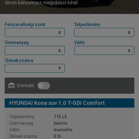
távon kényelmes megoldást kínál.
Felszereltségi szint
Teljesítmény
Üzemanyag
Váltó
Ülések száma
Elérhető:
HYUNDAI Kona suv 1.0 T-GDi Comfort
115 LE
benzin
manuális
5 fő