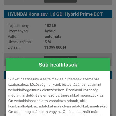
HYUNDAI Kona suv 1.6 GDi Hybrid Prime DCT
102 LE
hybrid
automata
5 fő
11 399 000 Ft
202 758 Ft + ÁFA
Süti beállítások
HYUNDAI Kona suv 1.6 T-GDi Prime 4WD DCT
Sütiket használunk a tartalmak és hirdetések személyre
szabásához, közösségi funkciók biztosításához, valamint
180 LE
weboldalforgalmunk elemzéséhez. Ezenkívül közösségi
benzin
média-, hirdető- és elemező partnereinkkel megosztjuk az
automata
Ön weboldalhasználatra vonatkozó adatait, akik
5 fő
kombinálhatják az adatokat más olyan adatokkal, amelyeket
12 099 000 Ft
Ön adott meg számukra vagy az Ön által használt más