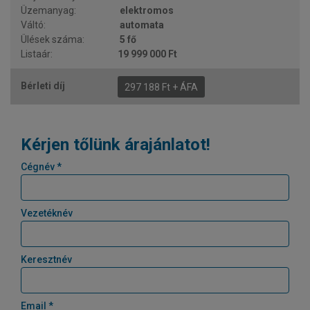
elektromos
automata
5 fő
19 999 000 Ft
297 188 Ft + ÁFA
Kérjen tőlünk árajánlatot!
Cégnév *
Vezetéknév
Keresztnév
Email *