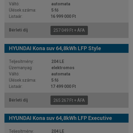
automata
5 fő
16 999 000 Ft
257 049 Ft + ÁFA
HYUNDAI Kona suv 64,8kWh LFP Style
204 LE
elektromos
automata
5 fő
17 499 000 Ft
265 267 Ft + ÁFA
HYUNDAI Kona suv 64,8kWh LFP Executive
204 LE