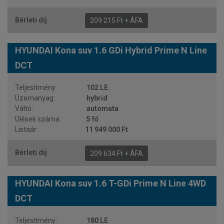
209 215 Ft + ÁFA
HYUNDAI Kona suv 1.6 GDi Hybrid Prime N Line
DCT
102 LE
hybrid
automata
5 fő
11 949 000 Ft
209 634 Ft + ÁFA
HYUNDAI Kona suv 1.6 T-GDi Prime N Line 4WD
DCT
180 LE