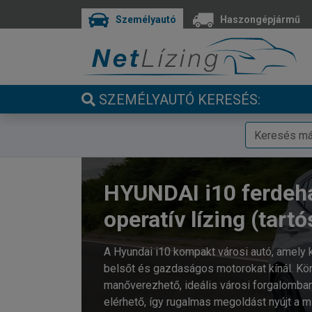
Személyautó
Haszongépjármű
SZEMÉLYAUTÓ KERESÉS:
HYUNDAI i10 ferdeh
operatív lízing (tartó
A Hyundai i10 kompakt városi autó, amely 
belsőt és gazdaságos motorokat kínál. Kön
manőverezhető, ideális városi forgalomban.
elérhető, így rugalmas megoldást nyújt a 