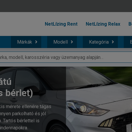
NetLízing Rent
NetLízing Relax
B
Márkák
Modell
Kategória
B
átú
s bérlet)
kis mérete ellenére tágas
nyen parkolható és jól
 Tartós bérlettel is
mindennapokra.