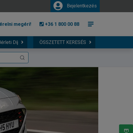
Bejelentkezés
érelni megéri!
+36 1 800 00 88
érleti Díj
ÖSSZETETT KERESÉS