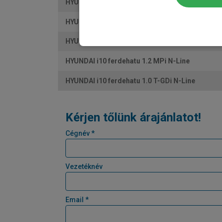
HYUNDAI i10 ferdehatu 1.2 MPi Trend Aut.
HYUNDAI i10 ferdehatu 1.0 MPi Smart Aut.
HYUNDAI i10 ferdehatu 1.2 MPi Smart Aut.
HYUNDAI i10 ferdehatu 1.2 MPi N-Line
HYUNDAI i10 ferdehatu 1.0 T-GDi N-Line
Kérjen tőlünk árajánlatot!
Cégnév *
Vezetéknév
Email *