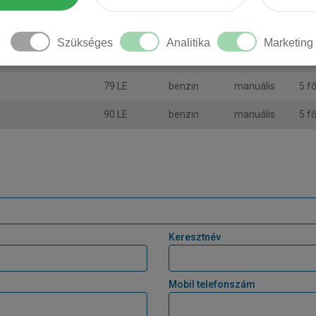
79 LE
benzin
automata
5 f
63 LE
benzin
automata
5 f
Szükséges
Analitika
Marketing
79 LE
benzin
automata
5 f
79 LE
benzin
manuális
5 f
90 LE
benzin
manuális
5 f
Keresztnév
Mobil telefonszám