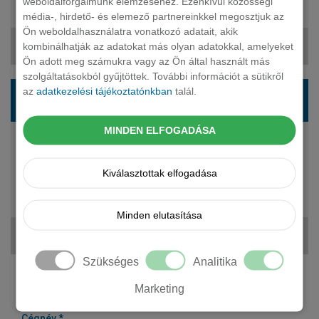
weboldalforgalmunk elemzéséhez. Ezenkívül közösségi
15 971 000 Ft
média-, hirdető- és elemező partnereinkkel megosztjuk az
Ön weboldalhasználatra vonatkozó adatait, akik
kombinálhatják az adatokat más olyan adatokkal, amelyeket
264 788 Ft + ÁFA
Ön adott meg számukra vagy az Ön által használt más
szolgáltatásokból gyűjtöttek. További információt a sütikről
HONDA Civic ferdehatu 2.0 i-MMD Hybrid
az
adatkezelési tájékoztatónkban
talál.
Advance eCVT
MINDEN ELFOGADÁSA
143 LE
hybrid
automata
Kiválasztottak elfogadása
5 fő
17 371 000 Ft
Minden elutasítása
283 047 Ft + ÁFA
Szükséges
Analitika
Marketing
Kérjen tőlünk árajánlatot!
Cégnév *