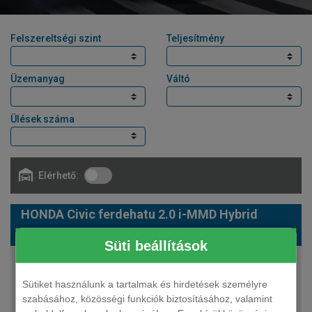
Felszereltségi szint
Teljesítmény
Üzemanyag
Váltó
Ülések száma
Elérhető:
HONDA Civic ferdehatu 2.0 i-MMD Hybrid
Sport eCVT
Süti beállítások
143 LE
hybrid
Sütiket használunk a tartalmak és hirdetések személyre
automata
szabásához, közösségi funkciók biztosításához, valamint
5 fő