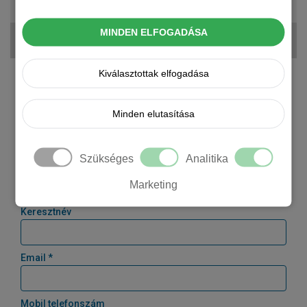
8 132 500 Ft
MINDEN ELFOGADÁSA
164 080 Ft + ÁFA
Kiválasztottak elfogadása
Kérjen tőlünk árajánlatot!
Minden elutasítása
Cégnév *
Szükséges
Analitika
Vezetéknév
Marketing
Keresztnév
Email *
Mobil telefonszám