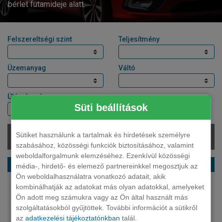
bérlet futamideje alatt.
Felszereltségi szint
Teljesítmény
Üzemanyag
Váltó
Ülések száma
Süti beállítások
Sütiket használunk a tartalmak és hirdetések személyre
Elérhető:
szabásához, közösségi funkciók biztosításához, valamint
weboldalforgalmunk elemzéséhez. Ezenkívül közösségi
FIAT Tipo limuzin 1.6 Multijet City
média-, hirdető- és elemező partnereinkkel megosztjuk az
Ön weboldalhasználatra vonatkozó adatait, akik
kombinálhatják az adatokat más olyan adatokkal, amelyeket
130 LE
Ön adott meg számukra vagy az Ön által használt más
diesel
szolgáltatásokból gyűjtöttek. További információt a sütikről
manuális
az
adatkezelési tájékoztatónkban
talál.
5 fő