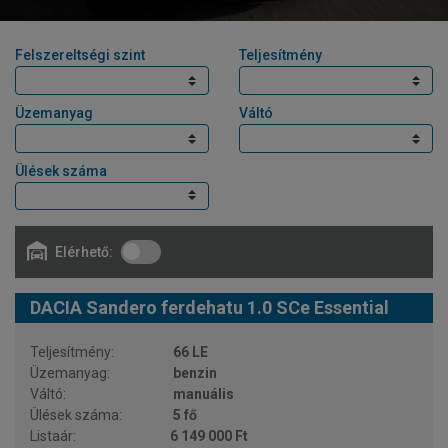
Felszereltségi szint
Teljesítmény
Üzemanyag
Váltó
Ülések száma
Elérhető:
DACIA Sandero ferdehatu 1.0 SCe Essential
66 LE
benzin
manuális
5 fő
6 149 000 Ft