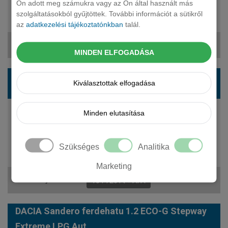
Ön adott meg számukra vagy az Ön által használt más
5 fő
szolgáltatásokból gyűjtöttek. További információt a sütikről
7 399 000 Ft
az
adatkezelési tájékoztatónkban
talál.
150 162 Ft + ÁFA
MINDEN ELFOGADÁSA
DACIA Sandero ferdehatu 1.0 TCe Stepway
Kiválasztottak elfogadása
Extreme
Minden elutasítása
110 LE
benzin
manuális
5 fő
Szükséges
Analitika
7 749 000 Ft
Marketing
154 726 Ft + ÁFA
DACIA Sandero ferdehatu 1.2 ECO-G Stepway
Extreme LPG Aut.