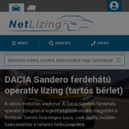
MENÜ
KERESÉS
HÍVÁS
DACIA Sandero ferdehátú
operatív lízing (tartós bérlet)
A városi mobilitás alapköve. A Dacia Sandero ferdehátú
operatív lízingben a legköltséghatékonyabb megoldás a
flottának. Semmi felesleges luxus, csak tiszta, modern
funkcionalitás a rohanós hétköznapokra.