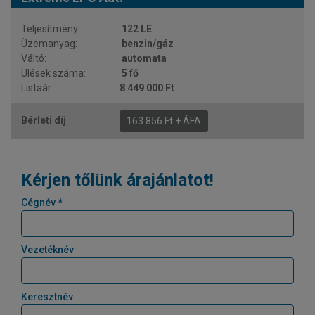
122 LE
benzin/gáz
automata
5 fő
8 449 000 Ft
163 856 Ft + ÁFA
Kérjen tőlünk árajánlatot!
Cégnév *
Vezetéknév
Keresztnév