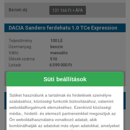
131 166 Ft + ÁFA
DACIA Sandero ferdehatu 1.0 TCe Expression
100 LE
benzin
manuális
5 fő
6 599 000 Ft
Süti beállítások
140 034 Ft + ÁFA
Sütiket használunk a tartalmak és hirdetések személyre
DACIA Sandero ferdehatu 1.0 TCe Stepway
szabásához, közösségi funkciók biztosításához, valamint
Expression
weboldalforgalmunk elemzéséhez. Ezenkívül közösségi
média-, hirdető- és elemező partnereinkkel megosztjuk az
110 LE
Ön weboldalhasználatra vonatkozó adatait, akik
benzin
kombinálhatják az adatokat más olyan adatokkal, amelyeket
manuális