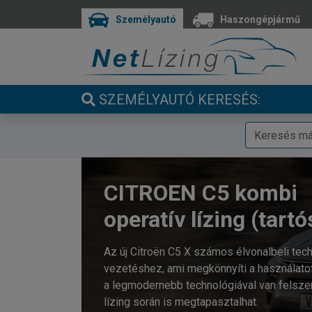
Személyautó
Haszongépjármű
SZEMÉLYAUTÓ KERESÉS:
CITROEN C5 kombi
operatív lízing (tartó
Az új Citroën C5 X számos élvonalbeli tech
vezetéshez, ami megkönnyíti a használato
a legmodernebb technológiával van felszer
lízing során is megtapasztalhat.