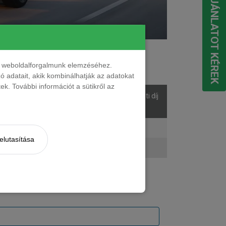
EGYEDI AJÁNLATOT KÉREK
ések száma
nt weboldalforgalmunk elemzéséhez.
 adatait, akik kombinálhatják az adatokat
k. További információt a sütikről az
sek
Listaár
Bérleti díj
áma
ő
15 390 000 Ft
269 901 Ft + ÁFA
elutasítása
ő
16 190 000 Ft
280 766 Ft + ÁFA