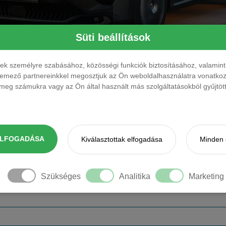
Süti beállítások
Üzemanyag
Váltó
Ül
ések személyre szabásához, közösségi funkciók biztosításához, valami
elemező partnereinkkel megosztjuk az Ön weboldalhasználatra vonatkozó
eg számukra vagy az Ön által használt más szolgáltatásokból gyűjtötte
Teljesítmény
Üzemanyag
Váltó
Ülé
sz
136 LE
benzin
automata
5 f
ELFOGADÁSA
Kiválasztottak elfogadása
Minden 
136 LE
benzin
automata
5 f
Szükséges
Analitika
Marketing