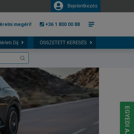
Bejelentkezés
érelni megéri!
+36 1 800 00 88
érleti Díj
ÖSSZETETT KERESÉS