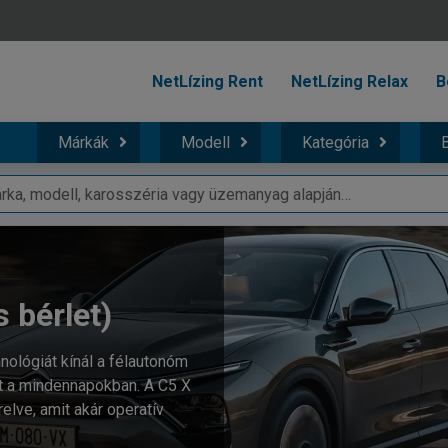
NetLízing Rent
NetLízing Relax
B
Márkák
Modell
Kategória
B
s bérlet)
nológiát kínál a félautonóm
t a mindennapokban. A C5 X
elve, amit akár operatív