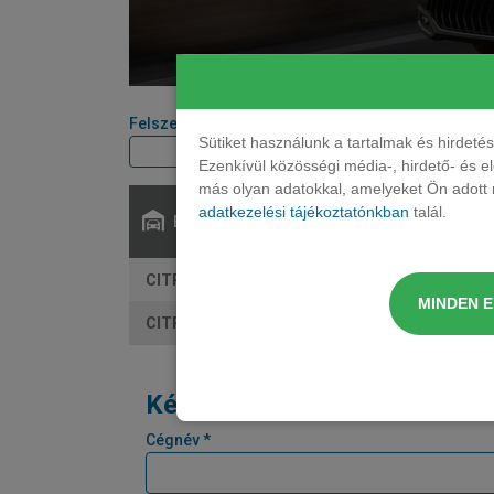
Felszereltségi szint
Teljesítmény
Sütiket használunk a tartalmak és hirdet
Ezenkívül közösségi média-, hirdető- és 
más olyan adatokkal, amelyeket Ön adott m
adatkezelési tájékoztatónkban
talál.
Elérhető:
CITROEN C5 kombi 1.2 Hibrid Plus Aut.
MINDEN 
CITROEN C5 kombi 1.2 Hibrid Max Aut.
Kérjen tőlünk árajánlatot!
Cégnév *