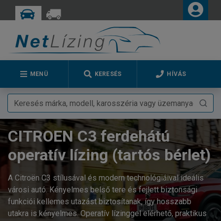
MENÜ
KERESÉS
HÍVÁS
CITROEN C3 ferdehátú
operatív lízing (tartós bérlet)
A Citroën C3 stílusával és modern technológiáival ideális
városi autó. Kényelmes belső tere és fejlett biztonsági
funkciói kellemes utazást biztosítanak, így hosszabb
utakra is kényelmes. Operatív lízinggel elérhető, praktikus