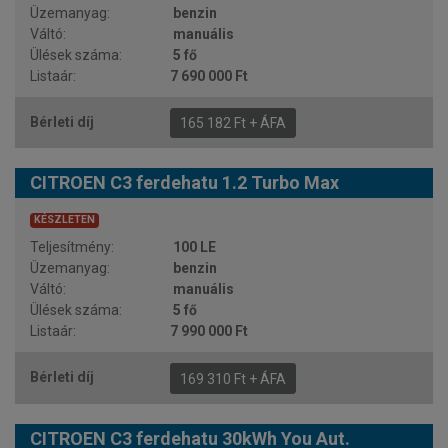
benzin
manuális
5 fő
7 690 000 Ft
165 182 Ft + ÁFA
CITROEN C3 ferdehatu 1.2 Turbo Max
KÉSZLETEN
100 LE
benzin
manuális
5 fő
7 990 000 Ft
169 310 Ft + ÁFA
CITROEN C3 ferdehatu 30kWh You Aut.