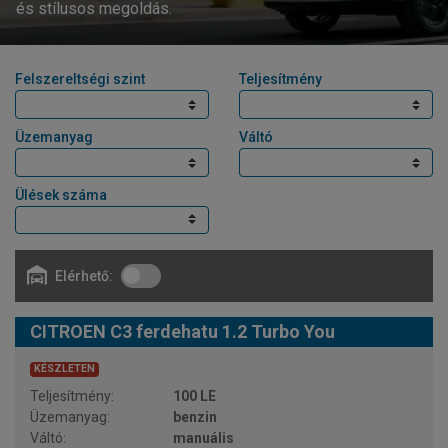
és stílusos megoldás.
Felszereltségi szint
Teljesítmény
Üzemanyag
Váltó
Ülések száma
Elérhető:
CITROEN C3 ferdehatu 1.2 Turbo You
KÉSZLETEN
100 LE
benzin
manuális