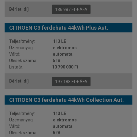
186 987 Ft + ÁFA
CITROEN C3 ferdehatu 44kWh Plus Aut.
113 LE
elektromos
automata
5 fő
10 790 000 Ft
197 188 Ft + ÁFA
CITROEN C3 ferdehatu 44kWh Collection Aut.
113 LE
elektromos
automata
5 fő