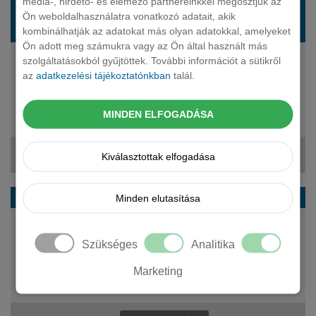
média-, hirdető- és elemező partnereinkkel megosztjuk az
CITROEN C3 ferdehatu 1.2 Hibrid Collection
Ön weboldalhasználatra vonatkozó adatait, akik
Aut.
kombinálhatják az adatokat más olyan adatokkal, amelyeket
Ön adott meg számukra vagy az Ön által használt más
szolgáltatásokból gyűjtöttek. További információt a sütikről
100 LE
az
adatkezelési tájékoztatónkban
talál.
benzin
automata
5 fő
MINDEN ELFOGADÁSA
8 890 000 Ft
181 696 Ft + ÁFA
Kiválasztottak elfogadása
CITROEN C3 ferdehatu 44kWh You Aut.
Minden elutasítása
113 LE
elektromos
Szükséges
Analitika
automata
Marketing
5 fő
9 990 000 Ft