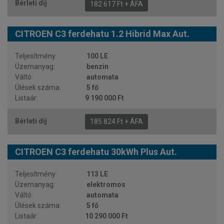
182 617 Ft + ÁFA
CITROEN C3 ferdehatu 1.2 Hibrid Max Aut.
100 LE
benzin
automata
5 fő
9 190 000 Ft
185 824 Ft + ÁFA
CITROEN C3 ferdehatu 30kWh Plus Aut.
113 LE
elektromos
automata
5 fő
10 290 000 Ft