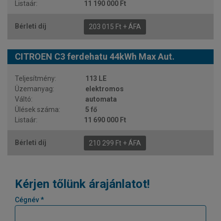
11 190 000 Ft
203 015 Ft + ÁFA
CITROEN C3 ferdehatu 44kWh Max Aut.
113 LE
elektromos
automata
5 fő
11 690 000 Ft
210 299 Ft + ÁFA
Kérjen tőlünk árajánlatot!
Cégnév *