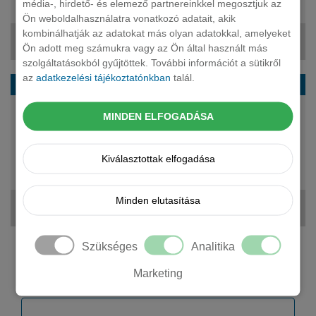
média-, hirdető- és elemező partnereinkkel megosztjuk az
55 512 000 Ft
Ön weboldalhasználatra vonatkozó adatait, akik
kombinálhatják az adatokat más olyan adatokkal, amelyeket
834 464 Ft + ÁFA
Ön adott meg számukra vagy az Ön által használt más
szolgáltatásokból gyűjtöttek. További információt a sütikről
az
adatkezelési tájékoztatónkban
talál.
BMW XM suv XM Label Aut.
585 LE
MINDEN ELFOGADÁSA
plug-in hybrid
automata
Kiválasztottak elfogadása
5 fő
76 438 000 Ft
Minden elutasítása
1 161 055 Ft + ÁFA
Szükséges
Analitika
Kérjen tőlünk árajánlatot!
Marketing
Cégnév *