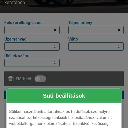
keretében.
Felszereltségi szint
Teljesítmény
Üzemanyag
Váltó
Ülések száma
Elérhető:
BMW XM suv XM 50e Aut.
Süti beállítások
313 LE
Sütiket használunk a tartalmak és hirdetések személyre
plug-in hybrid
szabásához, közösségi funkciók biztosításához, valamint
automata
weboldalforgalmunk elemzéséhez. Ezenkívül közösségi
5 fő