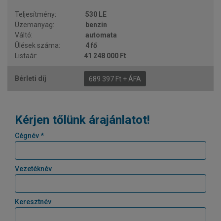
530 LE
benzin
automata
4 fő
41 248 000 Ft
689 397 Ft + ÁFA
Kérjen tőlünk árajánlatot!
Cégnév *
Vezetéknév
Keresztnév