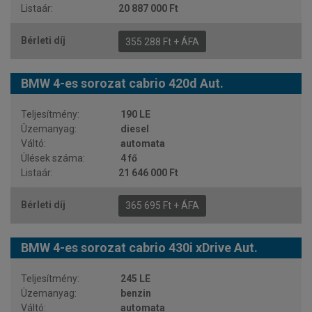
20 887 000 Ft
355 288 Ft + ÁFA
BMW 4-es sorozat cabrio 420d Aut.
190 LE
diesel
automata
4 fő
21 646 000 Ft
365 695 Ft + ÁFA
BMW 4-es sorozat cabrio 430i xDrive Aut.
245 LE
benzin
automata