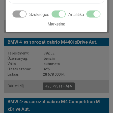
automata
4 fő
Szükséges
Analitika
28 887 000 Ft
Marketing
495 302 Ft + ÁFA
BMW 4-es sorozat cabrio M440i xDrive Aut.
392 LE
benzin
automata
4 fő
28 678 000 Ft
495 795 Ft + ÁFA
BMW 4-es sorozat cabrio M4 Competition M
xDrive Aut.