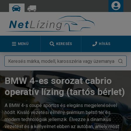
MENÜ
KERESÉS
HÍVÁS
BMW 4-es sorozat cabrio
operatív lízing (tartós bérlet)
A BMW 4-s coupé sportos és elegáns megjelenésével
hódít. Kiváló vezetési élmény, prémium belső tér és
modern technológiák jellemzik. Élvezze a dinamikus
vezetést és a kényelmet ebben az autóban, amely most