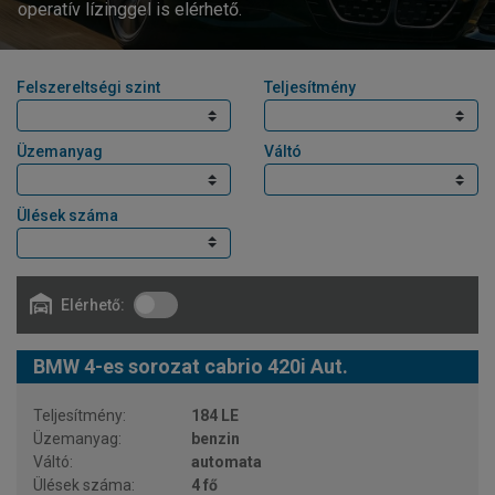
operatív lízinggel is elérhető.
Felszereltségi szint
Teljesítmény
Üzemanyag
Váltó
Ülések száma
Elérhető:
BMW 4-es sorozat cabrio 420i Aut.
184 LE
benzin
automata
4 fő