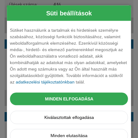
4 fő
23 534 000 Ft
Süti beállítások
416 937 Ft + ÁFA
Sütiket használunk a tartalmak és hirdetések személyre
szabásához, közösségi funkciók biztosításához, valamint
weboldalforgalmunk elemzéséhez. Ezenkívül közösségi
BMW 4-es sorozat cabrio 430d Aut.
média-, hirdető- és elemező partnereinkkel megosztjuk az
Ön weboldalhasználatra vonatkozó adatait, akik
286 LE
kombinálhatják az adatokat más olyan adatokkal, amelyeket
diesel
Ön adott meg számukra vagy az Ön által használt más
automata
szolgáltatásokból gyűjtöttek. További információt a sütikről
4 fő
az
adatkezelési tájékoztatónkban
talál.
24 007 000 Ft
422 134 Ft + ÁFA
MINDEN ELFOGADÁSA
BMW 4-es sorozat cabrio M440d xDrive Aut.
Kiválasztottak elfogadása
340 LE
Minden elutasítása
diesel