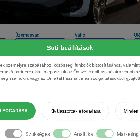
Üzemanyag
Váltó
Ül
Süti beállítások
Teljesítmény
Üzemanyag
Váltó
Ülé
ések személyre szabásához, közösségi funkciók biztosításához, valami
sz
elemező partnereinkkel megosztjuk az Ön weboldalhasználatra vonatkozó
eg számukra vagy az Ön által használt más szolgáltatásokból gyűjtötte
150 LE
benzin
automata
5 f
150 LE
diesel
automata
5 f
204 LE
benzin
automata
5 f
ELFOGADÁSA
Kiválasztottak elfogadása
Minden 
193 LE
diesel
automata
5 f
177 LE
plug-in hybrid
automata
5 f
PLUG IN
Szükséges
Analitika
Marketing