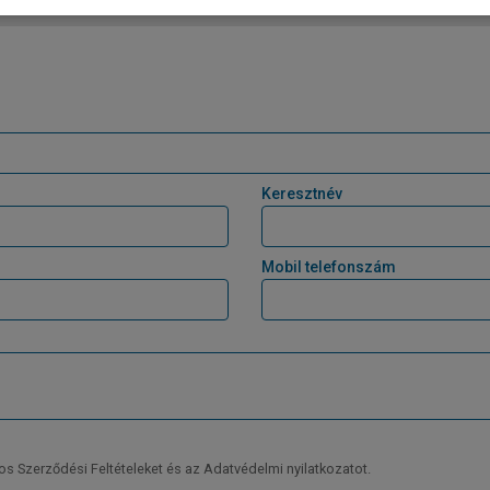
265 LE
benzin
automata
5 f
Keresztnév
Mobil telefonszám
Szerződési Feltételeket és az Adatvédelmi nyilatkozatot.