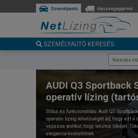
Személyautó
Haszongépjármű
SZEMÉLYAUTÓ KERESÉS:
AUDI Q3 Sportback 
operatív lízing (tartó
Stílus és funkcionalitás: Audi Q3 Sportback
operatív lízing lehetőséget ad, hogy ezt 
vezesse anélkül, hogy lekötné tőkéjét. Tök
elegancia kedvelőinek.