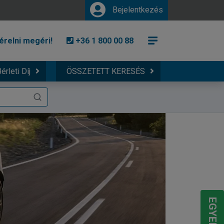
Bejelentkezés
érelni megéri!
+36 1 800 00 88
érleti Díj
ÖSSZETETT KERESÉS