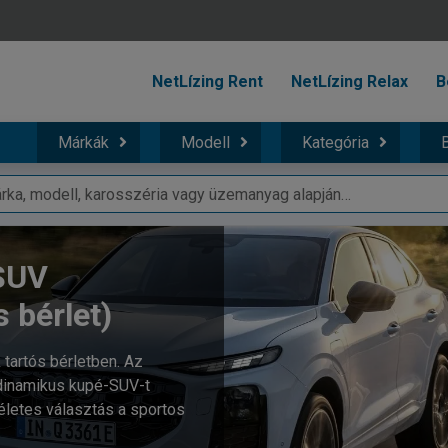
NetLízing Rent
NetLízing Relax
B
Márkák
Modell
Kategória
B
SUV
s bérlet)
 tartós bérletben. Az
a dinamikus kupé-SUV-t
életes választás a sportos