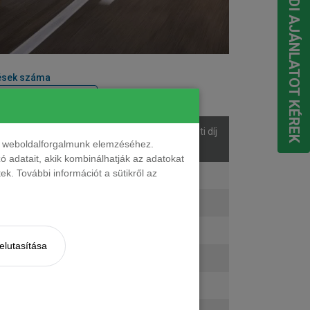
EGYEDI AJÁNLATOT KÉREK
ések száma
sek
Listaár
Bérleti díj
nt weboldalforgalmunk elemzéséhez.
áma
 adatait, akik kombinálhatják az adatokat
k. További információt a sütikről az
ő
16 941 820 Ft
261 308 Ft + ÁFA
ő
18 036 560 Ft
274 009 Ft + ÁFA
ő
18 051 820 Ft
278 096 Ft + ÁFA
elutasítása
ő
18 676 660 Ft
285 345 Ft + ÁFA
ő
19 351 020 Ft
293 715 Ft + ÁFA