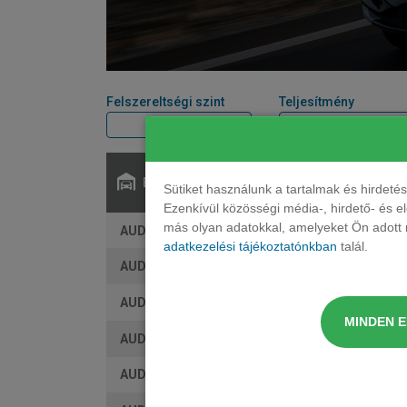
Felszereltségi szint
Teljesítmény
Elérhető:
Sütiket használunk a tartalmak és hirdet
Ezenkívül közösségi média-, hirdető- és 
más olyan adatokkal, amelyeket Ön adott m
AUDI Q3 Sportback suv TFSI S-tronic
adatkezelési tájékoztatónkban
talál.
AUDI Q3 Sportback suv TDI S-tronic
AUDI Q3 Sportback suv TFSI quattro S-tronic
MINDEN 
AUDI Q3 Sportback suv TDI quattro S-tronic
AUDI Q3 Sportback suv e-hybrid 200kW S tronic