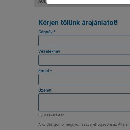
AUDI Q3 Sportback suv TFSI quattro S-tronic
Kérjen tőlünk árajánlatot!
Cégnév *
Vezetéknév
Email *
Üzenet
0 / 900 karakter
A küldés gomb megnyomásával elfogadom az Általános 