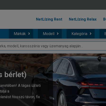
NetLízing Rent
NetLízing Relax
B
Márkák
Modell
Kategória
B
s bérlet)
keretében! A tágas üzleti
álja a
enést hosszú távon, fix