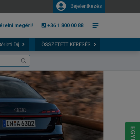
Bejelentkezés
érelni megéri!
+36 1 800 00 88
érleti Díj
ÖSSZETETT KERESÉS