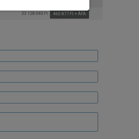
ő
30 886 460 Ft
431 721 Ft + ÁFA
ő
33 128 040 Ft
460 877 Ft + ÁFA