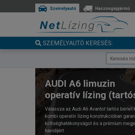
Személyautó
Haszongépjármű
SZEMÉLYAUTÓ KERESÉS:
AUDI A6 limuzin
operatív lízing (tartó
Válassza az Audi A6 Avantot tartós bérlet 
kombi operatív lízing konstrukcióban garant
költséghatékonyságot és a prémium megjel
havidíjért.