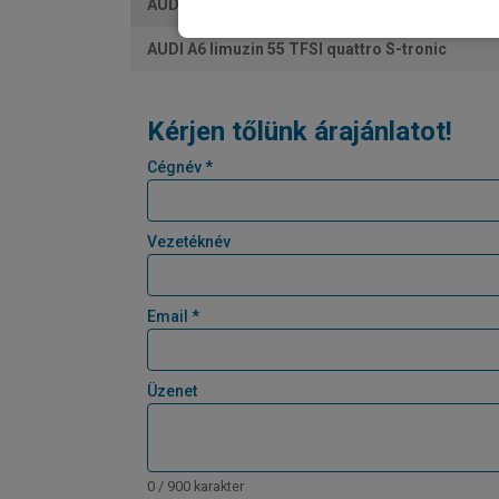
AUDI A6 limuzin e-hybrid 270kW quattro S troni
AUDI A6 limuzin 55 TFSI quattro S-tronic
Kérjen tőlünk árajánlatot!
Cégnév *
Vezetéknév
Email *
Üzenet
0 / 900 karakter