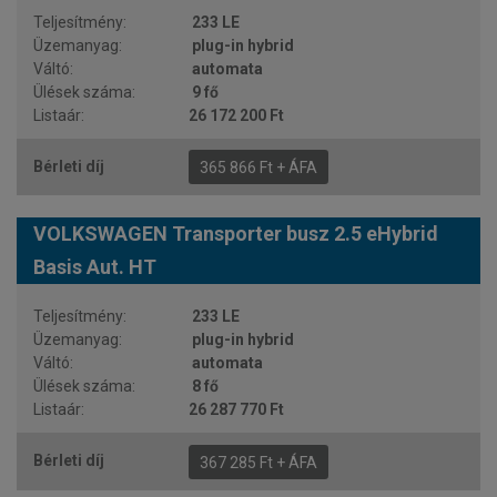
233 LE
plug-in hybrid
automata
9 fő
26 172 200 Ft
365 866 Ft + ÁFA
VOLKSWAGEN Transporter busz 2.5 eHybrid
Basis Aut. HT
233 LE
plug-in hybrid
automata
8 fő
26 287 770 Ft
367 285 Ft + ÁFA