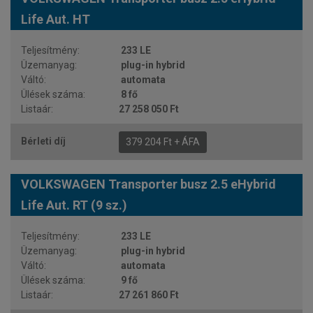
Life Aut. HT
233 LE
plug-in hybrid
automata
8 fő
27 258 050 Ft
379 204 Ft + ÁFA
VOLKSWAGEN Transporter busz 2.5 eHybrid
Life Aut. RT (9 sz.)
233 LE
plug-in hybrid
automata
9 fő
27 261 860 Ft