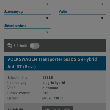
Üzemanyag
Váltó
Ülések száma
Elérhető:
VOLKSWAGEN Transporter busz 2.5 eHybrid
Aut. RT (8 sz.)
233 LE
plug-in hybrid
automata
8 fő
24 570 730 Ft
346 194 Ft + ÁFA