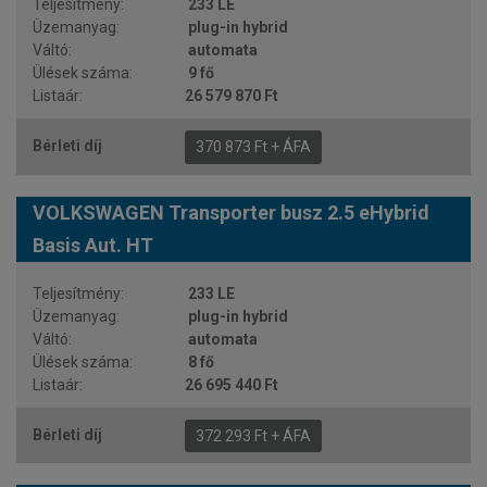
233 LE
plug-in hybrid
automata
9 fő
26 579 870 Ft
370 873 Ft + ÁFA
VOLKSWAGEN Transporter busz 2.5 eHybrid
Basis Aut. HT
233 LE
plug-in hybrid
automata
8 fő
26 695 440 Ft
372 293 Ft + ÁFA