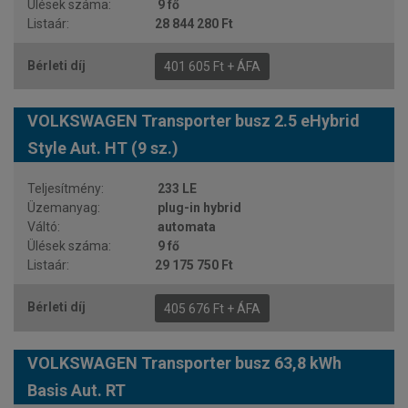
9 fő
28 844 280 Ft
401 605 Ft + ÁFA
VOLKSWAGEN Transporter busz 2.5 eHybrid
Style Aut. HT (9 sz.)
233 LE
plug-in hybrid
automata
9 fő
29 175 750 Ft
405 676 Ft + ÁFA
VOLKSWAGEN Transporter busz 63,8 kWh
Basis Aut. RT