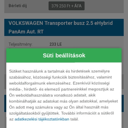
379 250 Ft + ÁFA
VOLKSWAGEN Transporter busz 2.5 eHybrid
PanAm Aut. RT
233 LE
plug-in hybrid
Süti beállítások
automata
8 fő
27 200 900 Ft
Sütiket használunk a tartalmak és hirdetések személyre
szabásához, közösségi funkciók biztosításához, valamint
381 418 Ft + ÁFA
weboldalforgalmunk elemzéséhez. Ezenkívül közösségi
média-, hirdető- és elemező partnereinkkel megosztjuk az
Ön weboldalhasználatra vonatkozó adatait, akik
VOLKSWAGEN Transporter busz 2.5 eHybrid
kombinálhatják az adatokat más olyan adatokkal, amelyeket
Life Aut. HT (9 sz.)
Ön adott meg számukra vagy az Ön által használt más
szolgáltatásokból gyűjtöttek. További információt a sütikről
az
adatkezelési tájékoztatónkban
talál.
233 LE
plug-in hybrid