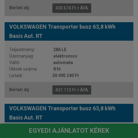
430 674 Ft + ÁFA
VOLKSWAGEN Transporter busz 63,8 kWh
Basis Aut. RT
286 LE
elektromos
automata
8 fő
30 495 240 Ft
431 110 Ft + ÁFA
VOLKSWAGEN Transporter busz 63,8 kWh
Basis Aut. RT
EGYEDI AJÁNLATOT KÉREK
218 LE
elektromos