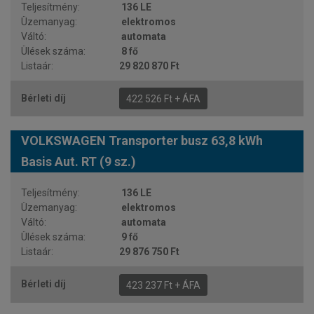
136 LE
elektromos
automata
8 fő
29 820 870 Ft
422 526 Ft + ÁFA
VOLKSWAGEN Transporter busz 63,8 kWh
Basis Aut. RT (9 sz.)
136 LE
elektromos
automata
9 fő
29 876 750 Ft
423 237 Ft + ÁFA