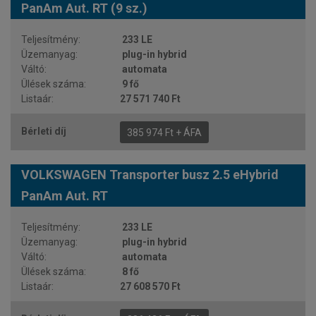
PanAm Aut. RT (9 sz.)
233 LE
plug-in hybrid
automata
9 fő
27 571 740 Ft
385 974 Ft + ÁFA
VOLKSWAGEN Transporter busz 2.5 eHybrid
PanAm Aut. RT
233 LE
plug-in hybrid
automata
8 fő
27 608 570 Ft