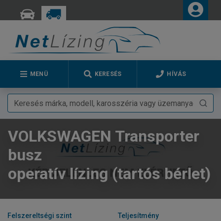
MENÜ
KERESÉS
HÍVÁS
VOLKSWAGEN Transporter
busz
operatív lízing (tartós bérlet)
Felszereltségi szint
Teljesítmény