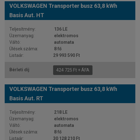
VOLKSWAGEN Transporter busz 63,8 kWh
Basis Aut. HT
136 LE
elektromos
automata
8 fő
29 993 590 Ft
424 725 Ft + ÁFA
VOLKSWAGEN Transporter busz 63,8 kWh
Basis Aut. RT
218 LE
elektromos
automata
8 fő
30 128 210 Ft