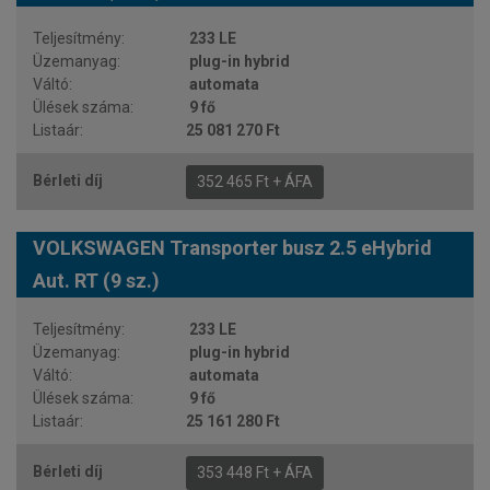
233 LE
plug-in hybrid
automata
9 fő
25 081 270 Ft
352 465 Ft + ÁFA
VOLKSWAGEN Transporter busz 2.5 eHybrid
Aut. RT (9 sz.)
233 LE
plug-in hybrid
automata
9 fő
25 161 280 Ft
353 448 Ft + ÁFA