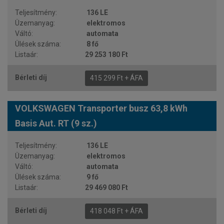
136 LE
elektromos
automata
8 fő
29 253 180 Ft
415 299 Ft + ÁFA
VOLKSWAGEN Transporter busz 63,8 kWh
Basis Aut. RT (9 sz.)
136 LE
elektromos
automata
9 fő
29 469 080 Ft
418 048 Ft + ÁFA