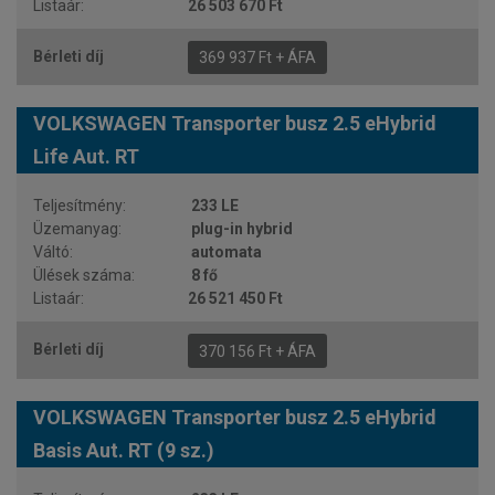
26 503 670 Ft
369 937 Ft + ÁFA
VOLKSWAGEN Transporter busz 2.5 eHybrid
Life Aut. RT
233 LE
plug-in hybrid
automata
8 fő
26 521 450 Ft
370 156 Ft + ÁFA
VOLKSWAGEN Transporter busz 2.5 eHybrid
Basis Aut. RT (9 sz.)