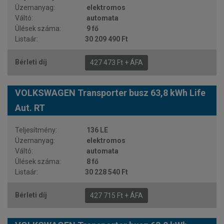
elektromos
automata
9 fő
30 209 490 Ft
427 473 Ft + ÁFA
VOLKSWAGEN Transporter busz 63,8 kWh Life
Aut. RT
136 LE
elektromos
automata
8 fő
30 228 540 Ft
427 715 Ft + ÁFA