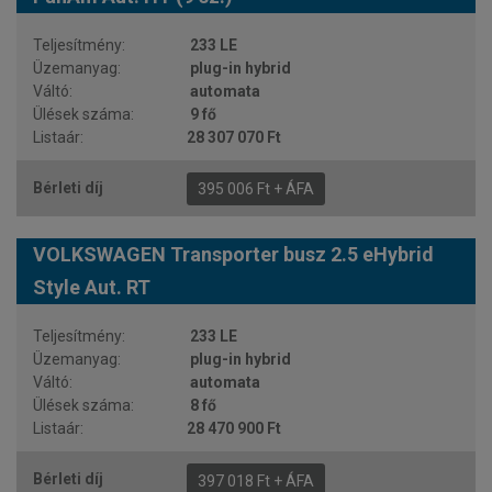
233 LE
plug-in hybrid
automata
9 fő
28 307 070 Ft
395 006 Ft + ÁFA
VOLKSWAGEN Transporter busz 2.5 eHybrid
Style Aut. RT
233 LE
plug-in hybrid
automata
8 fő
28 470 900 Ft
397 018 Ft + ÁFA