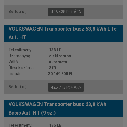
426 438 Ft + ÁFA
VOLKSWAGEN Transporter busz 63,8 kWh Life
Aut. HT
136 LE
elektromos
automata
8 fő
30 149 800 Ft
426 713 Ft + ÁFA
VOLKSWAGEN Transporter busz 63,8 kWh
Basis Aut. HT (9 sz.)
136 LE