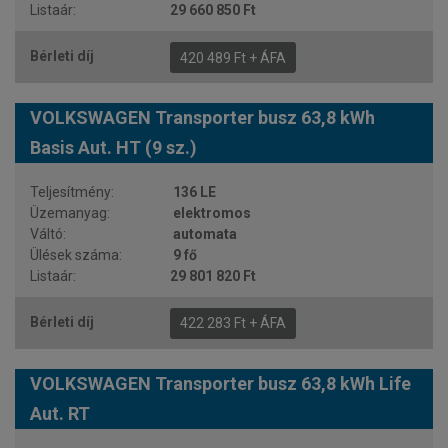
29 660 850 Ft
420 489 Ft + ÁFA
VOLKSWAGEN Transporter busz 63,8 kWh
Basis Aut. HT (9 sz.)
136 LE
elektromos
automata
9 fő
29 801 820 Ft
422 283 Ft + ÁFA
VOLKSWAGEN Transporter busz 63,8 kWh Life
Aut. RT