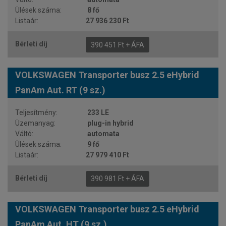
8 fő
27 936 230 Ft
390 451 Ft + ÁFA
VOLKSWAGEN Transporter busz 2.5 eHybrid
PanAm Aut. RT (9 sz.)
233 LE
plug-in hybrid
automata
9 fő
27 979 410 Ft
390 981 Ft + ÁFA
VOLKSWAGEN Transporter busz 2.5 eHybrid
PanAm Aut. HT (9 sz.)