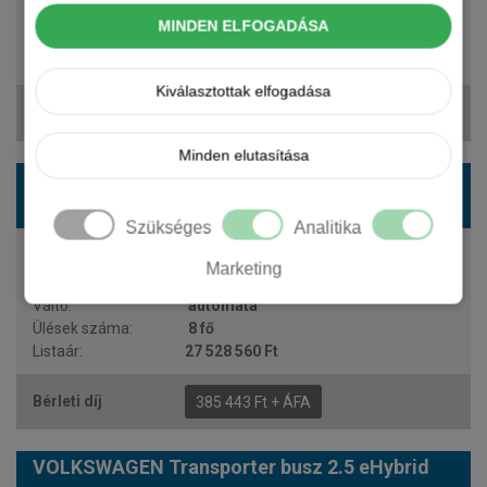
automata
MINDEN ELFOGADÁSA
9 fő
27 590 790 Ft
Kiválasztottak elfogadása
383 291 Ft + ÁFA
Minden elutasítása
VOLKSWAGEN Transporter busz 2.5 eHybrid
PanAm Aut. HT
Szükséges
Analitika
233 LE
Marketing
plug-in hybrid
automata
8 fő
27 528 560 Ft
385 443 Ft + ÁFA
VOLKSWAGEN Transporter busz 2.5 eHybrid