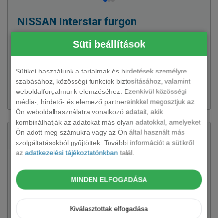
NISSAN
Interstar furgon
6 változat rendelhető
Süti beállítások
Kategóriaelső raktér és megbízható technika. A nehéz
áruszállítás gazdaságos és erős munkaeszköze.
Sütiket használunk a tartalmak és hirdetések személyre
szabásához, közösségi funkciók biztosításához, valamint
weboldalforgalmunk elemzéséhez. Ezenkívül közösségi
218 445 Ft + ÁFÁ-tól
média-, hirdető- és elemező partnereinkkel megosztjuk az
Ön weboldalhasználatra vonatkozó adatait, akik
kombinálhatják az adatokat más olyan adatokkal, amelyeket
Ön adott meg számukra vagy az Ön által használt más
szolgáltatásokból gyűjtöttek. További információt a sütikről
az
adatkezelési tájékoztatónkban
talál.
MINDEN ELFOGADÁSA
Kiválasztottak elfogadása