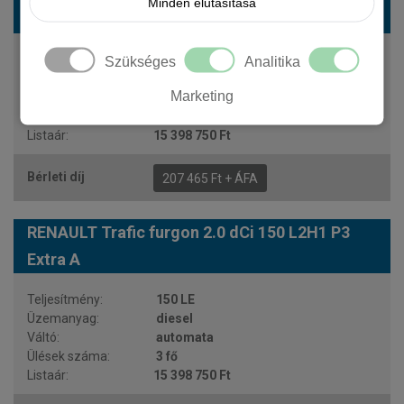
Minden elutasítása
Extra A 2 sz.
150 LE
Szükséges
Analitika
diesel
Marketing
automata
2 fő
15 398 750 Ft
207 465 Ft + ÁFA
RENAULT Trafic furgon 2.0 dCi 150 L2H1 P3
Extra A
150 LE
diesel
automata
3 fő
15 398 750 Ft