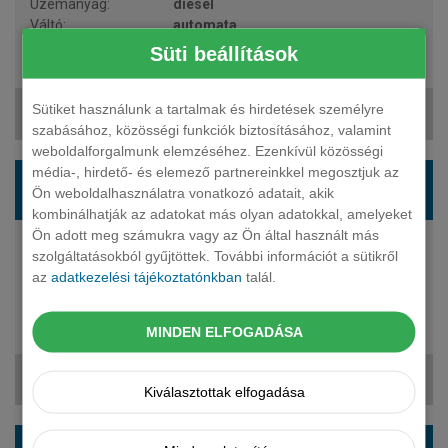
diesel
automata
2 fő
Süti beállítások
15 208 250 Ft
Sütiket használunk a tartalmak és hirdetések személyre
205 459 Ft + ÁFA
szabásához, közösségi funkciók biztosításához, valamint
weboldalforgalmunk elemzéséhez. Ezenkívül közösségi
média-, hirdető- és elemező partnereinkkel megosztjuk az
RENAULT Trafic furgon 2.0 dCi 150 L2H1 P3
Ön weboldalhasználatra vonatkozó adatait, akik
Extra A
kombinálhatják az adatokat más olyan adatokkal, amelyeket
Ön adott meg számukra vagy az Ön által használt más
150 LE
szolgáltatásokból gyűjtöttek. További információt a sütikről
diesel
az
adatkezelési tájékoztatónkban
talál.
automata
3 fő
MINDEN ELFOGADÁSA
15 208 250 Ft
205 459 Ft + ÁFA
Kiválasztottak elfogadása
RENAULT Trafic furgon 2.0 dCi 150 L2H1 P3