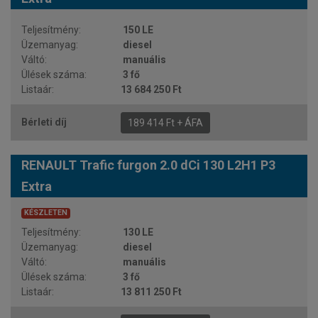
150 LE
diesel
manuális
3 fő
13 684 250 Ft
189 414 Ft + ÁFA
RENAULT Trafic furgon 2.0 dCi 130 L2H1 P3
Extra
KÉSZLETEN
130 LE
diesel
manuális
3 fő
13 811 250 Ft