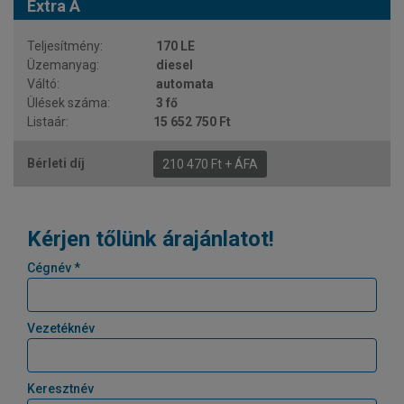
Extra A
170 LE
diesel
automata
3 fő
15 652 750 Ft
210 470 Ft + ÁFA
Kérjen tőlünk árajánlatot!
Cégnév *
Vezetéknév
Keresztnév