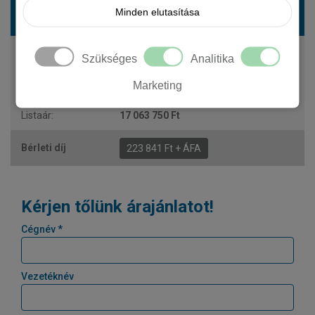
RENAULT Trafic furgon-duplakabin 2.0 dCi 170
Minden elutasítása
L2H1 P2 Extra A
170 LE
Szükséges
Analitika
diesel
Marketing
automata
6 fő
17 063 750 Ft
223 841 Ft + ÁFA
Kérjen tőlünk árajánlatot!
Cégnév *
Vezetéknév