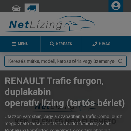
MENÜ
KERESÉS
HÍVÁS
RENAULT Trafic furgon,
duplakabin
operatív lízing (tartós bérlet)
Utazzon városban, vagy a szabadban a Trafic Combi busz
megbízható társa lehet tartós bérlet futamideje alatt.
Próbálja ki komfortos kényelmét, okos tárolóhelyeit,