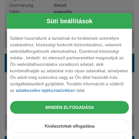
diesel
manuális
6 fő
Süti beállítások
15 342 250 Ft
Sütiket használunk a tartalmak és hirdetések személyre
205 819 Ft + ÁFA
szabásához, közösségi funkciók biztosításához, valamint
weboldalforgalmunk elemzéséhez. Ezenkívül közösségi
RENAULT Trafic furgon-duplakabin 2.0 dCi 170
média-, hirdető- és elemező partnereinkkel megosztjuk az
Ön weboldalhasználatra vonatkozó adatait, akik
L2H1 P2 Extra A 5 sz.
kombinálhatják az adatokat más olyan adatokkal, amelyeket
Ön adott meg számukra vagy az Ön által használt más
170 LE
szolgáltatásokból gyűjtöttek. További információt a sütikről
diesel
az
adatkezelési tájékoztatónkban
talál.
automata
5 fő
MINDEN ELFOGADÁSA
17 063 750 Ft
223 841 Ft + ÁFA
Kiválasztottak elfogadása