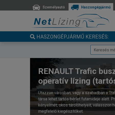
Személyautó
Haszongépjármű
HASZONGÉPJÁRMŰ KERESÉS:
RENAULT Trafic bus
operatív lízing (tartó
Utazzon városban, vagy a szabadban a Tr
társa lehet tartós bérlet futamideje alatt. 
kényelmét, okos tárolóhelyeit, válasszon h
megfelelő kiegészítőket.