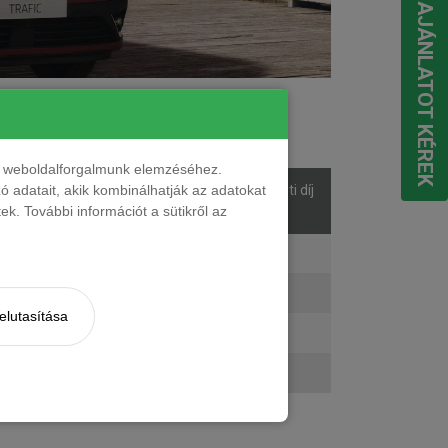
EGYEDI AJÁNLATOT KÉREK
ések száma
nt weboldalforgalmunk elemzéséhez.
 adatait, akik kombinálhatják az adatokat
sek
Listaár
Bérleti díj
k. További információt a sütikről az
áma
ő
17 250 000 Ft
210 496 Ft + ÁFA
ő
17 600 000 Ft
213 874 Ft + ÁFA
elutasítása
ő
18 100 000 Ft
219 112 Ft + ÁFA
ő
19 800 000 Ft
235 396 Ft + ÁFA