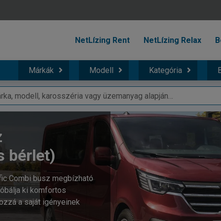
NetLízing Rent
NetLízing Relax
B
Márkák
Modell
Kategória
B
z
s bérlet)
afic Combi busz megbízható
Próbálja ki komfortos
ozzá a saját igényeinek