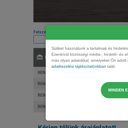
Felszereltségi szint
Teljesítmény
Sütiket használunk a tartalmak és hirdet
Ezenkívül közösségi média-, hirdető- és 
Elérhető:
más olyan adatokkal, amelyeket Ön adott m
adatkezelési tájékoztatónkban
talál.
RENAULT Trafic busz 2.0 dCi 110 L1H1 Equilibre 
RENAULT Trafic busz 2.0 dCi 110 L2H1 Equilibre 
MINDEN 
RENAULT Trafic busz 2.0 dCi 150 L2H1 Equilibre 
RENAULT Trafic busz 2.0 dCi 170 L2H1 Equili. Aut
Kérjen tőlünk árajánlatot!