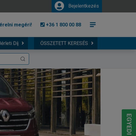
Bejelentkezés
érelni megéri!
+36 1 800 00 88
érleti Díj
ÖSSZETETT KERESÉS