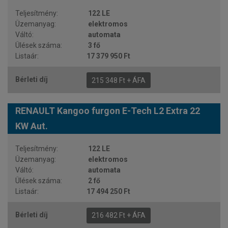
122 LE
elektromos
automata
3 fő
17 379 950 Ft
215 348 Ft + ÁFA
RENAULT Kangoo furgon E-Tech L2 Extra 22
KW Aut.
122 LE
elektromos
automata
2 fő
17 494 250 Ft
216 482 Ft + ÁFA