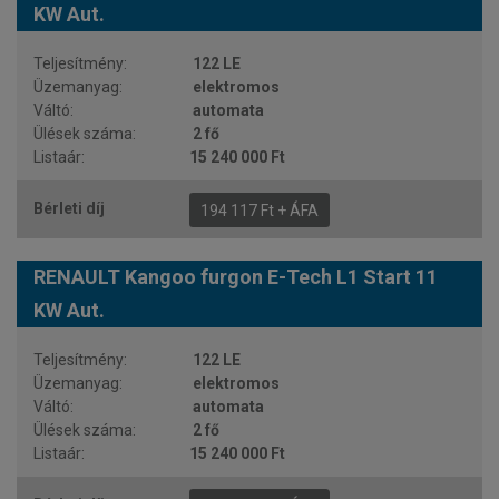
KW Aut.
122 LE
elektromos
automata
2 fő
15 240 000 Ft
194 117 Ft + ÁFA
RENAULT Kangoo furgon E-Tech L1 Start 11
KW Aut.
122 LE
elektromos
automata
2 fő
15 240 000 Ft