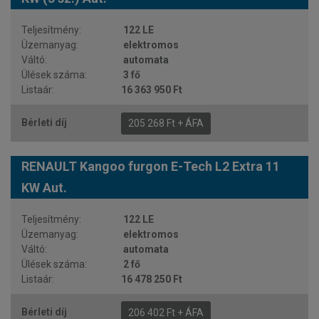
122 LE
elektromos
automata
3 fő
16 363 950 Ft
205 268 Ft + ÁFA
RENAULT Kangoo furgon E-Tech L2 Extra 11
KW Aut.
122 LE
elektromos
automata
2 fő
16 478 250 Ft
206 402 Ft + ÁFA