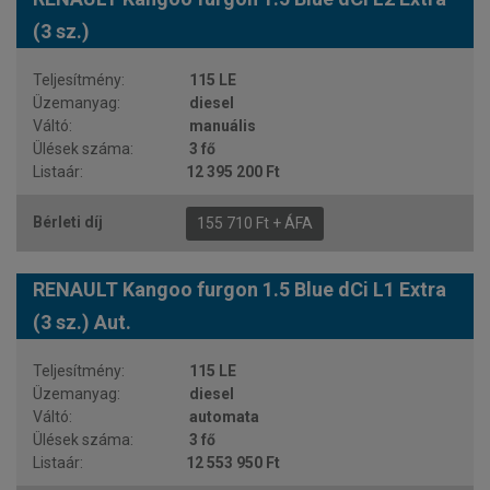
(3 sz.)
115 LE
diesel
manuális
3 fő
12 395 200 Ft
155 710 Ft + ÁFA
RENAULT Kangoo furgon 1.5 Blue dCi L1 Extra
(3 sz.) Aut.
115 LE
diesel
automata
3 fő
12 553 950 Ft