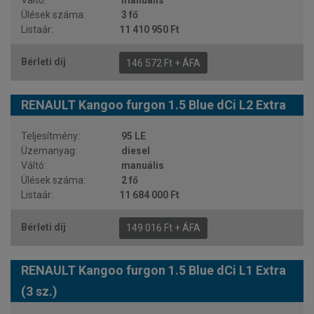
manuális
3 fő
11 410 950 Ft
146 572 Ft + ÁFA
RENAULT Kangoo furgon 1.5 Blue dCi L2 Extra
95 LE
diesel
manuális
2 fő
11 684 000 Ft
149 016 Ft + ÁFA
RENAULT Kangoo furgon 1.5 Blue dCi L1 Extra
(3 sz.)