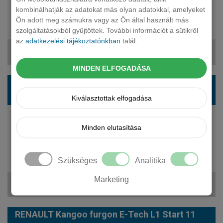
automata
kombinálhatják az adatokat más olyan adatokkal, amelyeket
2 fő
Ön adott meg számukra vagy az Ön által használt más
12 668 250 Ft
szolgáltatásokból gyűjtöttek. További információt a sütikről
az
adatkezelési tájékoztatónkban
talál.
158 153 Ft + ÁFA
MINDEN ELFOGADÁSA
RENAULT Kangoo furgon 1.5 Blue dCi L1 Extra
(3 sz.) Aut.
Kiválasztottak elfogadása
115 LE
Minden elutasítása
diesel
automata
3 fő
Szükséges
Analitika
12 839 700 Ft
Marketing
159 688 Ft + ÁFA
RENAULT Kangoo furgon E-Tech L1 Start 11