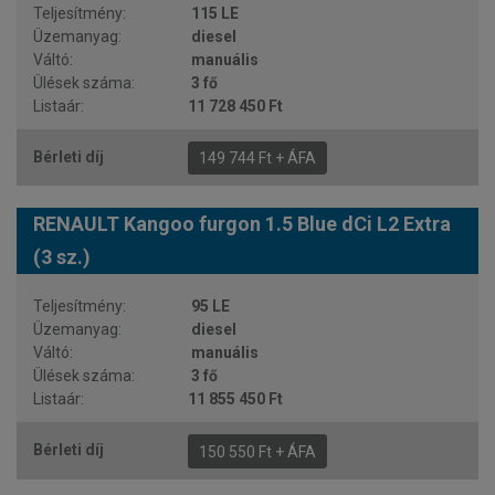
115 LE
diesel
manuális
3 fő
11 728 450 Ft
149 744 Ft + ÁFA
RENAULT Kangoo furgon 1.5 Blue dCi L2 Extra
(3 sz.)
95 LE
diesel
manuális
3 fő
11 855 450 Ft
150 550 Ft + ÁFA