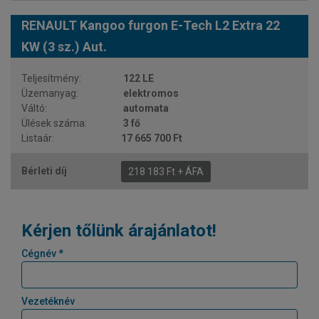
RENAULT Kangoo furgon E-Tech L2 Extra 22
KW (3 sz.) Aut.
122 LE
elektromos
automata
3 fő
17 665 700 Ft
218 183 Ft + ÁFA
Kérjen tőlünk árajánlatot!
Cégnév *
Vezetéknév