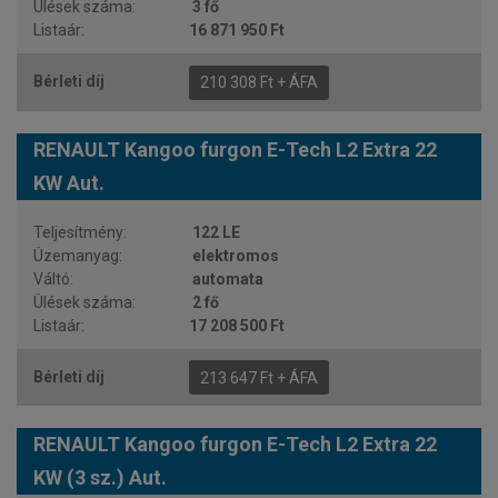
3 fő
16 871 950 Ft
210 308 Ft + ÁFA
RENAULT Kangoo furgon E-Tech L2 Extra 22
KW Aut.
122 LE
elektromos
automata
2 fő
17 208 500 Ft
213 647 Ft + ÁFA
RENAULT Kangoo furgon E-Tech L2 Extra 22
KW (3 sz.) Aut.