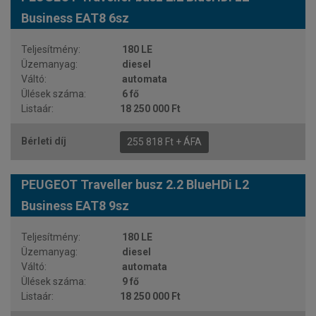
Business EAT8 6sz
180 LE
diesel
automata
6 fő
18 250 000 Ft
255 818 Ft + ÁFA
PEUGEOT Traveller busz 2.2 BlueHDi L2
Business EAT8 9sz
180 LE
diesel
automata
9 fő
18 250 000 Ft