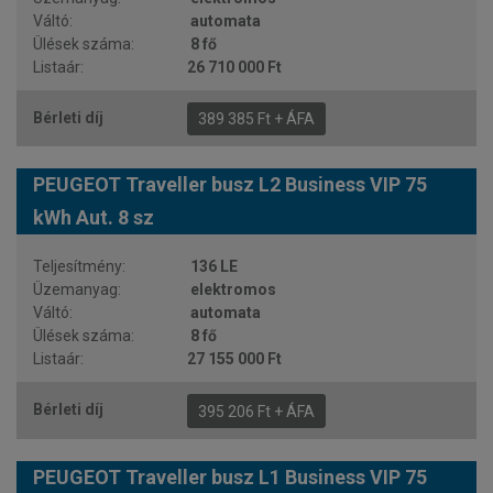
automata
8 fő
26 710 000 Ft
389 385 Ft + ÁFA
PEUGEOT Traveller busz L2 Business VIP 75
kWh Aut. 8 sz
136 LE
elektromos
automata
8 fő
27 155 000 Ft
395 206 Ft + ÁFA
PEUGEOT Traveller busz L1 Business VIP 75