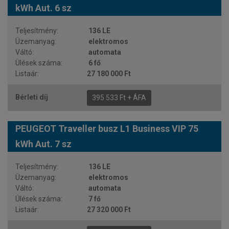
kWh Aut. 6 sz
136 LE
elektromos
automata
6 fő
27 180 000 Ft
395 533 Ft + ÁFA
PEUGEOT Traveller busz L1 Business VIP 75
kWh Aut. 7 sz
136 LE
elektromos
automata
7 fő
27 320 000 Ft