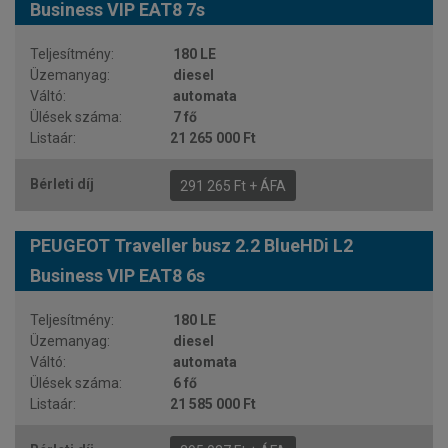
Business VIP EAT8 7s
180 LE
diesel
automata
7 fő
21 265 000 Ft
291 265 Ft + ÁFA
PEUGEOT Traveller busz 2.2 BlueHDi L2
Business VIP EAT8 6s
180 LE
diesel
automata
6 fő
21 585 000 Ft