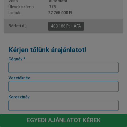
automata
7 fő
27 765 000 Ft
403 186 Ft + ÁFA
Kérjen tőlünk árajánlatot!
Cégnév *
Vezetéknév
Keresztnév
Email *
EGYEDI AJÁNLATOT KÉREK