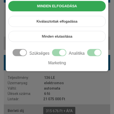
MINDEN ELFOGADÁSA
136 LE
elektromos
automata
Kiválasztottak elfogadása
9 fő
21 075 000 Ft
Minden elutasítása
315 676 Ft + ÁFA
Szükséges
Analitika
PEUGEOT Traveller busz L1 Business 50 kWh
Marketing
Aut. (6 sz.)
136 LE
elektromos
automata
6 fő
21 075 000 Ft
315 676 Ft + ÁFA