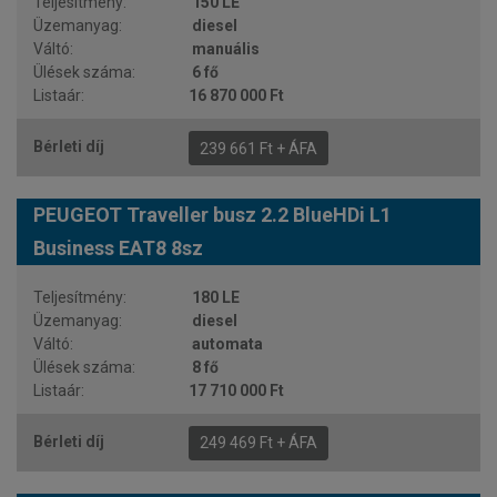
150 LE
diesel
manuális
6 fő
16 870 000 Ft
239 661 Ft + ÁFA
PEUGEOT Traveller busz 2.2 BlueHDi L1
Business EAT8 8sz
180 LE
diesel
automata
8 fő
17 710 000 Ft
249 469 Ft + ÁFA