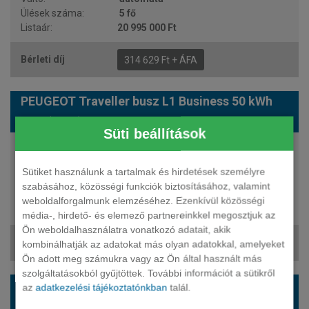
5 fő
20 995 000 Ft
314 629 Ft + ÁFA
PEUGEOT Traveller busz L1 Business 50 kWh
Aut. (8 sz.)
Süti beállítások
136 LE
elektromos
Sütiket használunk a tartalmak és hirdetések személyre
automata
szabásához, közösségi funkciók biztosításához, valamint
8 fő
weboldalforgalmunk elemzéséhez. Ezenkívül közösségi
20 995 000 Ft
média-, hirdető- és elemező partnereinkkel megosztjuk az
Ön weboldalhasználatra vonatkozó adatait, akik
314 629 Ft + ÁFA
kombinálhatják az adatokat más olyan adatokkal, amelyeket
Ön adott meg számukra vagy az Ön által használt más
szolgáltatásokból gyűjtöttek. További információt a sütikről
PEUGEOT Traveller busz L1 Business 50 kWh
az
adatkezelési tájékoztatónkban
talál.
Aut. (9 sz.)