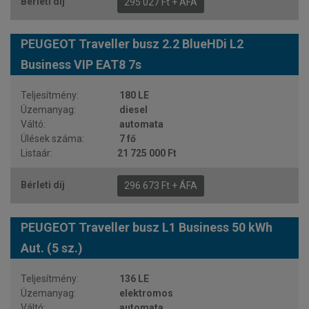
295 027 Ft + ÁFA
PEUGEOT Traveller busz 2.2 BlueHDi L2
Business VIP EAT8 7s
180 LE
diesel
automata
7 fő
21 725 000 Ft
296 673 Ft + ÁFA
PEUGEOT Traveller busz L1 Business 50 kWh
Aut. (5 sz.)
136 LE
elektromos
automata