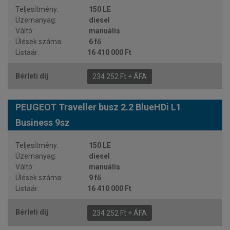
150 LE
diesel
manuális
6 fő
16 410 000 Ft
234 252 Ft + ÁFA
PEUGEOT Traveller busz 2.2 BlueHDi L1
Business 9sz
150 LE
diesel
manuális
9 fő
16 410 000 Ft
234 252 Ft + ÁFA