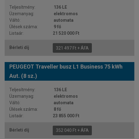
136 LE
elektromos
automata
9 fő
21 520 000 Ft
321 497 Ft + ÁFA
PEUGEOT Traveller busz L1 Business 75 kWh
Aut. (8 sz.)
136 LE
elektromos
automata
8 fő
23 855 000 Ft
352 040 Ft + ÁFA