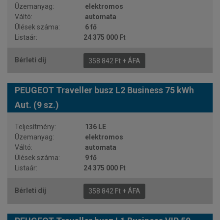
elektromos
automata
6 fő
24 375 000 Ft
358 842 Ft + ÁFA
PEUGEOT Traveller busz L2 Business 75 kWh
Aut. (9 sz.)
136 LE
elektromos
automata
9 fő
24 375 000 Ft
358 842 Ft + ÁFA