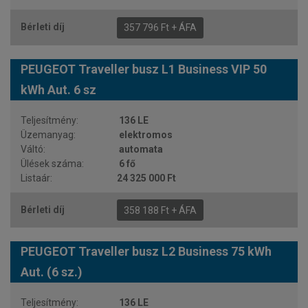
357 796 Ft + ÁFA
PEUGEOT Traveller busz L1 Business VIP 50
kWh Aut. 6 sz
136 LE
elektromos
automata
6 fő
24 325 000 Ft
358 188 Ft + ÁFA
PEUGEOT Traveller busz L2 Business 75 kWh
Aut. (6 sz.)
136 LE