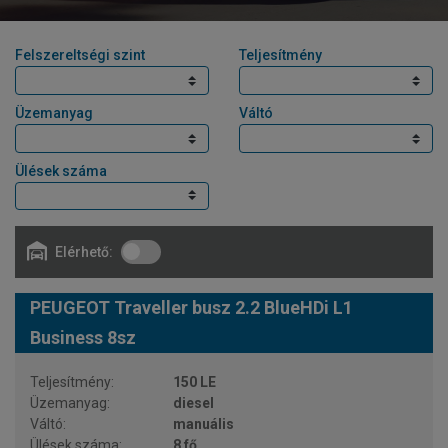
Felszereltségi szint
Teljesítmény
Üzemanyag
Váltó
Ülések száma
Elérhető:
PEUGEOT Traveller busz 2.2 BlueHDi L1
Business 8sz
150 LE
diesel
manuális
8 fő