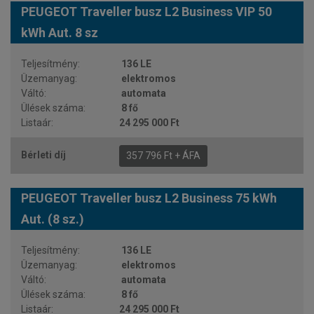
PEUGEOT Traveller busz L2 Business VIP 50
kWh Aut. 8 sz
136 LE
elektromos
automata
8 fő
24 295 000 Ft
357 796 Ft + ÁFA
PEUGEOT Traveller busz L2 Business 75 kWh
Aut. (8 sz.)
136 LE
elektromos
automata
8 fő
24 295 000 Ft