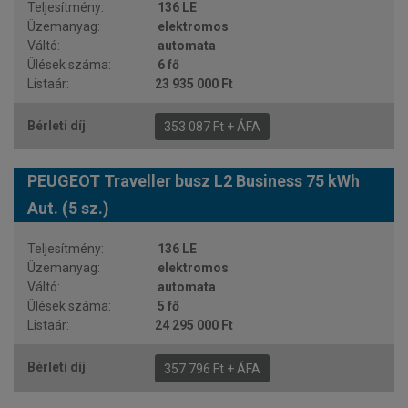
136 LE
elektromos
automata
6 fő
23 935 000 Ft
353 087 Ft + ÁFA
PEUGEOT Traveller busz L2 Business 75 kWh
Aut. (5 sz.)
136 LE
elektromos
automata
5 fő
24 295 000 Ft
357 796 Ft + ÁFA