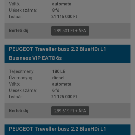
automata
8 fő
21 115 000 Ft
289 501 Ft + ÁFA
PEUGEOT Traveller busz 2.2 BlueHDi L1
Business VIP EAT8 6s
180 LE
diesel
automata
6 fő
21 125 000 Ft
289 619 Ft + ÁFA
PEUGEOT Traveller busz 2.2 BlueHDi L1